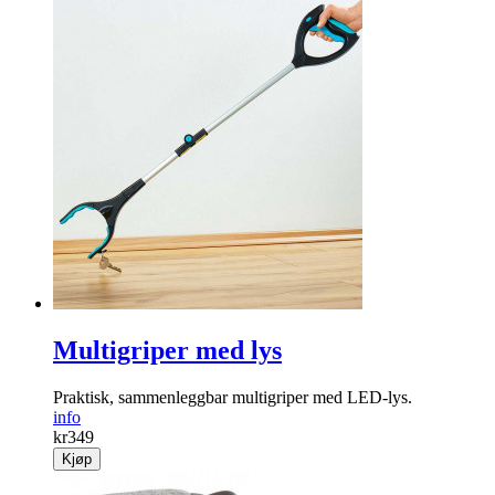
Multigriper med lys
Praktisk, sammen­leggbar multigriper med LED-lys.
info
kr
349
Kjøp