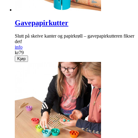
Gavepapirkutter
Slutt på skeive kanter og papirkrøll – gavepapirkutteren fikser
det!
info
kr
79
Kjøp