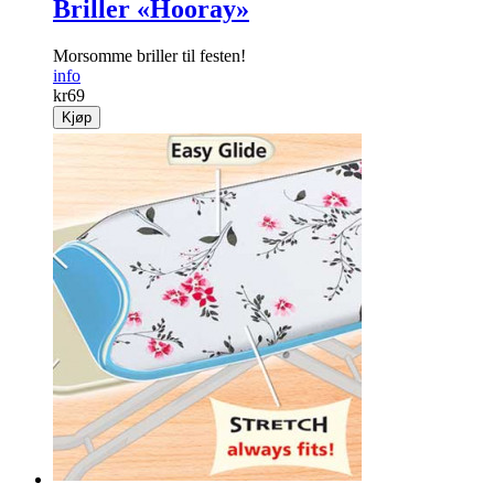
Briller «Hooray»
Morsomme briller til festen!
info
kr
69
Kjøp