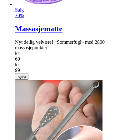
Salg
30%
Massasjematte
Nyt deilig velvære! «Sommerfugl» med 2800
massasjepunkter!
kr
69
kr
99
Kjøp