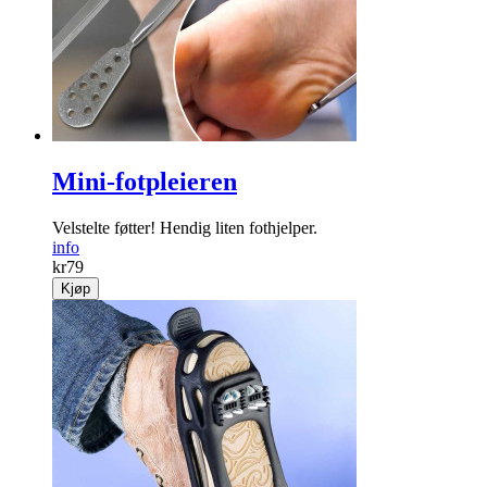
Mini-fotpleieren
Velstelte føtter! Hendig liten fothjelper.
info
kr
79
Kjøp