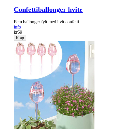
Confettiballonger hvite
Fem ballonger fylt med hvit confetti.
info
kr
59
Kjøp