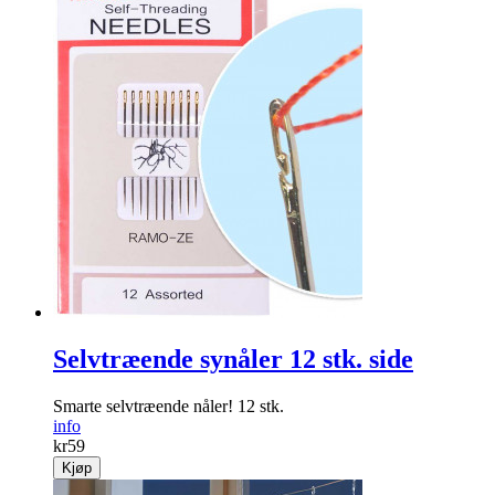
Selvtræende synåler 12 stk. side
Smarte selvtræende nåler! 12 stk.
info
kr
59
Kjøp