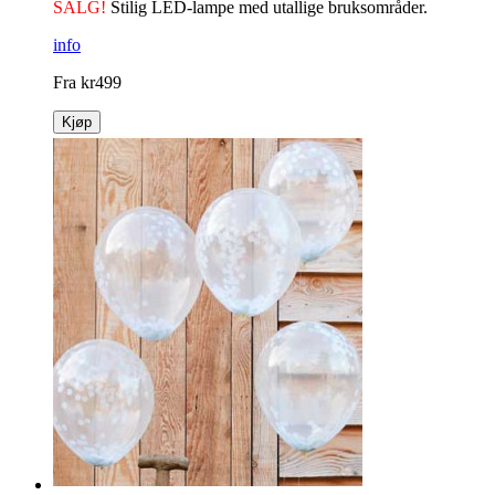
SALG!
Stilig LED-lampe med utallige bruksområder.
info
Fra
kr
499
Kjøp