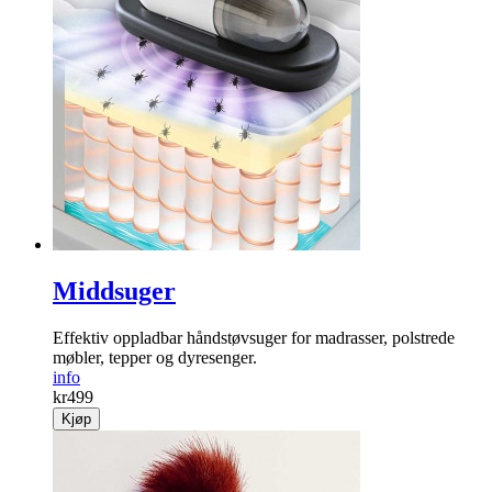
Middsuger
Effektiv oppladbar hånd­støvsuger for madrasser, polstrede
møbler, tepper og dyresenger.
info
kr
499
Kjøp