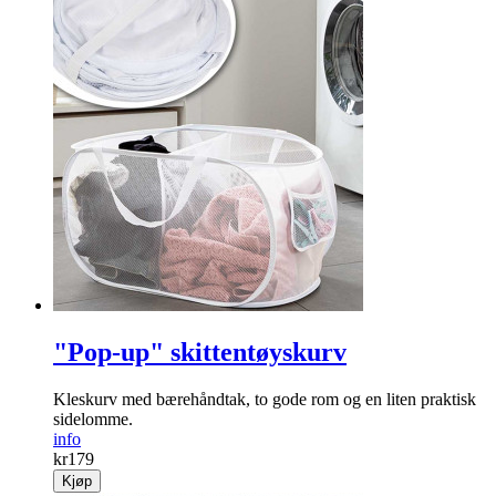
"Pop-up" skittentøyskurv
Kleskurv med bærehåndtak, to gode rom og en liten praktisk
sidelomme.
info
kr
179
Kjøp