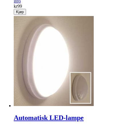
info
kr
99
Kjøp
Automatisk LED-lampe