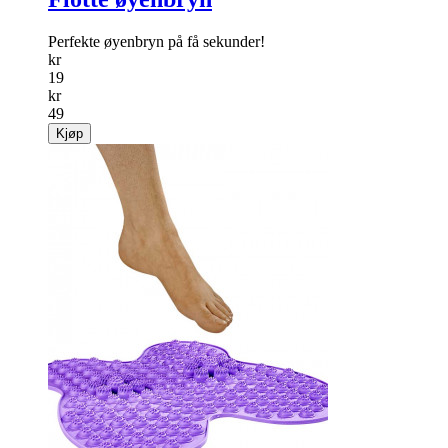
Perfekte øyenbryn på få sekunder!
kr
19
kr
49
Kjøp