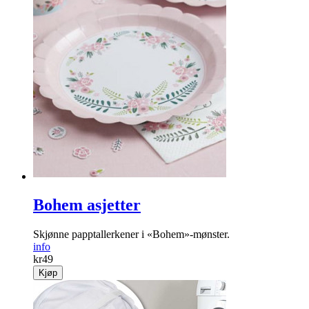
Bohem asjetter
Skjønne papptallerkener i «Bohem»-mønster.
info
kr
49
Kjøp