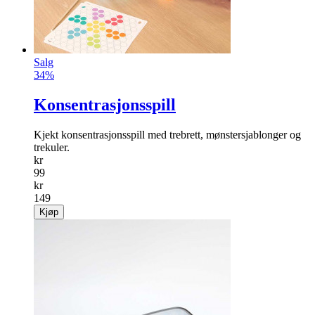
Salg
34%
Konsentrasjonsspill
Kjekt konsentrasjonsspill med trebrett, mønstersjablonger og
trekuler.
kr
99
kr
149
Kjøp