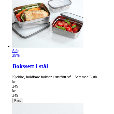
Salg
29%
Bokssett i stål
Kjekke, holdbare bokser i rustfritt stål. Sett med 3 stk.
kr
249
kr
349
Kjøp