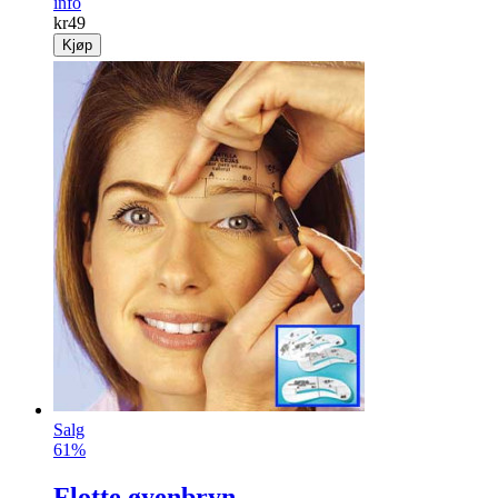
info
kr
49
Kjøp
Salg
61%
Flotte øyenbryn