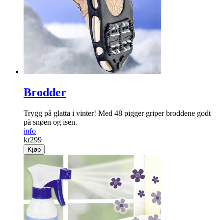
Brodder
Trygg på glatta i vinter! Med 48 pigger griper broddene godt
på snøen og isen.
info
kr
299
Kjøp