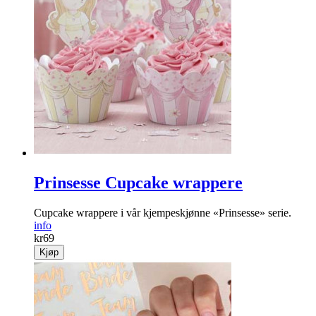
Prinsesse Cupcake wrappere
Cupcake wrappere i vår kjempeskjønne «Prinsesse» serie.
info
kr
69
Kjøp