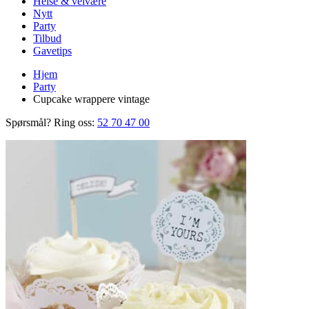
Helse & velvære
Nytt
Party
Tilbud
Gavetips
Hjem
Party
Cupcake wrappere vintage
Spørsmål? Ring oss:
52 70 47 00