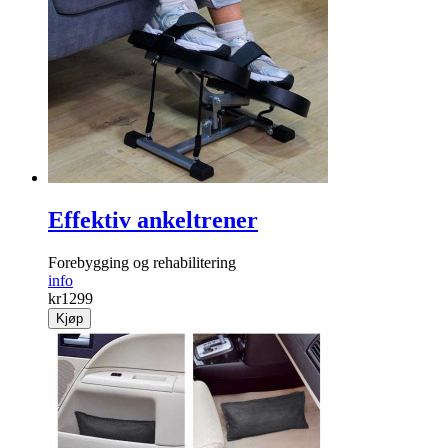
Skolissene du slipper å knytte hver gang! Strekkes fra 60 til
100 cm.
info
Fra
kr
49
Kjøp