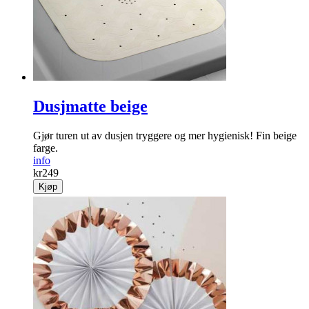
info
kr
149
Kjøp
Dusjmatte beige