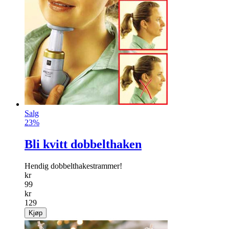
Jumbosleiv
En ekstra stor øse med sil gjør jobben din enklere!
info
kr
159
Kjøp