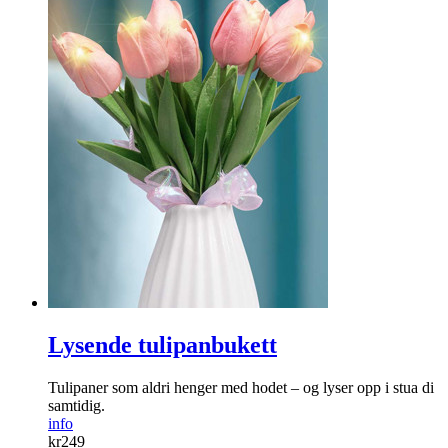
Termo sitteunderlag
Med varme­reflekterende overflate!
info
kr
199
Kjøp