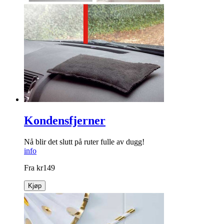
Effektiv ankeltrener
Forebygging og rehabili­tering
info
kr
1299
Kjøp