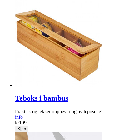
Papirsugerør metallisk gull
Stilige hvite sugerør med striper i gull.
info
kr
59
Kjøp