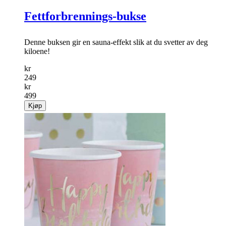
Salg
50%
Fettforbrennings-bukse
Denne buksen gir en sauna-effekt slik at du svetter av deg
kiloene!
kr
249
kr