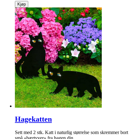
Lysende tulipanbukett
Tulipaner som aldri henger med hodet – og lyser opp i stua di
samtidig.
info
kr
249
Kjøp