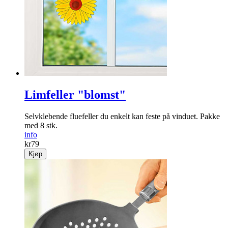
Birthday» i gull.
info
kr
49
Kjøp