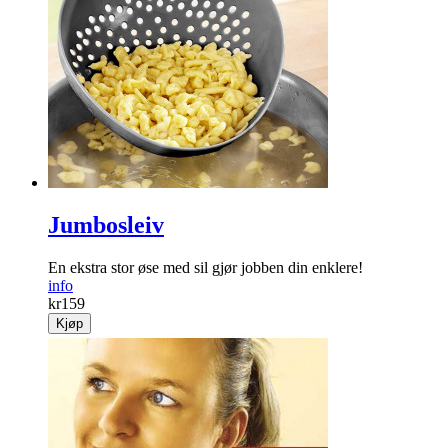
Limfeller "blomst"
Selv­klebende flue­feller du enkelt kan feste på vinduet. Pakke
med 8 stk.
info
kr
79
Kjøp