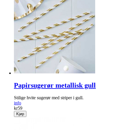
Kondensfjerner
Nå blir det slutt på ruter fulle av dugg!
info
Fra
kr
149
Kjøp