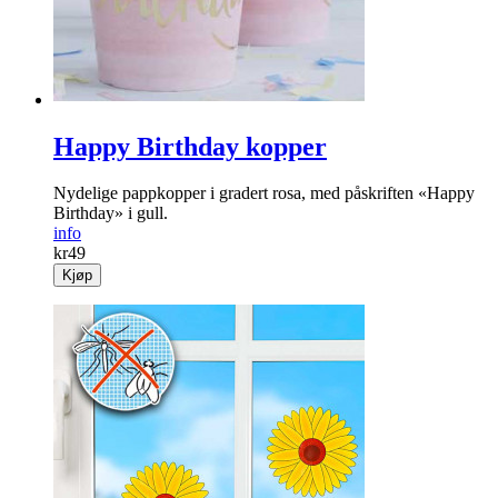
499
Kjøp
Happy Birthday kopper
Nydelige pappkopper i gradert rosa, med påskriften «Happy