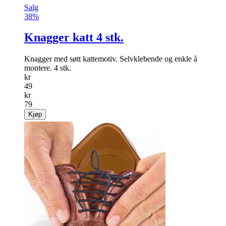
Salg
38%
Knagger katt 4 stk.
Knagger med søtt kattemotiv. Selvkleb­ende og enkle å
montere. 4 stk.
kr
49