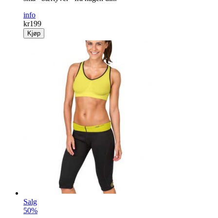
Hagekatten
Sett med 2 stk. Katt i naturlig størrelse som skremmer bort
små «bærtyver» fra hagen din.
info
kr
199
Kjøp