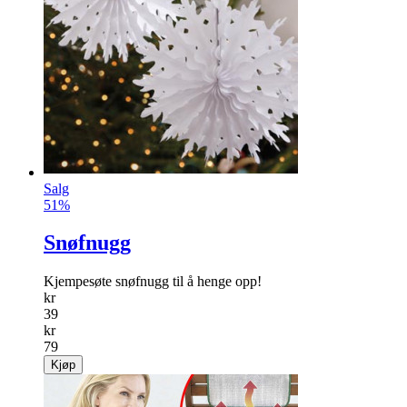
Papirvifter hvit/ rosegull
Disse nydelige viftene er perfekte til å dekorere til bryllup
eller fest med.
info
kr
129
Kjøp