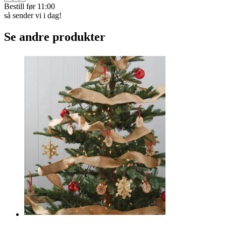
Geniale espalier som kan bygges både i høyden og ­bredden. Svært
fleksible – kan tilpasses akkurat slik du ønsker! Pakke med seks stk.
à 35 x 10 cm.
Varekode:
9949
kr 149
Betal med Vipps, kort,
eller faktura
På lager
Kjøp
Bestill før 11:00
så sender vi i dag!
Se andre produkter