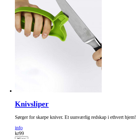
Teboks i bambus
Praktisk og lekker oppbevaring av teposene!
info
kr
199
Kjøp