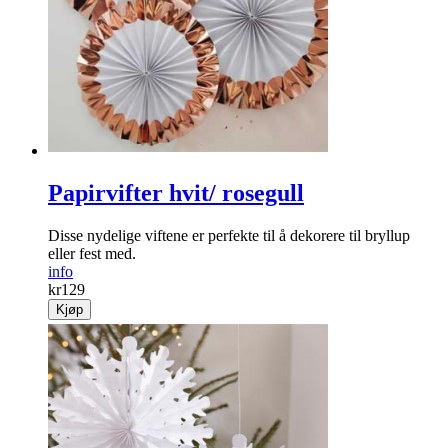
Gjør turen ut av dusjen tryggere og mer hygienisk! Fin beige
farge.
info
kr
249
Kjøp