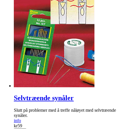
Selvtræende synåler
Slutt på problemer med å treffe nåløyet med selvtræende
synåler.
info
kr
59