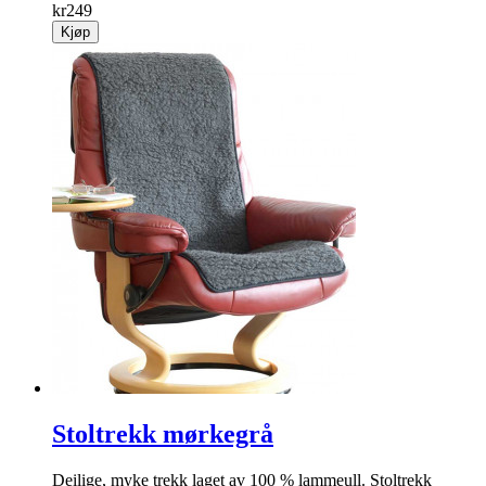
kr
249
Kjøp
Stoltrekk mørkegrå
Deilige, myke trekk laget av 100 % lammeull. Stoltrekk