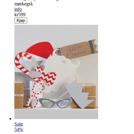
mørkegrå.
info
kr
599
Kjøp
Salg
54%