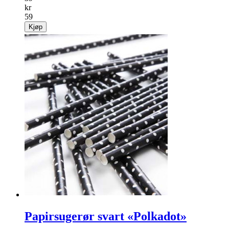
kr
59
Kjøp
Papirsugerør svart «Polkadot»