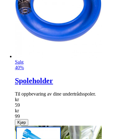
Salg
40%
Spoleholder
Til oppbevaring av dine undertrådsspoler.
kr
59
kr
99
Kjøp