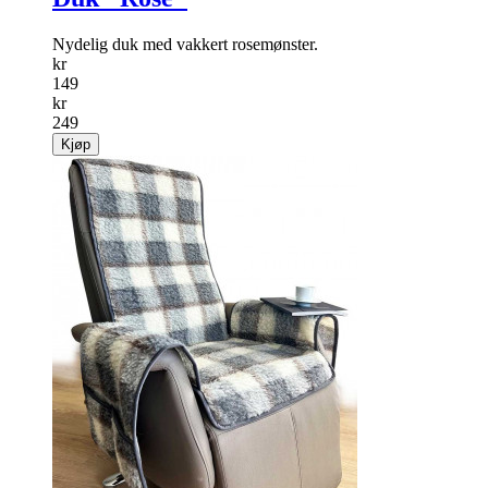
Nydelig duk med vakkert rosemønster.
kr
149
kr
249
Kjøp