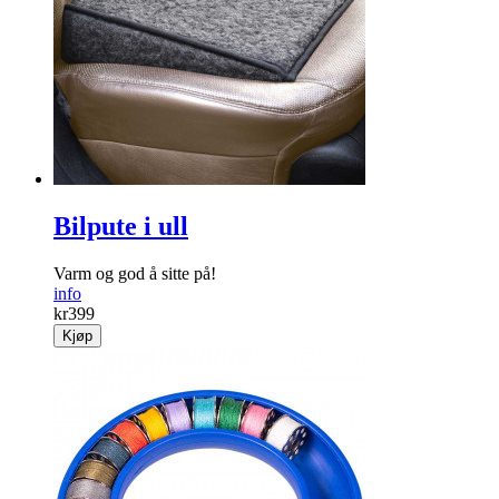
Bilpute i ull
Varm og god å sitte på!
info
kr
399
Kjøp