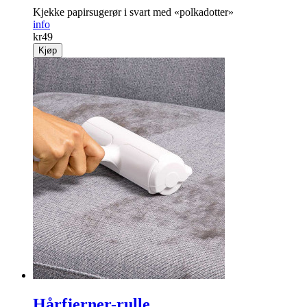
Kjekke papirsugerør i svart med «polkadotter»
info
kr
49
Kjøp
Hårfjerner-rulle