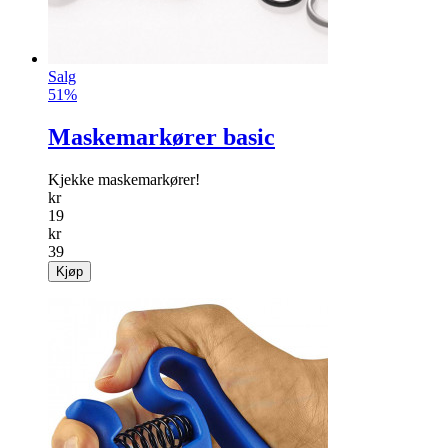
Salg
51%
Maskemarkører basic
Kjekke maskemarkører!
kr
19
kr
39
Kjøp