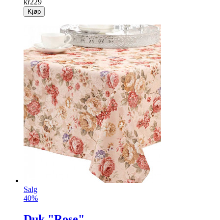
kr
229
Kjøp
Salg
40%
Duk "Rose"