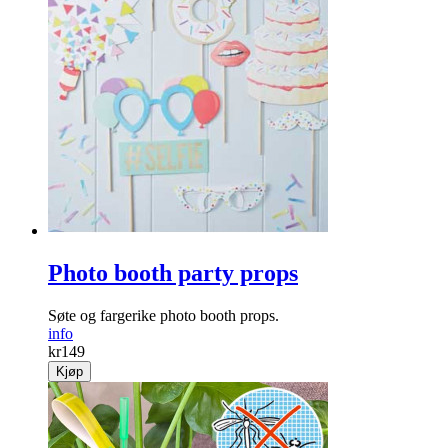
Photo booth party props
Søte og fargerike photo booth props.
info
kr
149
Kjøp