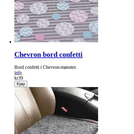
Chevron bord confetti
Bord confetti i Chevron-mønster.
info
kr
39
Kjøp