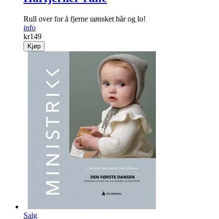
Rull over for å fjerne uønsket hår og lo!
info
kr
149
Kjøp
Salg