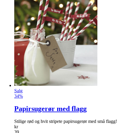
Salg
34%
Papirsugerør med flagg
Stilige rød og hvit stripete papirsugerør med små flagg!
kr
39