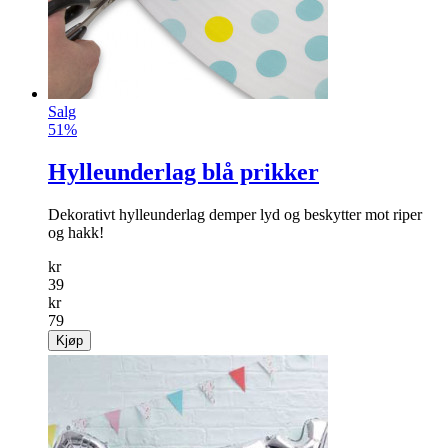
Salg
51%
Hylleunderlag blå prikker
Dekorativt hylleunderlag demper lyd og beskytter mot riper
og hakk!
kr
39
kr
79
Kjøp