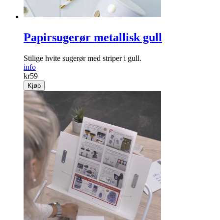
Papirsugerør metallisk gull
Stilige hvite sugerør med striper i gull.
info
kr
59
Kjøp