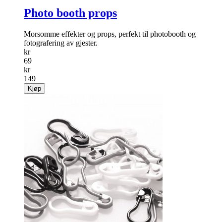
Photo booth props
Morsomme effekter og props, perfekt til photobooth og
fotografering av gjester.
kr
69
kr
149
Kjøp