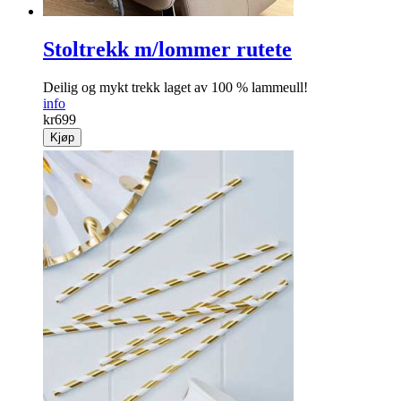
Stoltrekk m/lommer rutete
Deilig og mykt trekk laget av 100 % lammeull!
info
kr
699
Kjøp