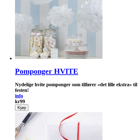
Pomponger HVITE
Nydelige hvite pomponger som tilfører «det lille ekstra» til
festen!
info
kr
99
Kjøp