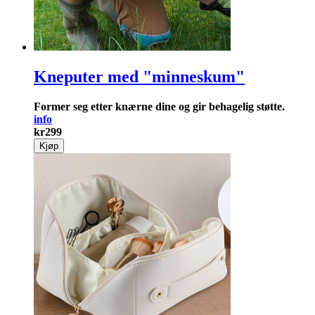
Kneputer med "minneskum"
Former seg etter knærne dine og gir behagelig støtte.
info
kr
299
Kjøp