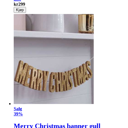
kr
299
Kjøp
Salg
39%
Merry Christmas banner gull