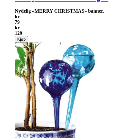
Nydelig «MERRY CHRISTMAS» banner.
kr
79
kr
129
Kjøp