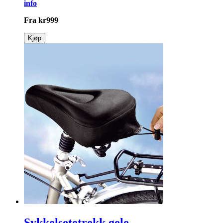
info
Fra
kr
999
Kjøp
Sykkelsetetrekk gele