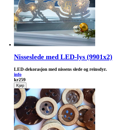
Nisseslede med LED-lys (9901x2)
LED-dekorasjon med nissens slede og reinsdyr.
info
kr
259
Kjøp