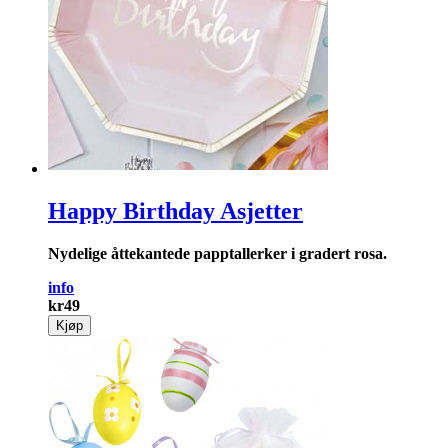
Happy Birthday Asjetter
Nydelige åttekantede papptallerker i gradert rosa.
info
kr
49
Kjøp