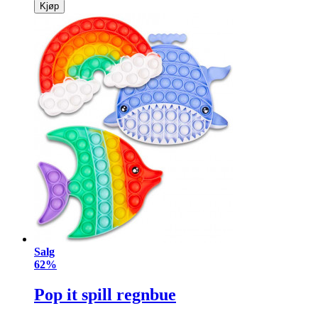
Kjøp
Salg
62%
Pop it spill regnbue