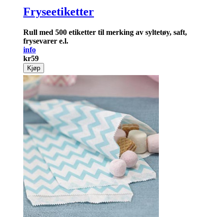
Fryseetiketter
Rull med 500 etiketter til merking av syltetøy, saft,
frysevarer e.l.
info
kr
59
Kjøp