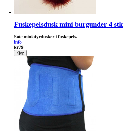
Fuskepelsdusk mini burgunder 4 stk
Søte miniatyrdusker i fuskepels.
info
kr
79
Kjøp