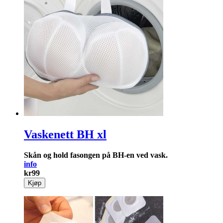
Vaskenett BH xl
Skån og hold fasongen på BH-en ved vask.
info
kr
99
Kjøp