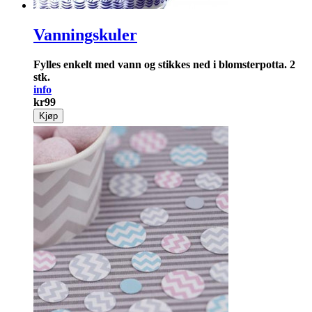
Vanningskuler
Fylles enkelt med vann og stikkes ned i blomsterpotta. 2
stk.
info
kr
99
Kjøp