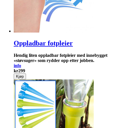
Oppladbar fotpleier
Hendig liten oppladbar fot­pleier med innebygget
«støvsuger» som rydder opp etter jobben.
info
kr
299
Kjøp