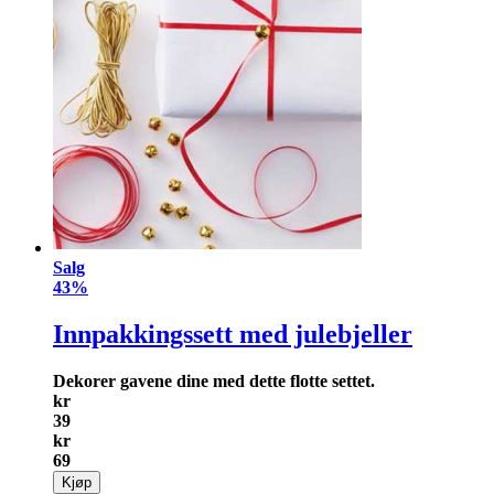
Salg
43%
Innpakkingssett med julebjeller
Dekorer gavene dine med dette flotte settet.
kr
39
kr
69
Kjøp