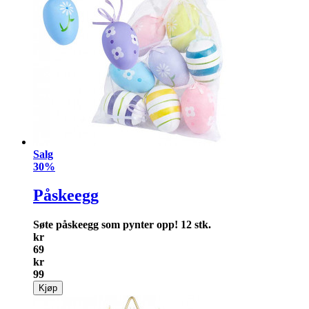
Salg
30%
Påskeegg
Søte påskeegg som pynter opp! 12 stk.
kr
69
kr
99
Kjøp