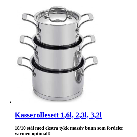
Kasserollesett 1,6l, 2,3l, 3,2l
18/10 stål med ekstra tykk massiv bunn som for­deler
varmen optimalt!