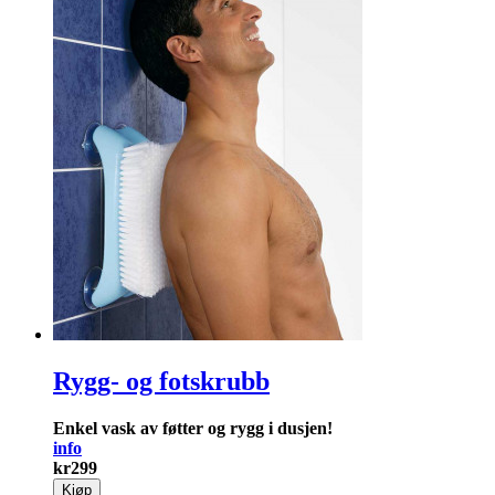
Rygg- og fotskrubb
Enkel vask av føtter og rygg i dusjen!
info
kr
299
Kjøp