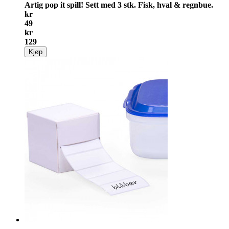
Artig pop it spill! Sett med 3 stk. Fisk, hval & regnbue.
kr
49
kr
129
Kjøp