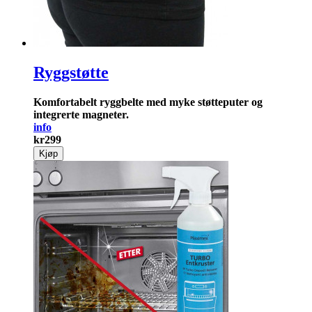
Ryggstøtte
Komfortabelt ryggbelte med myke støtte­puter og
integrerte ­magneter.
info
kr
299
Kjøp