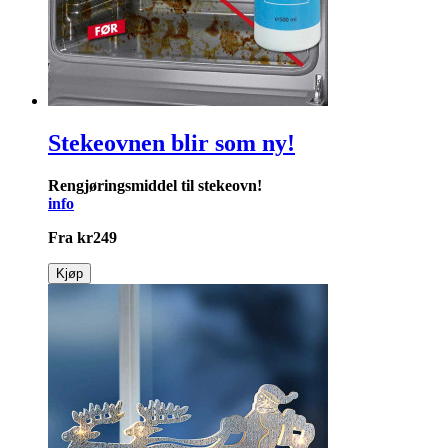
Stekeovnen blir som ny!
Rengjøringsmiddel til stekeovn!
info
Fra
kr
249
Kjøp