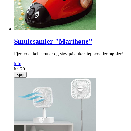
Smulesamler "Marihøne"
Fjerner enkelt smuler og støv på duker, tepper eller møbler!
info
kr
129
Kjøp