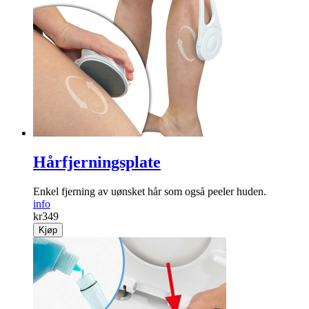
Hårfjerningsplate
Enkel fjerning av uønsket hår som også peeler huden.
info
kr
349
Kjøp