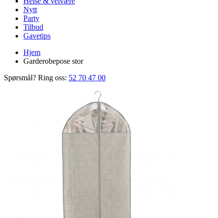
Helse & velvære
Nytt
Party
Tilbud
Gavetips
Hjem
Garderobepose stor
Spørsmål? Ring oss:
52 70 47 00