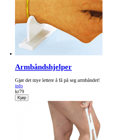
Armbåndshjelper
Gjør det mye lettere å få på seg arm­båndet!
info
kr
79
Kjøp