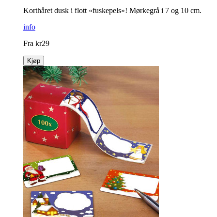
Korthåret dusk i flott «fuskepels»! Mørkegrå i 7 og 10 cm.
info
Fra
kr
29
Kjøp