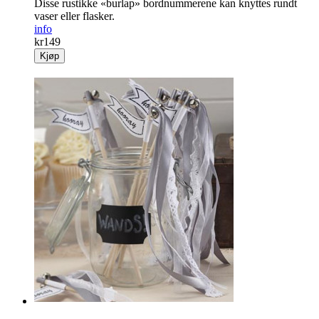
Disse rustikke «burlap» bordnummerene kan knyttes rundt
vaser eller flasker.
info
kr
149
Kjøp