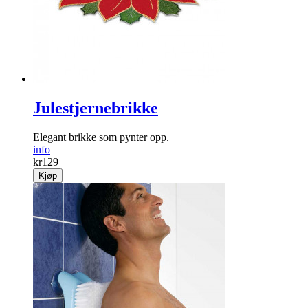
Julestjernebrikke
Elegant brikke som pynter opp.
info
kr
129
Kjøp