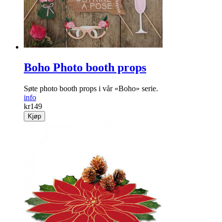
Boho Photo booth props
Søte photo booth props i vår «Boho» serie.
info
kr
149
Kjøp