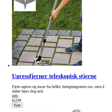
Ugressfjerner teleskopisk stjerne
Fjern ugress og mose fra heller, belegnings­stein osv. uten å
måtte bøye deg ned.
info
kr
249
Kjøp