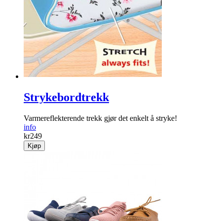
Strykebordtrekk
Varmereflekterende trekk gjør det enkelt å stryke!
info
kr
249
Kjøp