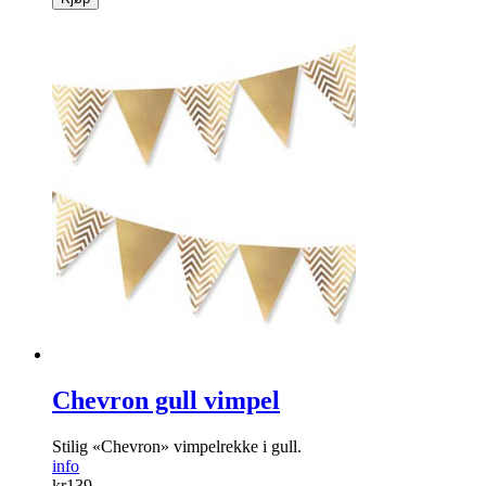
Chevron gull vimpel
Stilig «Chevron» vimpelrekke i gull.
info
kr
139