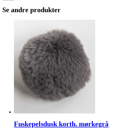
Se andre produkter
Fuskepelsdusk korth. mørkegrå