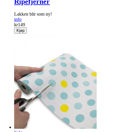
Ripefjerner
Lakken blir som ny!
info
kr
149
Kjøp