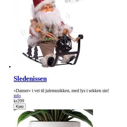
Sledenissen
«Danser» i vei til jule­musikken, med lys i sekken sin!
info
kr
299
Kjøp