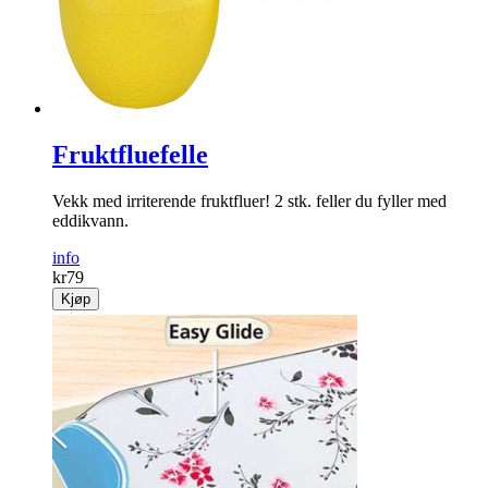
Fruktfluefelle
Vekk med irriterende fruktfluer! 2 stk. feller du fyller med
eddikvann.
info
kr
79
Kjøp