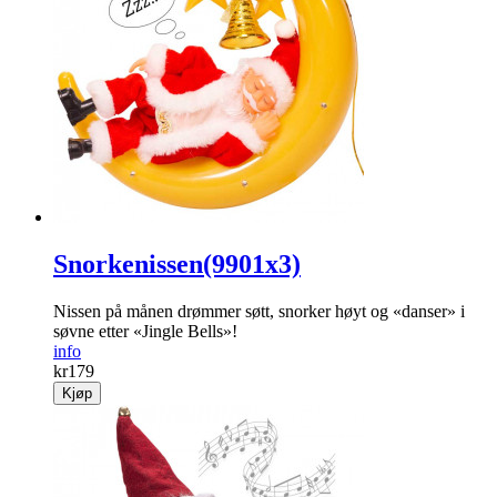
Snorkenissen(9901x3)
Nissen på månen drømmer søtt, snorker høyt og «danser» i
søvne etter «Jingle Bells»!
info
kr
179
Kjøp