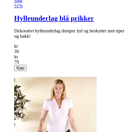
Salg
51%
Hylleunderlag blå prikker
Dekorativt hylleunderlag demper lyd og beskytter mot riper
og hakk!
kr
39
kr
79
Kjøp