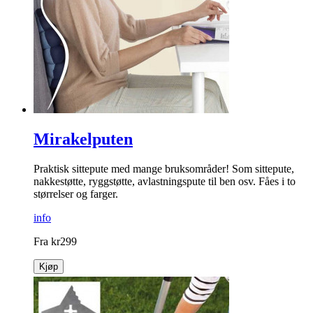
Mirakelputen
Praktisk sittepute med mange bruksområder! Som sittepute,
nakkestøtte, ryggstøtte, avlastnings­pute til ben osv. Fåes i to
størrelser og farger.
info
Fra
kr
299
Kjøp