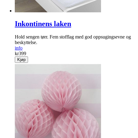
Inkontinens laken
Hold sengen tørr. Fem stoff­lag med god oppsugings­evne og
beskyttelse.
info
kr
399
Kjøp