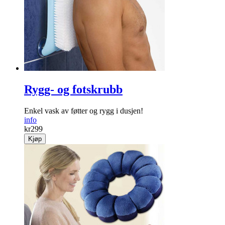
Rygg- og fotskrubb
Enkel vask av føtter og rygg i dusjen!
info
kr
299
Kjøp