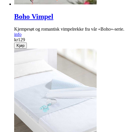
Boho Vimpel
Kjempesøt og romantisk vimpelrekke fra vår «Boho»-serie.
info
kr
129
Kjøp