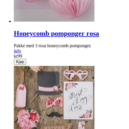
Honeycomb pomponger rosa
Pakke med 3 rosa honeycomb pomponger.
info
kr
99
Kjøp