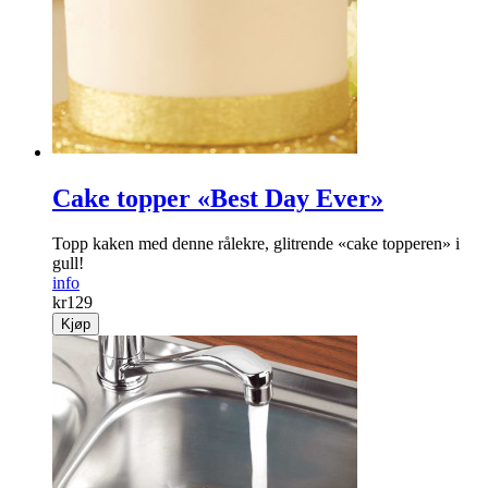
Cake topper «Best Day Ever»
Topp kaken med denne rålekre, glitrende «cake topperen» i
gull!
info
kr
129
Kjøp