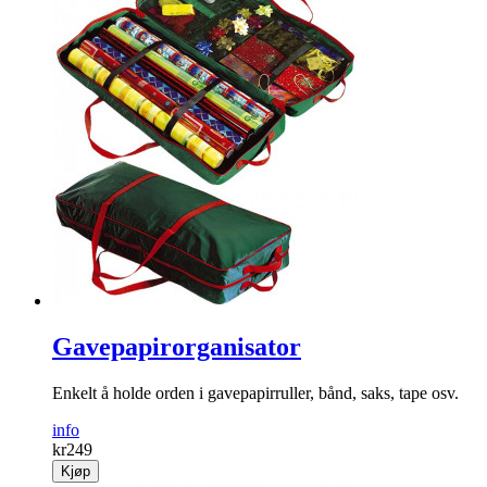
Gavepapirorganisator
Enkelt å holde orden i gavepapirruller, bånd, saks, tape osv.
info
kr
249
Kjøp