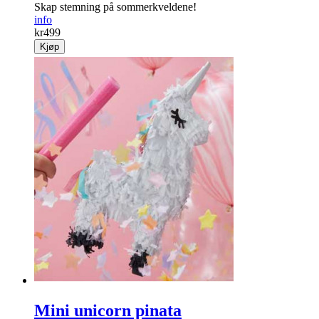
Skap stemning på sommerkveldene!
info
kr
499
Kjøp
Mini unicorn pinata