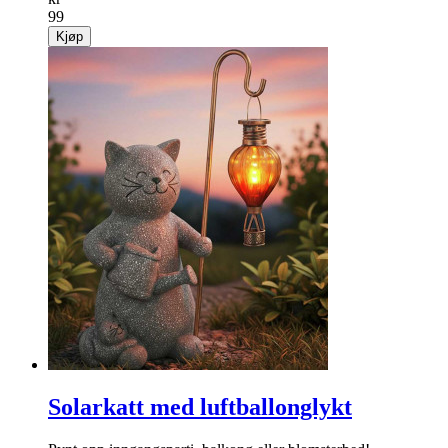
99
Kjøp
Solarkatt med luftballonglykt