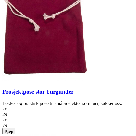
Prosjektpose stor burgunder
Lekker og praktisk pose til småprosjekter som luer, sokker osv.
kr
29
kr
79
Kjøp