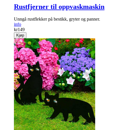
Rustfjerner til oppvaskmaskin
Unngå rustflekker på bestikk, gryter og panner.
info
kr
149
Kjøp