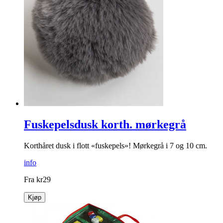
Fuskepelsdusk korth. mørkegrå
Korthåret dusk i flott «fuskepels»! Mørkegrå i 7 og 10 cm.
info
Fra
kr
29
Kjøp