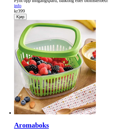
Pynt opp inngangsparti, balkong eller blomsterbed!
info
kr
399
Kjøp
Aromaboks