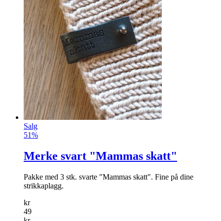
Salg
51%
Merke svart "Mammas skatt"
Pakke med 3 stk. svarte "Mammas skatt". Fine på dine
strikkaplagg.
kr
49
kr