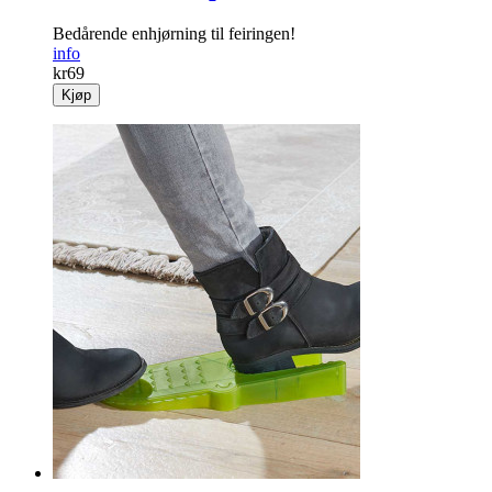
Bedårende enhjørning til feiringen!
info
kr
69
Kjøp