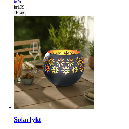
info
kr
199
Kjøp
Solarlykt