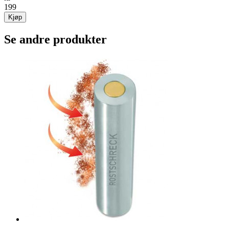
199
Kjøp
Se andre produkter