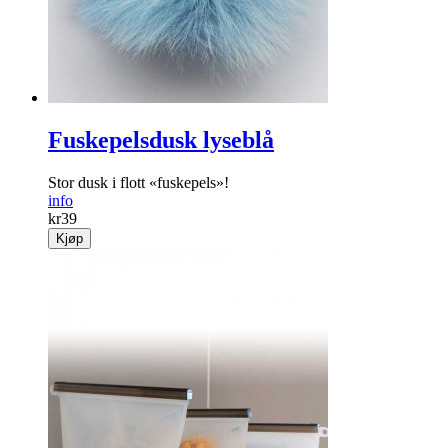
Fuskepelsdusk lyseblå
Stor dusk i flott «fuskepels»!
info
kr
39
Kjøp