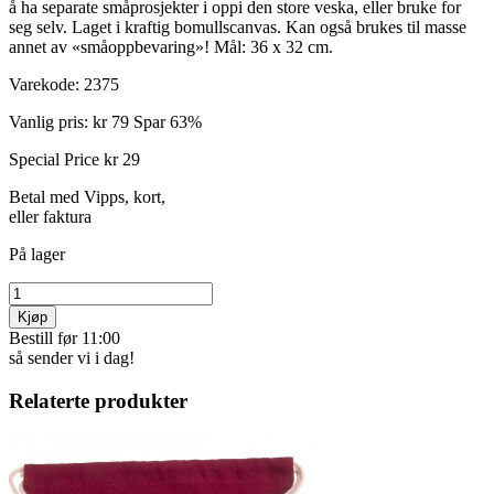
å ha separate småprosjekter i oppi den store veska, eller bruke for
seg selv. Laget i kraftig bomullscanvas. Kan også brukes til masse
annet av «småoppbevaring»! Mål: 36 x 32 cm.
Varekode:
2375
Vanlig pris:
kr 79
Spar 63%
Special Price
kr 29
Betal med Vipps, kort,
eller faktura
På lager
Kjøp
Bestill før 11:00
så sender vi i dag!
Relaterte produkter