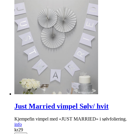
Just Married vimpel Sølv/ hvit
Kjempefin vimpel med «JUST MARRIED» i sølvfoliering.
info
kr
29