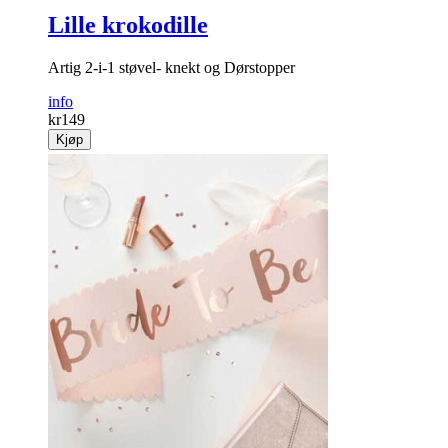
Lille krokodille
Artig 2-i-1 støvel- knekt og Dørstopper
info
kr
149
Kjøp