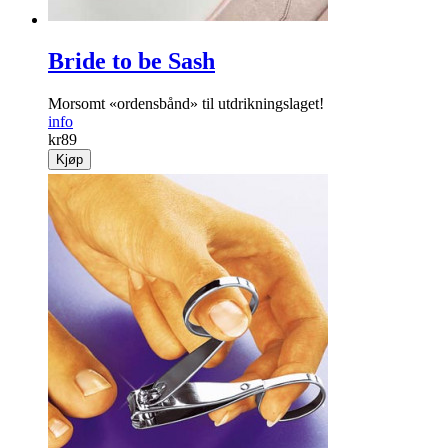
Bride to be Sash
Morsomt «ordensbånd» til utdrikningslaget!
info
kr
89
Kjøp