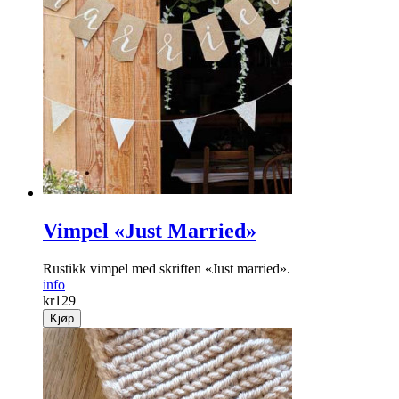
Vimpel «Just Married»
Rustikk vimpel med skriften «Just married».
info
kr
129
Kjøp