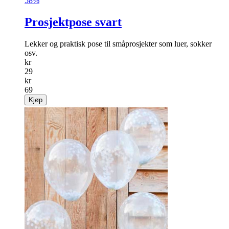
58%
Prosjektpose svart
Lekker og praktisk pose til småprosjekter som luer, sokker
osv.
kr
29
kr
69
Kjøp