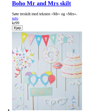
Boho Mr and Mrs skilt
Søte treskilt med teksten «Mr» og «Mrs».
info
kr
99
Kjøp