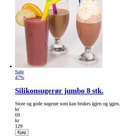
Salg
47%
Silikonsugerør jumbo 8 stk.
Store og gode sugerør som kan brukes igjen og igjen.
kr
69
kr
129
Kjøp