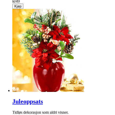
kr
49
Kjøp
Juleoppsats
Tidløs dekorasjon som aldri visner.