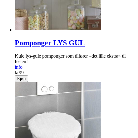
Pomponger LYS GUL
Kule lys-gule pomponger som tilfører «det lille ekstra» til
festen!
info
kr
99
Kjøp