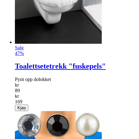
Salg
47%
Toalettsetetrekk "fuskepels"
Pynt opp dolokket
kr
89
kr
169
Kjøp