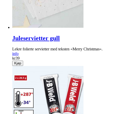
Juleservietter gull
Lekre folierte servietter med teksten «Merry Christ­mas».
info
kr
39
Kjøp