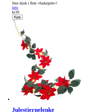
Stor dusk i flott «fuskepels»!
info
kr
39
Kjøp
Julestjernelenke