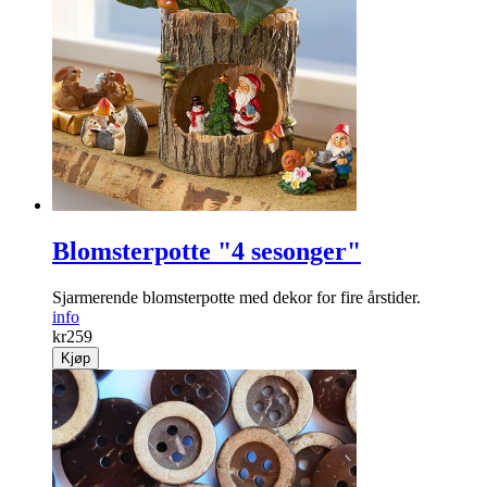
Blomsterpotte "4 sesonger"
Sjarmerende blomster­potte med dekor for fire årstider.
info
kr
259
Kjøp