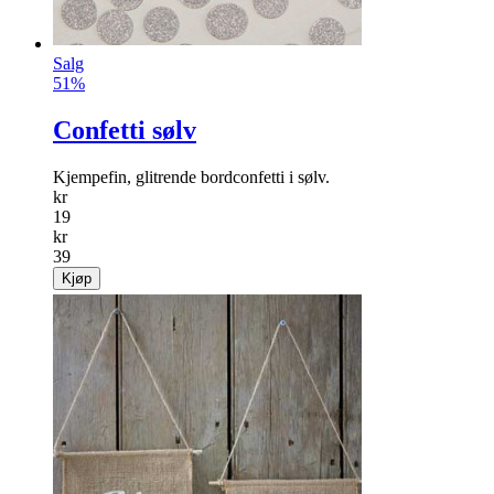
Salg
51%
Confetti sølv
Kjempefin, glitrende bordconfetti i sølv.
kr
19
kr
39
Kjøp