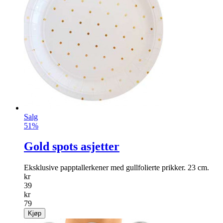
Salg
51%
Gold spots asjetter
Eksklusive papptallerkener med gullfolierte prikker. 23 cm.
kr
39
kr
79
Kjøp