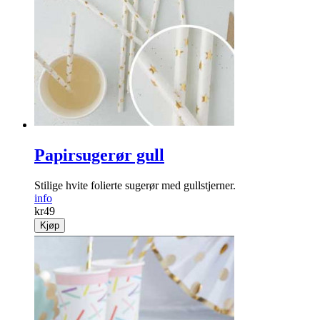
Papirsugerør gull
Stilige hvite folierte sugerør med gullstjerner.
info
kr
49
Kjøp