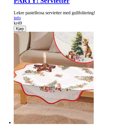
PARTY! Servietter
Lekre pastellrosa servietter med gullfoliering!
info
kr
49
Kjøp