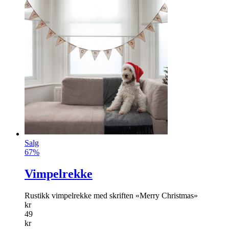
Salg
67%
Vimpelrekke
Rustikk vimpelrekke med skriften «Merry Christmas»
kr
49
kr