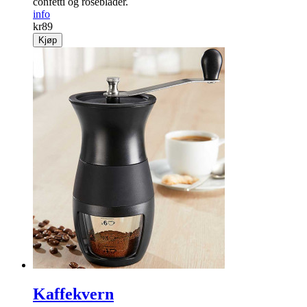
confetti og roseblader.
info
kr
89
Kjøp
Kaffekvern