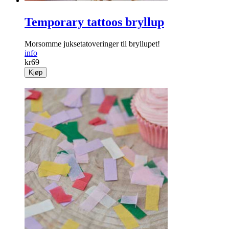
Temporary tattoos bryllup
Morsomme juksetatoveringer til bryllupet!
info
kr
69
Kjøp