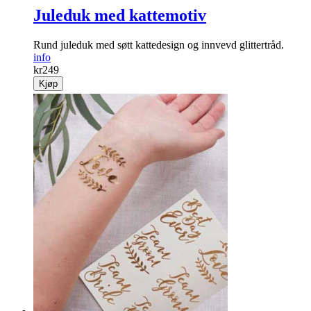
Juleduk med kattemotiv
Rund juleduk med søtt katte­design og innvevd glittertråd.
info
kr
249
Kjøp