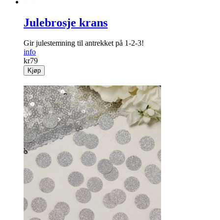
Julebrosje krans
Gir julestemning til antrekket på 1-2-3!
info
kr
79
Kjøp