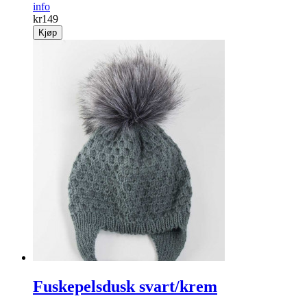
info
kr
149
Kjøp
Fuskepelsdusk svart/krem