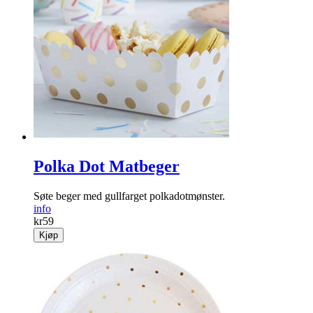
Polka Dot Matbeger
Søte beger med gullfarget polkadotmønster.
info
kr
59
Kjøp