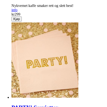
Nykvernet kaffe smaker rett og slett best!
info
kr
299
Kjøp