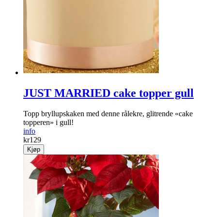
JUST MARRIED cake topper gull
Topp bryllupskaken med denne rålekre, glitrende «cake
topperen» i gull!
info
kr
129
Kjøp