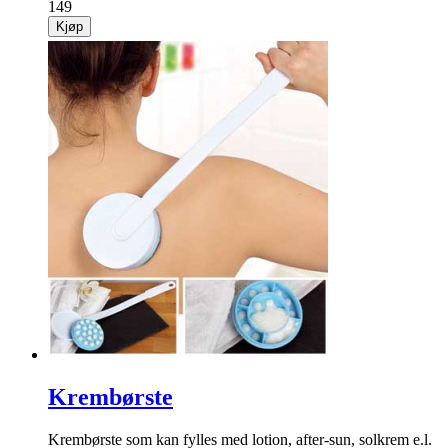
149
Kjøp
Krembørste
Krembørste som kan fylles med lotion, after-sun, solkrem e.l.