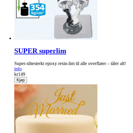
SUPER superlim
Super-­slitesterkt epoxy resin-lim til alle over­flater – tåler alt!
info
kr
149
Kjøp