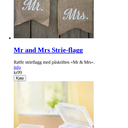
Mr and Mrs Strie-flagg
Røffe strieflagg med påskriften «Mr & Mrs».
info
kr
99
Kjøp