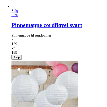
Salg
35%
Pinnemappe cordfløyel svart
Pinnemappe til rundpinner
kr
129
kr
199
Kjøp