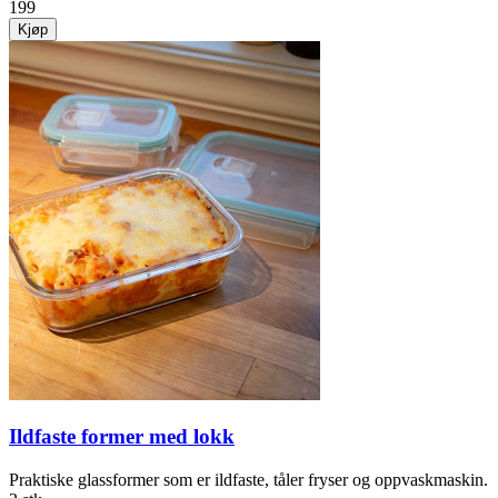
199
Kjøp
Ildfaste former med lokk
Praktiske glass­former som er ildfaste, tåler fryser og oppvask­maskin.