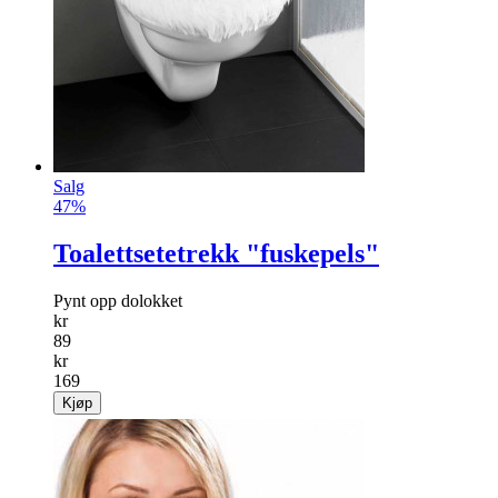
Salg
47%
Toalettsetetrekk "fuskepels"
Pynt opp dolokket
kr
89
kr
169
Kjøp