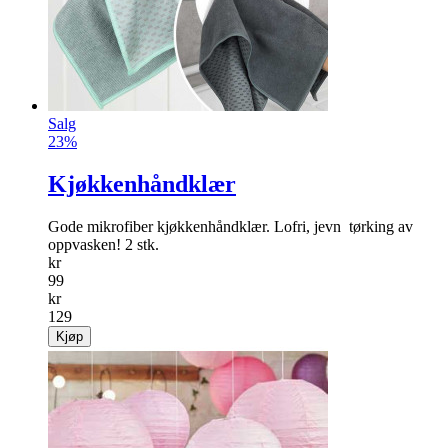
Salg
23%
Kjøkkenhåndklær
Gode mikrofiber kjøkkenhåndklær. Lofri, jevn ­ tørking av
oppvasken! 2 stk.
kr
99
kr
129
Kjøp