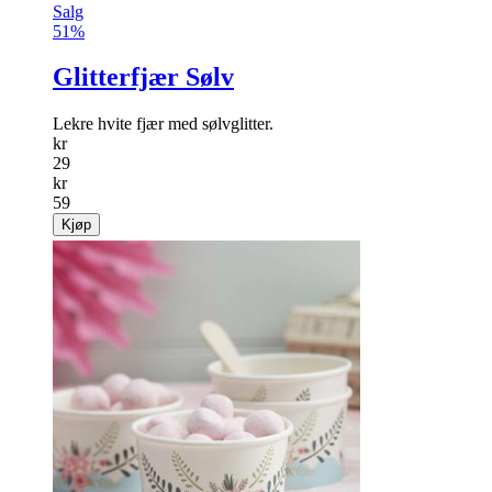
Salg
51%
Glitterfjær Sølv
Lekre hvite fjær med sølvglitter.
kr
29
kr
59
Kjøp