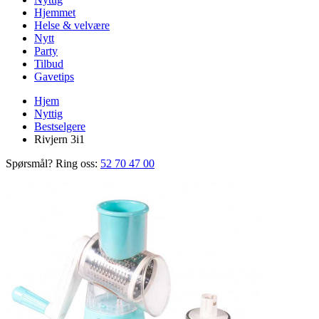
Hjemmet
Helse & velvære
Nytt
Party
Tilbud
Gavetips
Hjem
Nyttig
Bestselgere
Rivjern 3i1
Spørsmål? Ring oss:
52 70 47 00