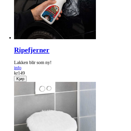
Ripefjerner
Lakken blir som ny!
info
kr
149
Kjøp