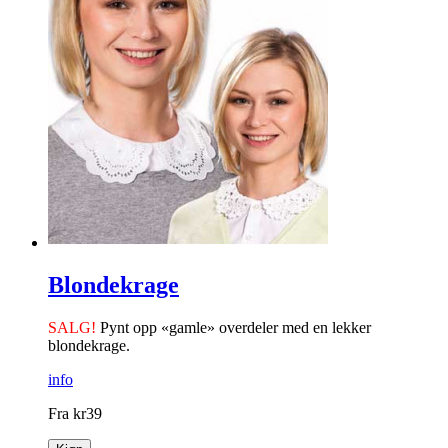
Blondekrage
SALG!
Pynt opp «gamle» overdeler med en lekker
blondekrage.
info
Fra
kr
39