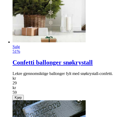
Salg
51%
Confetti ballonger snøkrystall
Lekre gjennomsiktige ballonger fylt med snøkrystall-confetti.
kr
29
kr
59
Kjøp