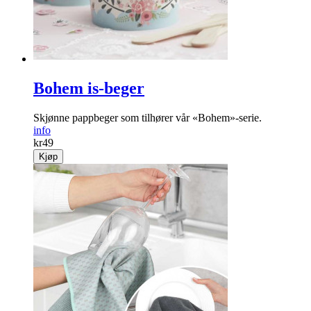
Bohem is-beger
Skjønne pappbeger som tilhører vår «Bohem»-serie.
info
kr
49
Kjøp