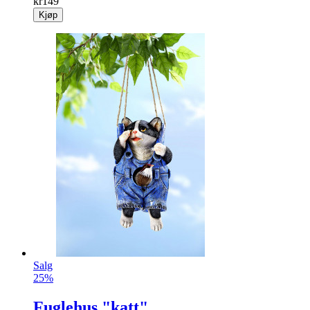
kr
149
Kjøp
Salg
25%
Fuglehus "katt"