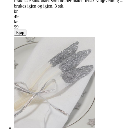
Praktiske silikonark som holder maten frisk! Miljøvennlig –
brukes igjen og igjen. 3 stk.
kr
49
kr
99
Kjøp