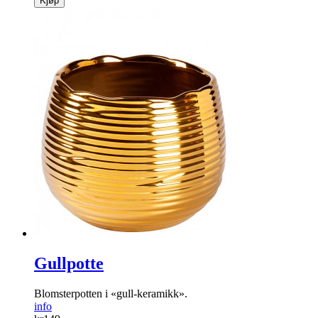
Kjøp
Gullpotte
Blomster­potten i «gull-keramikk».
info