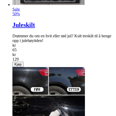
Salg
50%
Juleskilt
Drømmer du om en hvit eller rød jul? Kult treskilt til å henge
opp i julehøytiden!
kr
65
kr
129
Kjøp