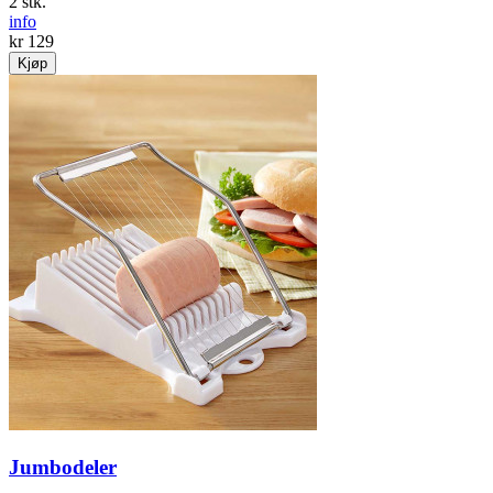
2 stk.
info
kr 129
Kjøp
Jumbodeler