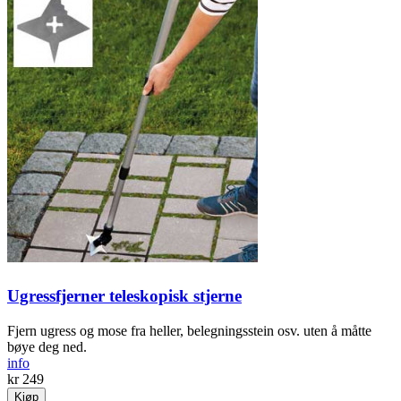
Ugressfjerner teleskopisk stjerne
Fjern ugress og mose fra heller, belegnings­stein osv. uten å måtte
bøye deg ned.
info
kr 249
Kjøp