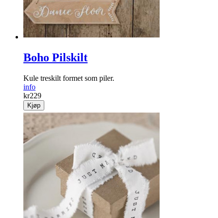
Boho Pilskilt
Kule treskilt formet som piler.
info
kr
229
Kjøp