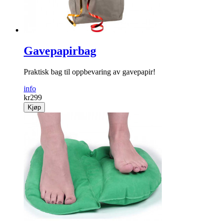
Gavepapirbag
Praktisk bag til opp­bevaring av gave­papir!
info
kr
299
Kjøp