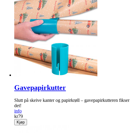
Gavepapirkutter
Slutt på skeive kanter og papirkrøll – gavepapirkutteren fikser
det!
info
kr
79
Kjøp