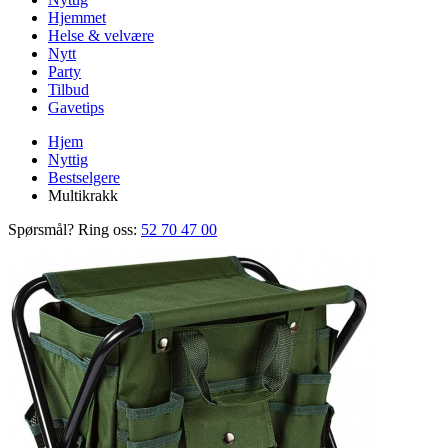
Hjemmet
Helse & velvære
Nytt
Party
Tilbud
Gavetips
Hjem
Nyttig
Bestselgere
Multikrakk
Spørsmål? Ring oss:
52 70 47 00