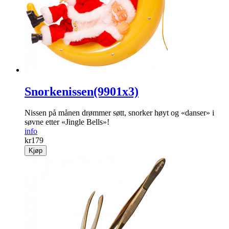
Snorkenissen(9901x3)
Nissen på månen drømmer søtt, snorker høyt og «danser» i
søvne etter «Jingle Bells»!
info
kr
179
Kjøp