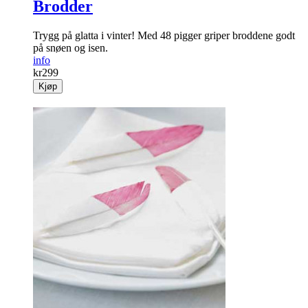
Brodder
Trygg på glatta i vinter! Med 48 pigger griper broddene godt
på snøen og isen.
info
kr
299
Kjøp