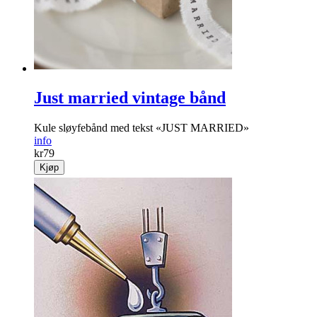
Just married vintage bånd
Kule sløyfebånd med tekst «JUST MARRIED»
info
kr
79
Kjøp