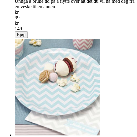
Unngå å bruke tid på å flytte over alt det du vil ha med deg fra
en veske til en annen.
kr
99
kr
149
Kjøp