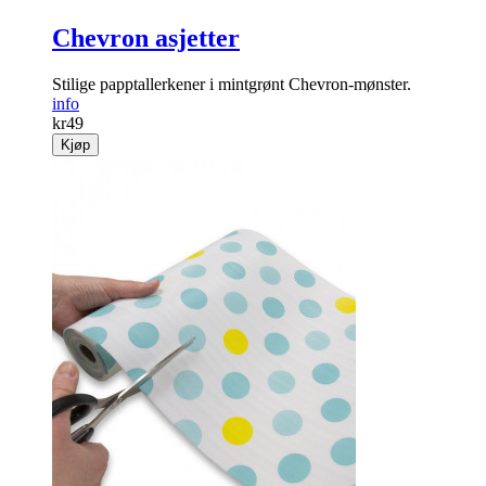
Chevron asjetter
Stilige papptallerkener i mintgrønt Chevron-mønster.
info
kr
49
Kjøp