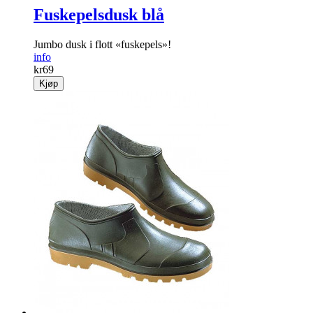
Fuskepelsdusk blå
Jumbo dusk i flott «fuskepels»!
info
kr
69
Kjøp