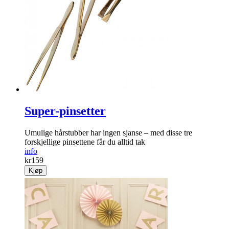
Super-pinsetter
Umulige hår­stubber har ingen sjanse – med disse tre
forskjellige pinsettene får du alltid tak
info
kr
159
Kjøp