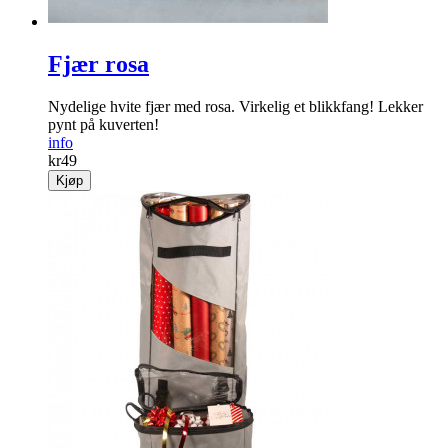
Fjær rosa
Nydelige hvite fjær med rosa. Virkelig et blikkfang! Lekker
pynt på kuverten!
info
kr
49
Kjøp