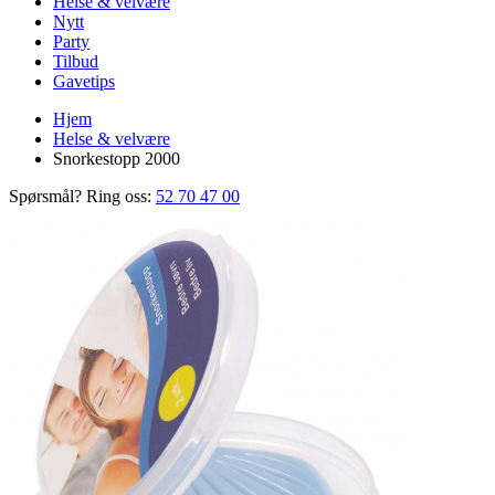
Helse & velvære
Nytt
Party
Tilbud
Gavetips
Hjem
Helse & velvære
Snorkestopp 2000
Spørsmål? Ring oss:
52 70 47 00