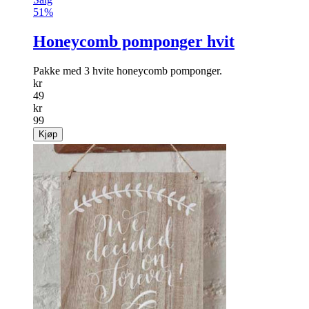
51%
Honeycomb pomponger hvit
Pakke med 3 hvite honeycomb pomponger.
kr
49
kr
99
Kjøp