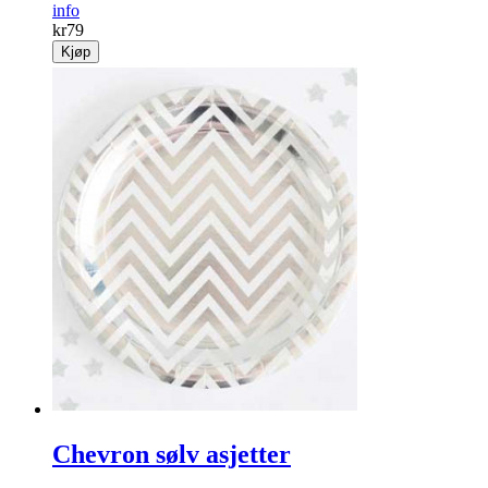
info
kr
79
Kjøp
Chevron sølv asjetter