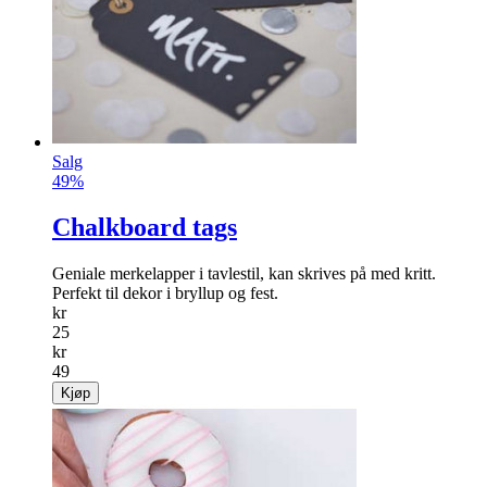
Salg
49%
Chalkboard tags
Geniale merkelapper i tavlestil, kan skrives på med kritt.
Perfekt til dekor i bryllup og fest.
kr
25
kr
49
Kjøp