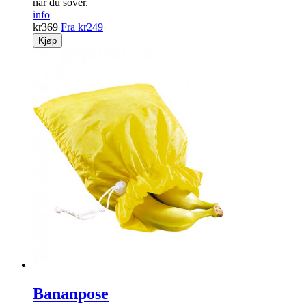
når du sover.
info
kr
369
Fra
kr
249
Kjøp
Bananpose