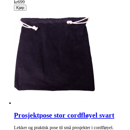
kr
699
Kjøp
Prosjektpose stor cordfløyel svart
Lekker og praktisk pose til små prosjekter i cordfløyel.