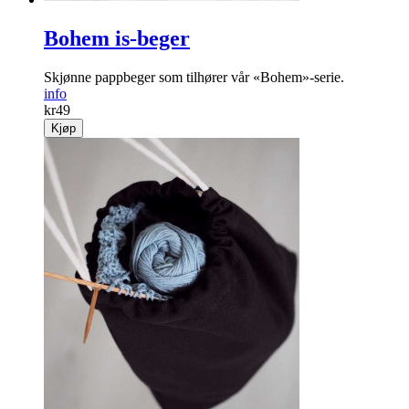
Bohem is-beger
Skjønne pappbeger som tilhører vår «Bohem»-serie.
info
kr
49
Kjøp