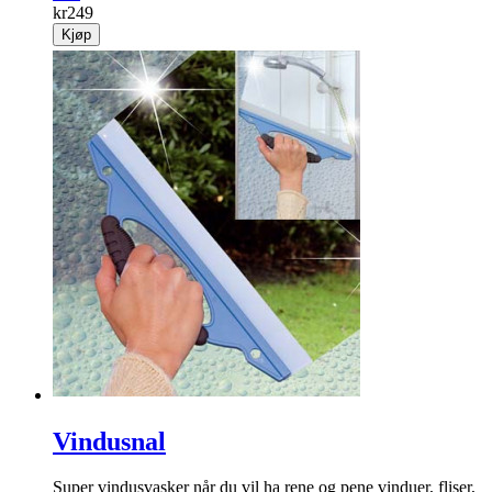
kr
249
Kjøp
Vindusnal
Super vindusvasker når du vil ha rene og pene vinduer, fliser,