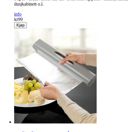
dusjkabinett o.l.
info
kr
99
Kjøp