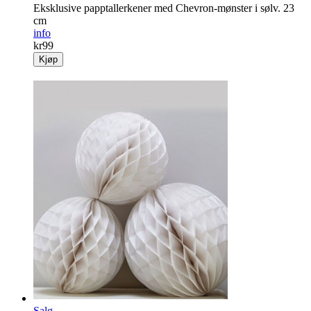
Eksklusive papptallerkener med Chevron-mønster i sølv. 23
cm
info
kr
99
Kjøp
Salg