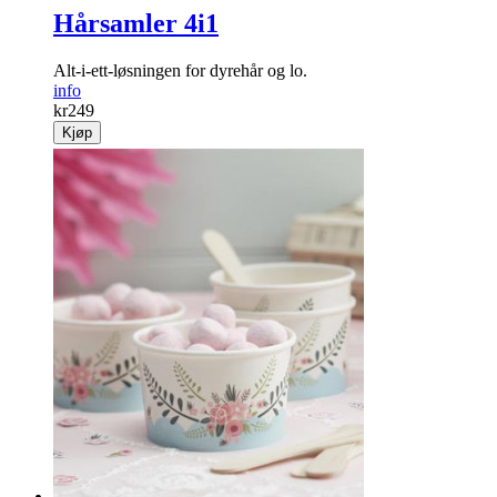
Hårsamler 4i1
Alt-i-ett-løsningen for dyrehår og lo.
info
kr
249
Kjøp