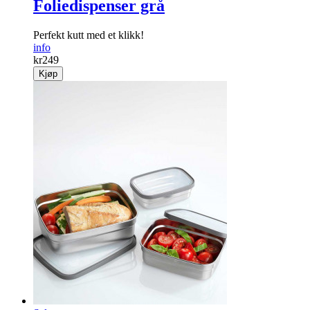
Foliedispenser grå
Perfekt kutt med et klikk!
info
kr
249
Kjøp