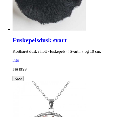
Fuskepelsdusk svart
Korthåret dusk i flott «fuskepels»! Svart i 7 og 10 cm.
info
Fra
kr
29
Kjøp