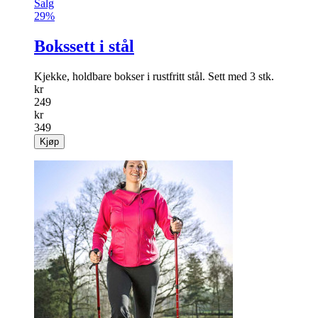
Salg
29%
Bokssett i stål
Kjekke, holdbare bokser i rustfritt stål. Sett med 3 stk.
kr
249
kr
349
Kjøp