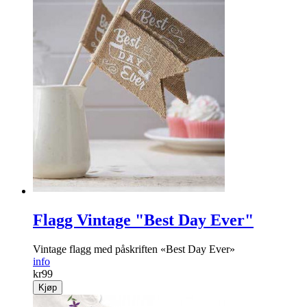
Flagg Vintage "Best Day Ever"
Vintage flagg med påskriften «Best Day Ever»
info
kr
99
Kjøp