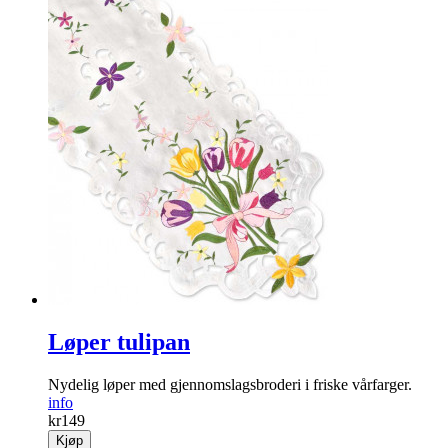
Løper tulipan
Nydelig løper med gjennomslagsbroderi i friske vårfarger.
info
kr
149
Kjøp