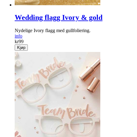
Wedding flagg Ivory & gold
Nydelige Ivory flagg med gullfoliering.
info
kr
99
Kjøp