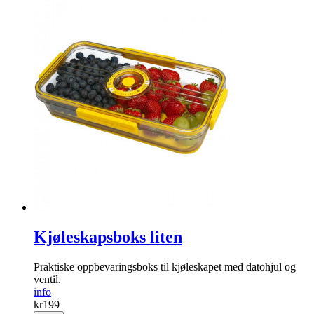
Kjøleskapsboks liten
Praktiske oppbevaringsboks til kjøleskapet med datohjul og
ventil.
info
kr
199