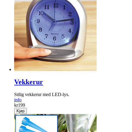
Vekkerur
Stilig vekkerur med LED-lys.
info
kr
199
Kjøp