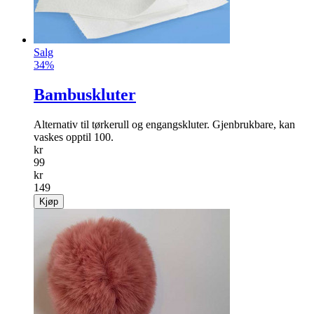
Salg
34%
Bambuskluter
Alternativ til tørkerull og engangskluter. Gjenbrukbare, kan
vaskes opptil 100.
kr
99
kr
149
Kjøp