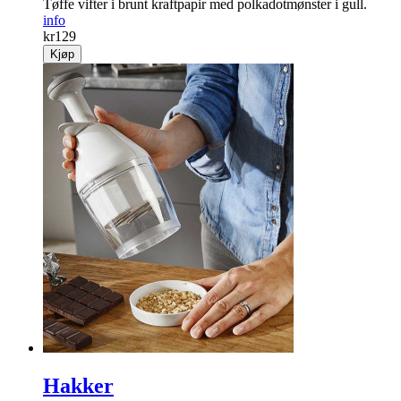
Tøffe vifter i brunt kraftpapir med polkadotmønster i gull.
info
kr
129
Kjøp
Hakker