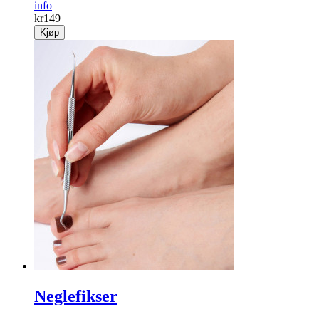
info
kr
149
Kjøp
Neglefikser