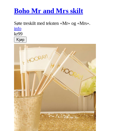
Boho Mr and Mrs skilt
Søte treskilt med teksten «Mr» og «Mrs».
info
kr
99
Kjøp