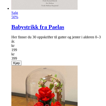
Salg
50%
Babystrikk fra Paelas
Her finner du 30 oppskrifter til gutter og jenter i alderen 0–3
år.
kr
199
kr
399
Kjøp