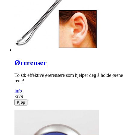
Ørerenser
To stk effektive ørerensere som hjelper deg å holde ørene
rene!
info
kr
79
Kjøp