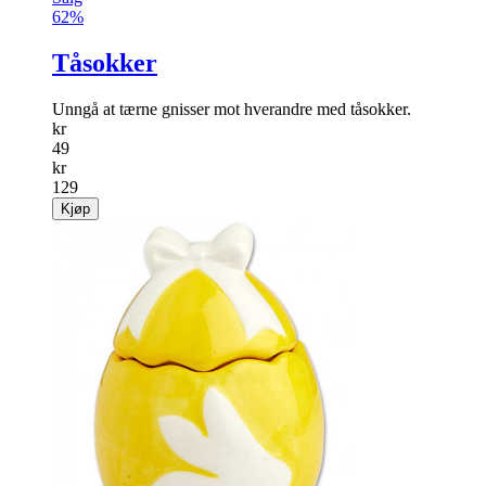
62%
Tåsokker
Unngå at tærne gnisser mot hverandre med tåsokker.
kr
49
kr
129
Kjøp