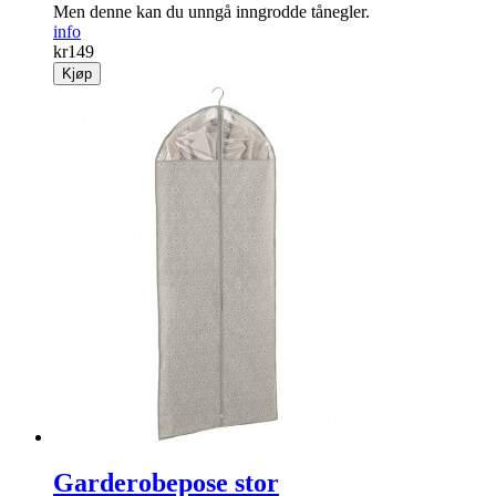
Men denne kan du unngå inngrodde tånegler.
info
kr
149
Kjøp
Garderobepose stor