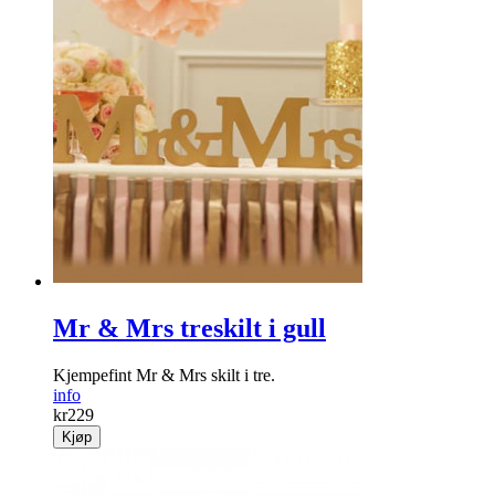
Mr & Mrs treskilt i gull
Kjempefint Mr & Mrs skilt i tre.
info
kr
229
Kjøp