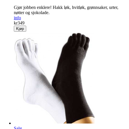
Gjør jobben enklere! Hakk løk, hvitløk, grønnsaker, urter,
nøtter og sjokolade.
info
kr
349
Kjøp
Salg