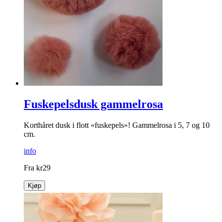
Fuskepelsdusk gammelrosa
Korthåret dusk i flott «fuskepels»! Gammelrosa i 5, 7 og 10
cm.
info
Fra
kr
29
Kjøp