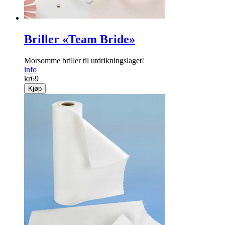
Briller «Team Bride»
Morsomme briller til utdrikningslaget!
info
kr
69
Kjøp