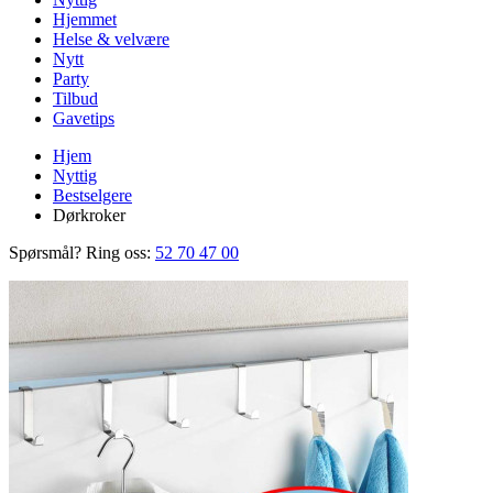
Hjemmet
Helse & velvære
Nytt
Party
Tilbud
Gavetips
Hjem
Nyttig
Bestselgere
Dørkroker
Spørsmål? Ring oss:
52 70 47 00