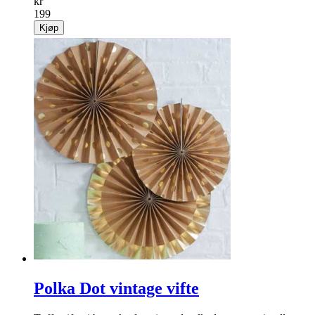
kr
199
Kjøp
Polka Dot vintage vifte