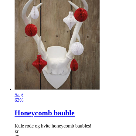
Salg
63%
Honeycomb bauble
Kule røde og hvite honeycomb baubles!
kr