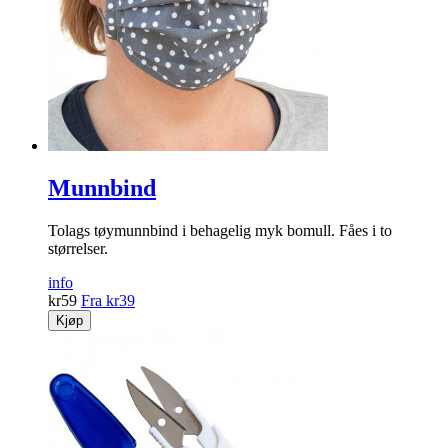
Munnbind
Tolags tøymunnbind i behagelig myk bomull. Fåes i to
størrelser.
info
kr
59
Fra
kr
39
Kjøp