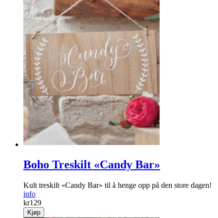
Boho Treskilt «Candy Bar»
Kult treskilt «Candy Bar» til å henge opp på den store dagen!
info
kr
129
Kjøp