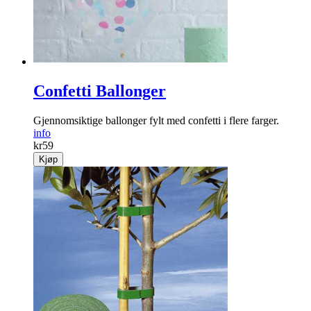
Confetti Ballonger
Gjennomsiktige ballonger fylt med confetti i flere farger.
info
kr
59
Kjøp