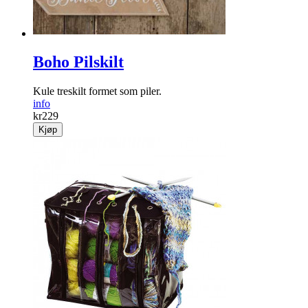
Boho Pilskilt
Kule treskilt formet som piler.
info
kr
229
Kjøp