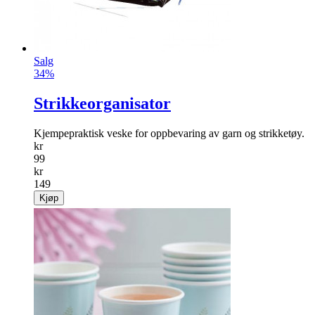
Salg
34%
Strikkeorganisator
Kjempepraktisk veske for oppbevaring av garn og strikketøy.
kr
99
kr
149
Kjøp