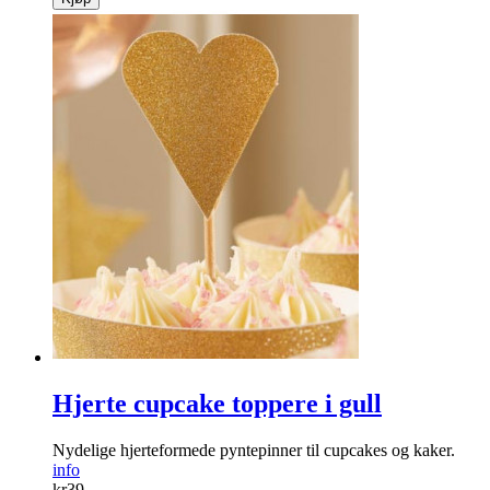
Hjerte cupcake toppere i gull
Nydelige hjerteformede pyntepinner til cupcakes og kaker.
info
kr
39