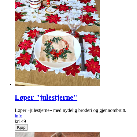
Løper "julestjerne"
Løper «julestjerne» med nydelig broderi og gjennombrutt.
info
kr
149
Kjøp