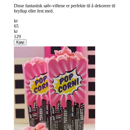
Disse fantastisk sølv-viftene er perfekte til å dekorere til
bryllup eller fest med.
kr
65
kr
129
Kjøp