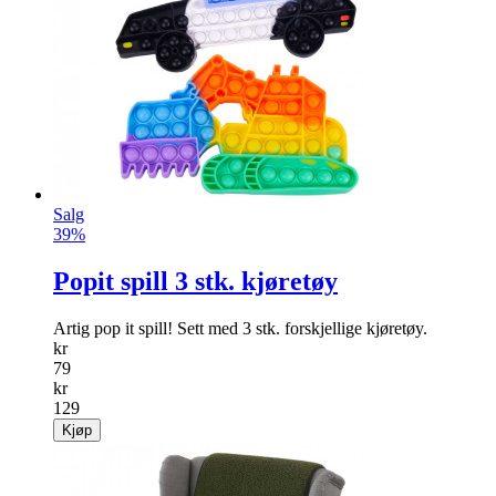
Salg
39%
Popit spill 3 stk. kjøretøy
Artig pop it spill! Sett med 3 stk. forskjellige kjøretøy.
kr
79
kr
129
Kjøp