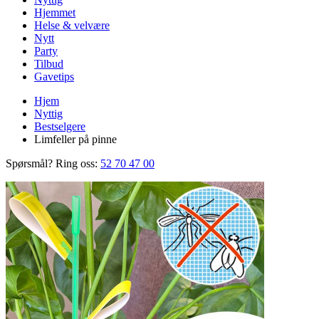
Hjemmet
Helse & velvære
Nytt
Party
Tilbud
Gavetips
Hjem
Nyttig
Bestselgere
Limfeller på pinne
Spørsmål? Ring oss:
52 70 47 00