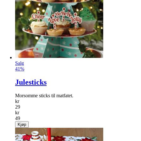
Salg
41%
Julesticks
Morsomme sticks til matfatet.
kr
29
kr
49
Kjøp