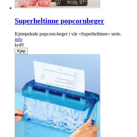
Superheltinne popcornbeger
Kjempekule popcorn-beger i vår «Superheltinne» serie.
info
kr
49
Kjøp