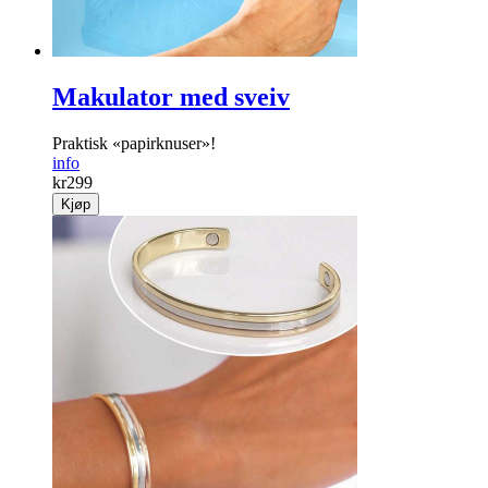
Makulator med sveiv
Praktisk «papir­knuser»!
info
kr
299
Kjøp