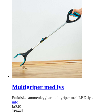
Multigriper med lys
Praktisk, sammen­leggbar multigriper med LED-lys.
info
kr
349
Kjøp