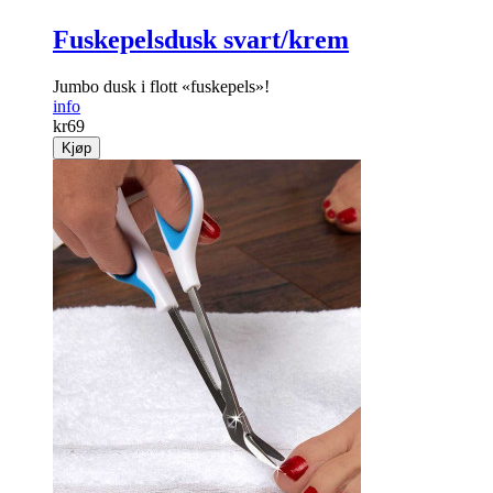
Fuskepelsdusk svart/krem
Jumbo dusk i flott «fuskepels»!
info
kr
69
Kjøp