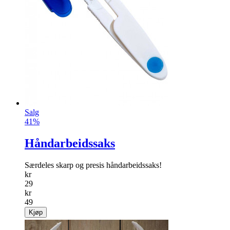
Salg
41%
Håndarbeidssaks
Særdeles skarp og presis håndarbeidssaks!
kr
29
kr
49
Kjøp