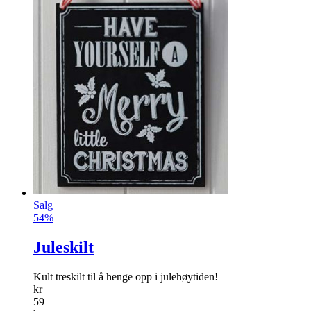
Salg
54%
Juleskilt
Kult treskilt til å henge opp i julehøytiden!
kr
59