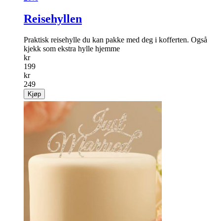
Reisehyllen
Praktisk reisehylle du kan pakke med deg i kofferten. Også
kjekk som ekstra hylle hjemme
kr
199
kr
249
Kjøp