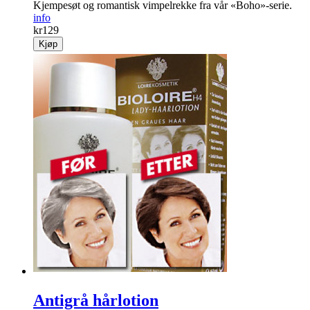
Kjempesøt og romantisk vimpelrekke fra vår «Boho»-serie.
info
kr
129
Kjøp
Antigrå hårlotion