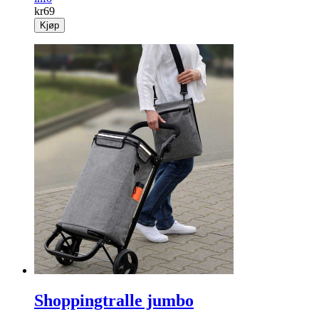
kr
69
Kjøp
Shoppingtralle jumbo