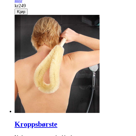
info
kr
249
Kjøp
Kroppsbørste