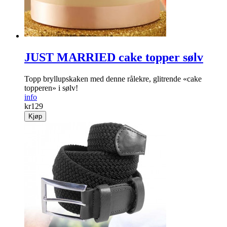
JUST MARRIED cake topper sølv
Topp bryllupskaken med denne rålekre, glitrende «cake
topperen» i sølv!
info
kr
129
Kjøp