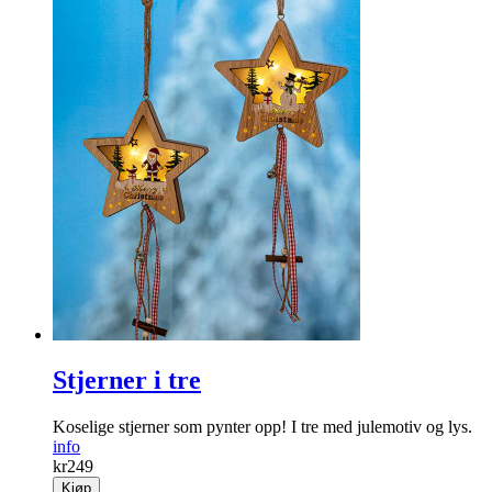
Stjerner i tre
Koselige stjerner som pynter opp! I tre med julemotiv og lys.
info
kr
249
Kjøp