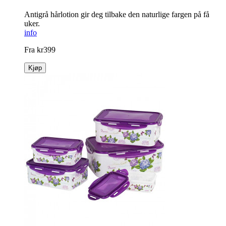
Antigrå hårlotion gir deg tilbake den naturlige fargen på få
uker.
info
Fra
kr
399
Kjøp