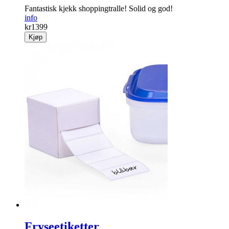
Fantastisk kjekk shoppingtralle! Solid og god!
info
kr
1399
Kjøp
Fryseetiketter