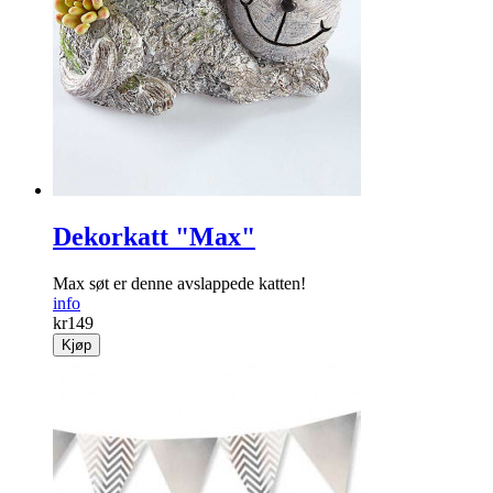
Dekorkatt "Max"
Max søt er denne avslappede katten!
info
kr
149
Kjøp