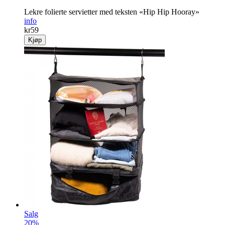
Lekre folierte servietter med teksten «Hip Hip Hooray»
info
kr
59
Kjøp
Salg
20%