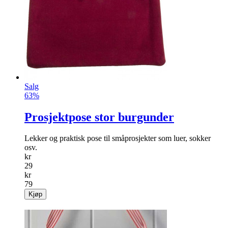
Salg
63%
Prosjektpose stor burgunder
Lekker og praktisk pose til småprosjekter som luer, sokker
osv.
kr
29
kr
79
Kjøp