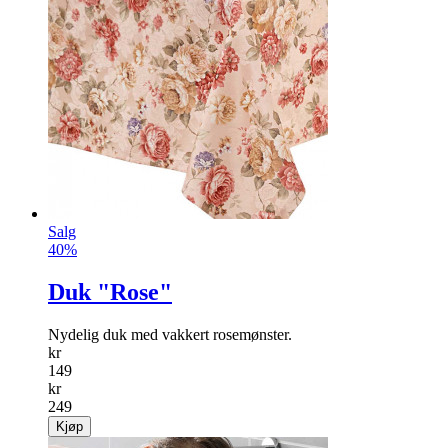
Salg
40%
Duk "Rose"
Nydelig duk med vakkert rosemønster.
kr
149
kr
249
Kjøp