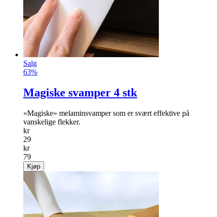
Salg
63%
Magiske svamper 4 stk
«Magiske» melaminsvamper som er svært effektive på
vanskelige flekker.
kr
29
kr
79
Kjøp