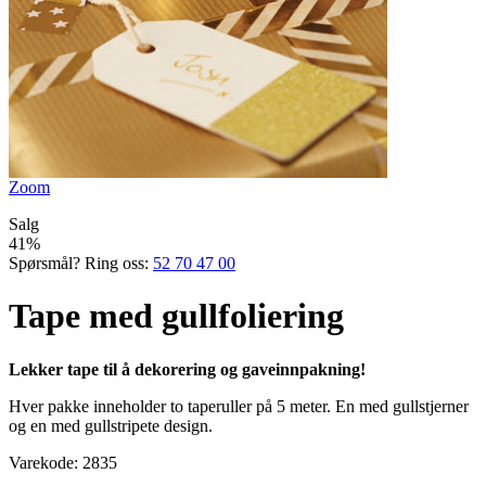
Zoom
Salg
41%
Spørsmål? Ring oss:
52 70 47 00
Tape med gullfoliering
Lekker tape til å dekorering og gaveinnpakning!
Hver pakke inneholder
to
taperuller på
5 meter. E
n
med gullstjerner
og en med
gull
stripete
design.
Varekode:
2835