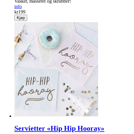
Vasker, masserer og skrubber!
info
kr
199
Kjøp
Servietter «Hip Hip Hooray»