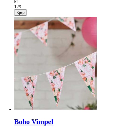
kr
129
Kjøp
Boho Vimpel