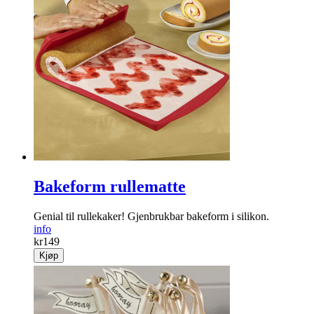
Bakeform rullematte
Genial til rullekaker! Gjenbrukbar bakeform i silikon.
info
kr
149
Kjøp