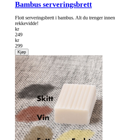
Salg
17%
Bambus serveringsbrett
Flott serveringsbrett i bambus. Alt du trenger innen
rekkevidde!
kr
249
kr
299
Kjøp