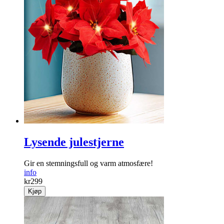
Kondensfjerner til bil "smart"
Unngå fukt i bilen som gjør vinduer fulle av dugg
info
kr
159
Kjøp