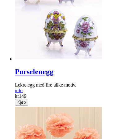
Stoltrekk mørkegrå
Deilige, myke trekk laget av 100 % lammeull. Stoltrekk
mørkegrå.
info
kr
599
Kjøp