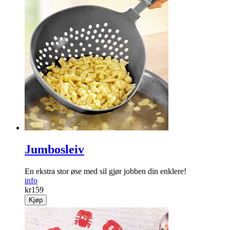
Pomponger ROSA
Nydelige pastellrosa pomponger som tilfører «det lille ekstra»
til festen!
info
kr
99
Kjøp