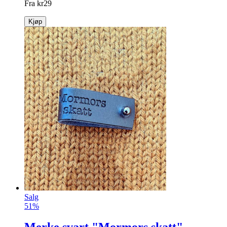
Fuskepelsdusk olivengrønn
Korthåret dusk i flott «fuskepels»! Olivengrønn i 7 og 10 cm.
info
Fra
kr
29
Kjøp