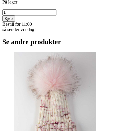
Trådløs LED-lampe i nostalgisk design. Juster lysfargen enkelt med
touch-funksjon. Lett å ­plassere hvor som helst – helt uten ­
stikkontakt. Kan veksle mellom fire innstillinger på farge/varme i
lyset. Leveres med USB-­ladekabel. Kunststoff, høyde 30 cm.
Trådløs, oppladbar og lett å plassere
Nydelig,
les mer
Varekode:
5504
kr 499
Betal med Vipps, kort,
eller faktura
På lager
Kjøp
Bestill før 11:00
så sender vi i dag!
Se andre produkter