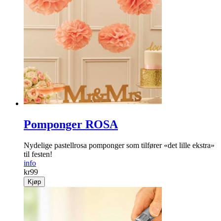
Porselenegg
Lekre egg med fire ulike motiv.
info
kr
149
Kjøp