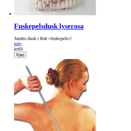
Fuskepelsdusk lyserosa
Jumbo dusk i flott «fuskepels»!
info
kr
69