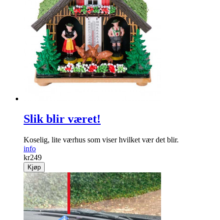
Flagg Vintage "Best Day Ever"
Vintage flagg med påskriften «Best Day Ever»
info
kr
99
Kjøp