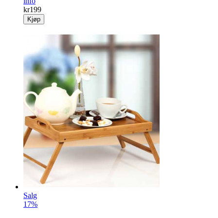
Magnetring
Ringen er utstyrt med to små magneter som av mange
oppleves som lindrende.
info
kr
199
Kjøp