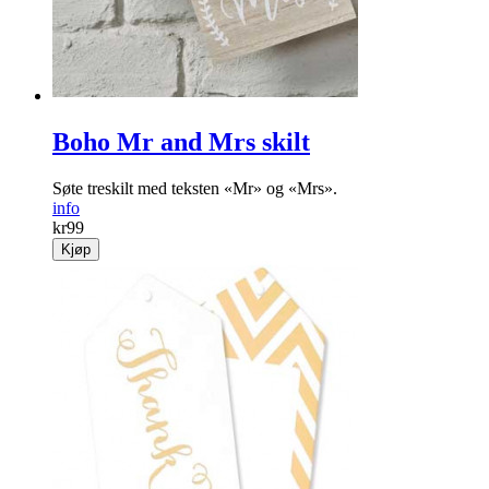
kr
79
Kjøp
Boho Mr and Mrs skilt
Søte treskilt med teksten «Mr» og «Mrs».