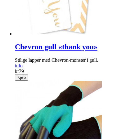
info
kr
99
Kjøp
Chevron gull «thank you»