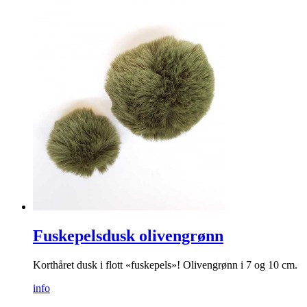
Skrivebrett
Hendig skrivebrett for små beskjeder, lister spille bondesjakk
osv.
info
kr
149
Kjøp