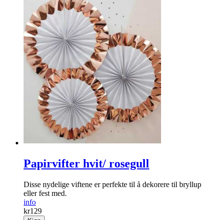
Bordconfetti
Kjempesøt bordconfetti formet som en genser.
info
kr
9
Kjøp