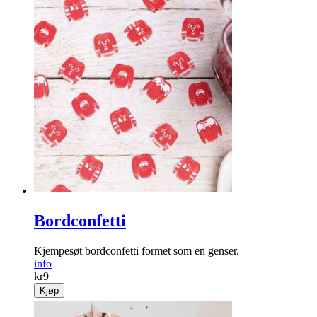
Jumbosleiv
En ekstra stor øse med sil gjør jobben din enklere!
info
kr
159
Kjøp