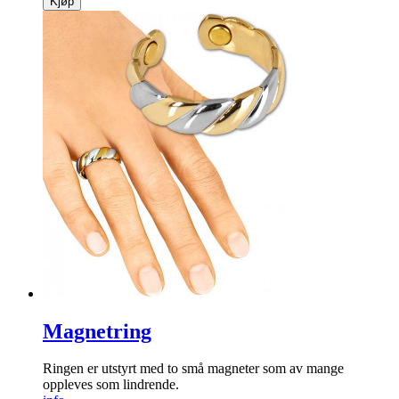
Papirvifter hvit/ rosegull
Disse nydelige viftene er perfekte til å dekorere til bryllup
eller fest med.
info
kr
129
Kjøp