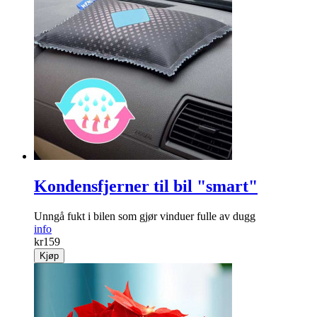
Slik blir været!
Koselig, lite værhus som viser hvilket vær det blir.
info
kr
249
Kjøp