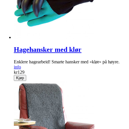
Stilige lapper med Chevron-mønster i gull.
info
kr
79
Kjøp
Hagehansker med klør