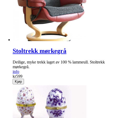
Enklere hagearbeid! Smarte hansker med «klør» på høyre.
info
kr
129
Kjøp