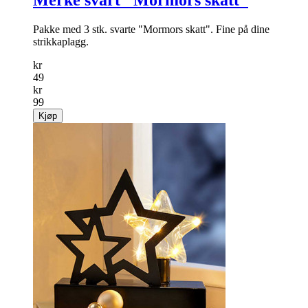
Salg
51%
Merke svart "Mormors skatt"
Pakke med 3 stk. svarte "Mormors skatt". Fine på dine
strikkaplagg.
kr
49
kr
99
Kjøp