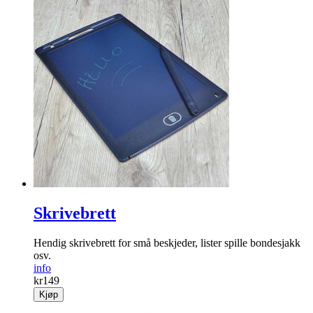
Lysende julestjerne
Gir en stemningsfull og varm atmosfære!
info
kr
299
Kjøp