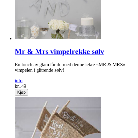
farten!
info
kr
98
Kjøp
Mr & Mrs vimpelrekke sølv