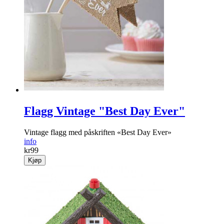
En touch av glam får du med denne lekre «MR & MRS»
vimpelen i glitrende sølv!
info
kr
149
Kjøp