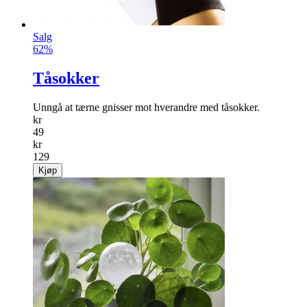
Salg
62%
Tåsokker
Unngå at tærne gnisser mot hverandre med tåsokker.
kr