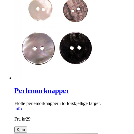
Silikonposer
Miljøvennlige og gjenbrukbare matposer. Sett med 3 stk.
info
kr
249
Kjøp