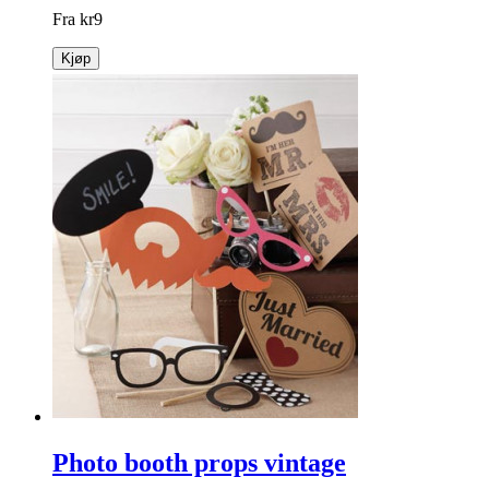
Fuskepelsdusk korth. beige
Korthåret dusk i flott «fuskepels»! Beige i 5, 7 og 10 cm.
info
Fra
kr
9
Kjøp