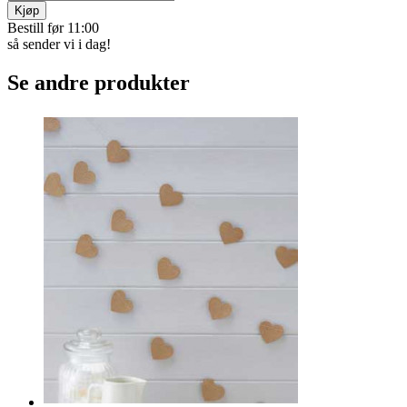
Stemningsfull hagedekor med vakkert løve­tanndesign. Lades om
dagen og lyser automatisk opp når mørket kommer. Lyser i 8–10
timer. Velg mellom konstant lys eller blinkende lys. Vær­bestandig
materiale. Mål: 9 x 75 cm. 2 stk pr. pk.
Varekode:
3335
kr 349
Betal med Vipps, kort,
eller faktura
På lager
Kjøp
Bestill før 11:00
så sender vi i dag!
Se andre produkter