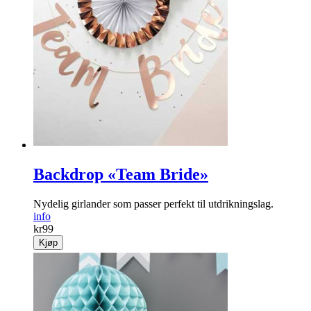
Vintage papirsugerør med flagg
Stilige vintage papirsugerør med små flagg som sier «Cheers»
eller «Be merry».
info
kr
59
Kjøp