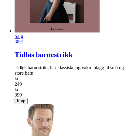
389
Kjøp
Salg
38%
Tidløs barnestrikk