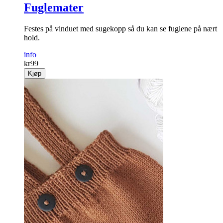
Fuglemater
Festes på vinduet med sugekopp så du kan se fuglene på nært
hold.
info
kr
99
Kjøp