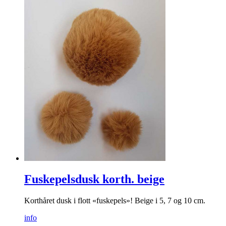
Perlemorknapper
Flotte perlemorknapper i to forskjellige farger.
info
Fra
kr
29
Kjøp