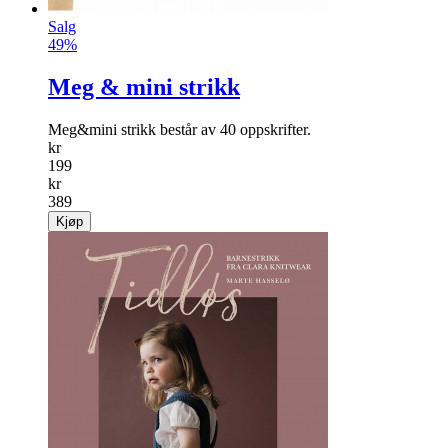
Salg
49%
Meg & mini strikk
Meg&mini strikk består av 40 oppskrifter.
kr
199
kr