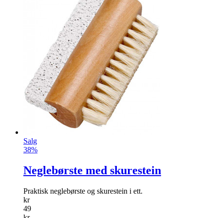
Jumbo ballonger hvite
Tre store hvite jumboballonger. Ideell for bryllup og fest!
info
kr
99
Kjøp