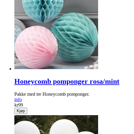
Backdrop «Team Bride»
Nydelig girlander som passer perfekt til utdrikningslag.
info
kr
99
Kjøp