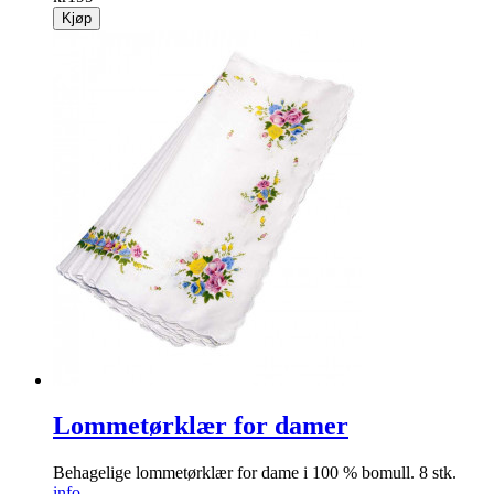
treningssett 3 deler
Enkel å komme i gang med lett trening og massasje.
info
kr
199
Kjøp