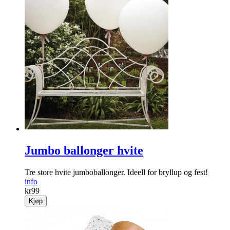
Honeycomb pomponger rosa/mint
Pakke med tre Honeycomb pomponger.
info
kr
99
Kjøp