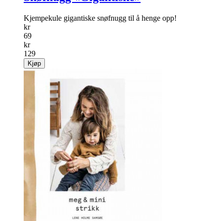
Salg
47%
Snøfnugg «Gigantiske»
Kjempekule gigantiske snøfnugg til å henge opp!
kr
69
kr
129
Kjøp