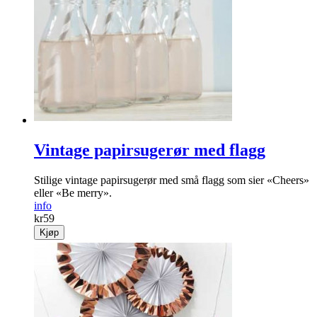
Hvite ballonger med rosa påskrift: «Team Bride»
info
kr
59
Kjøp