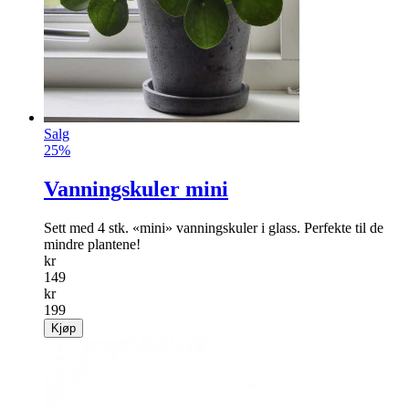
49
kr
129
Kjøp
Salg
25%