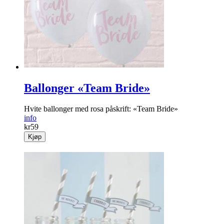
info
kr
59
Kjøp
Ballonger «Team Bride»