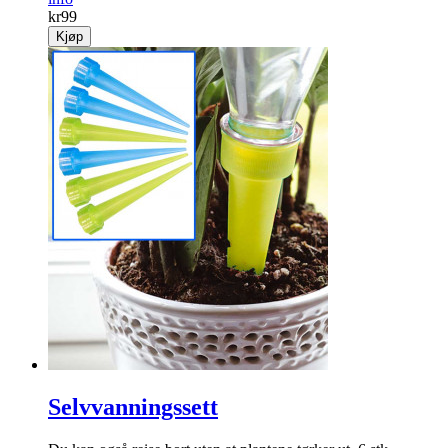
Lommetørklær for damer
Behagelige lommetørklær for dame i 100 % bomull. 8 stk.
info
kr
99
Kjøp