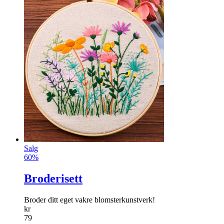
Salg
60%
Broderisett
Broder ditt eget vakre blomsterkunstverk!
kr
79