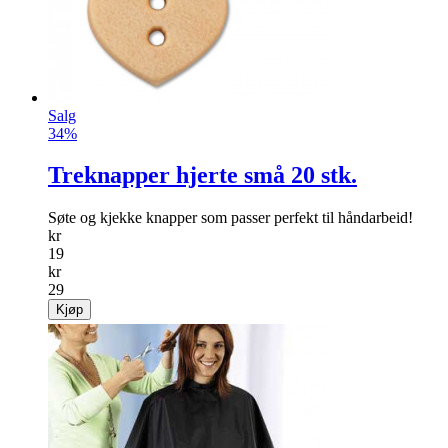
Salg
34%
Treknapper hjerte små 20 stk.
Søte og kjekke knapper som passer perfekt til håndarbeid!
kr
19
kr
29
Kjøp