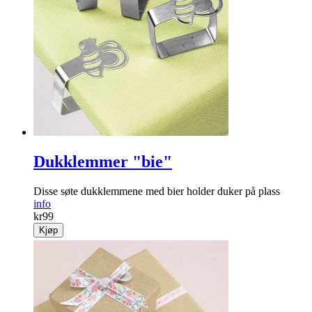
Dukklemmer "bie"
Disse søte dukklemmene med bier holder duker på plass
info
kr
99
Kjøp