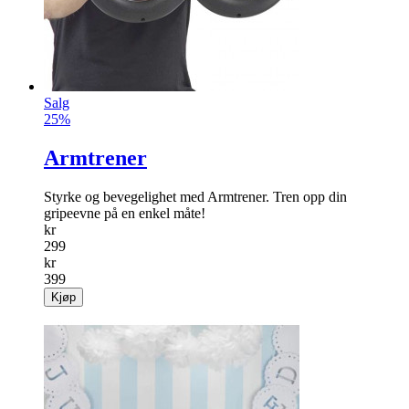
Salg
25%
Armtrener
Styrke og bevegelighet med Armtrener. Tren opp din
gripeevne på en enkel måte!
kr
299
kr
399
Kjøp