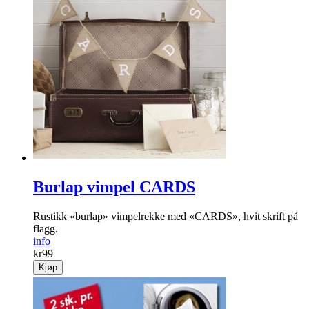
Burlap vimpel CARDS
Rustikk «burlap» vimpelrekke med «CARDS», hvit skrift på
flagg.
info
kr
99
Kjøp