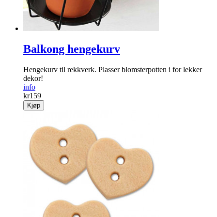
Balkong hengekurv
Hengekurv til rekkverk. Plasser blomsterpotten i for lekker
dekor!
info
kr
159
Kjøp