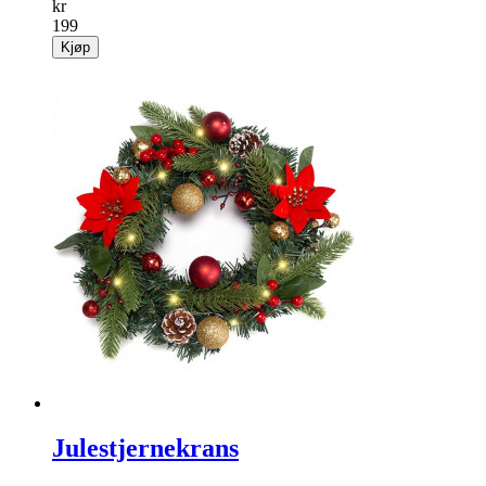
kr
199
Kjøp
Julestjernekrans