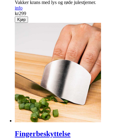
Vakker krans med lys og røde jule­stjerner.
info
kr
299
Kjøp
Fingerbeskyttelse