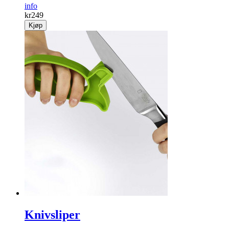
info
kr
249
Kjøp
Knivsliper