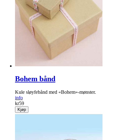
Bohem bånd
Kule sløyfebånd med «Bohem»-mønster.
info
kr
59
Kjøp