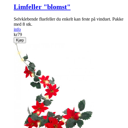
Limfeller "blomst"
Selv­klebende flue­feller du enkelt kan feste på vinduet. Pakke
med 8 stk.
info
kr
79
Kjøp