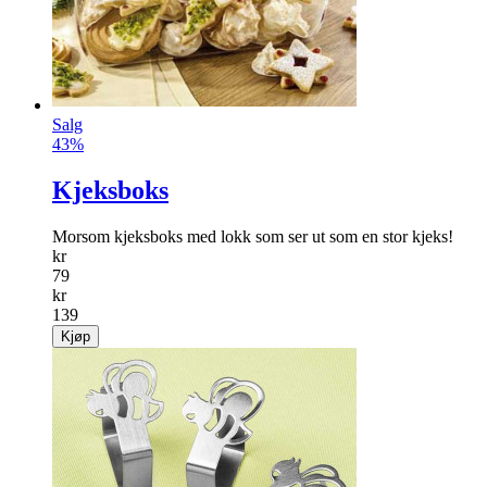
Salg
43%
Kjeksboks
Morsom kjeksboks med lokk som ser ut som en stor kjeks!
kr
79
kr
139
Kjøp