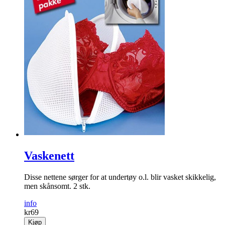
Vaskenett
Disse nettene sørger for at undertøy o.l. blir vasket skikkelig,
men skånsomt. 2 stk.
info
kr
69
Kjøp