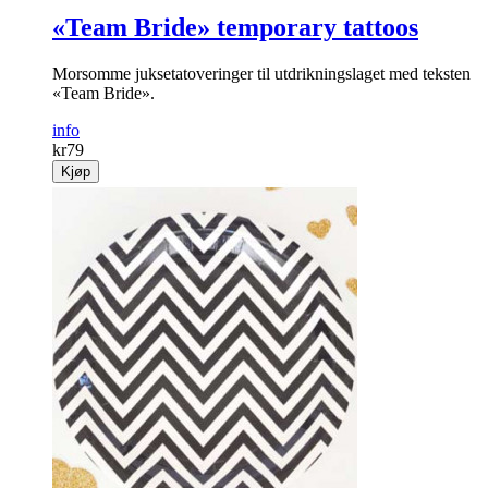
«Team Bride» temporary tattoos
Morsomme juksetatoveringer til utdrikningslaget med teksten
«Team Bride».
info
kr
79
Kjøp