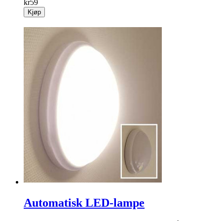
kr
59
Kjøp
Automatisk LED-lampe