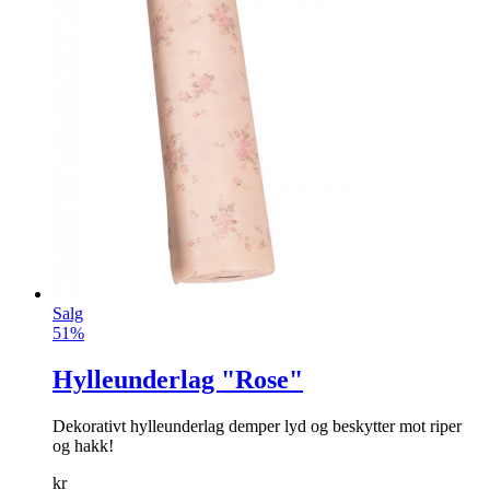
Salg
51%
Hylleunderlag "Rose"
Dekorativt hylleunderlag demper lyd og beskytter mot riper
og hakk!
kr