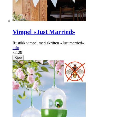
Vimpel «Just Married»
Rustikk vimpel med skriften «Just married».
info
kr
129
Kjøp