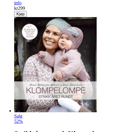
info
kr
299
Kjøp
Salg
52%