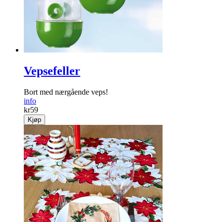
Vepsefeller
Bort med nærgående veps!
info
kr
59
Kjøp