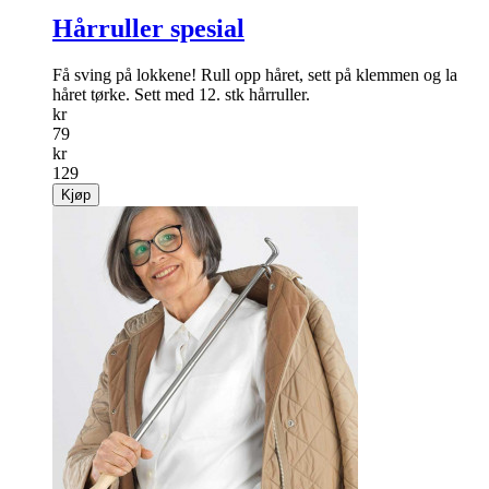
Hårruller spesial
Få sving på lokkene! Rull opp håret, sett på klemmen og la
håret tørke. Sett med 12. stk hårruller.
kr
79
kr
129
Kjøp