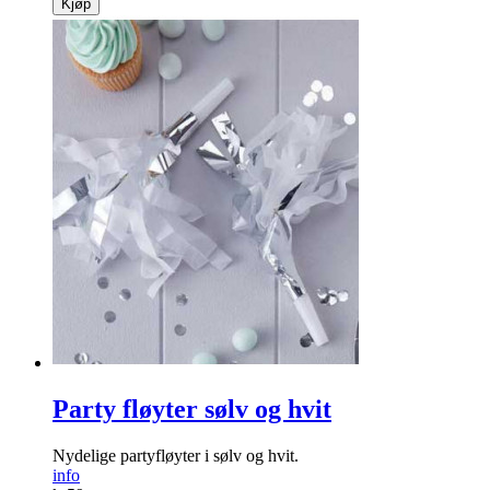
Kjøp
Party fløyter sølv og hvit
Nydelige partyfløyter i sølv og hvit.
info