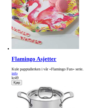
Flamingo Asjetter
Kule papptallerken i vår «Flamingo Fun» serie.
info
kr
49
Kjøp