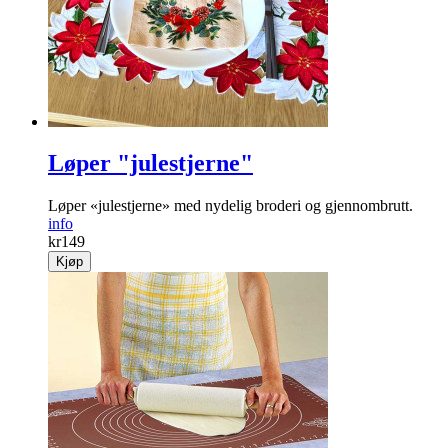
Løper "julestjerne"
Løper «julestjerne» med nydelig broderi og gjennombrutt.
info
kr
149
Kjøp