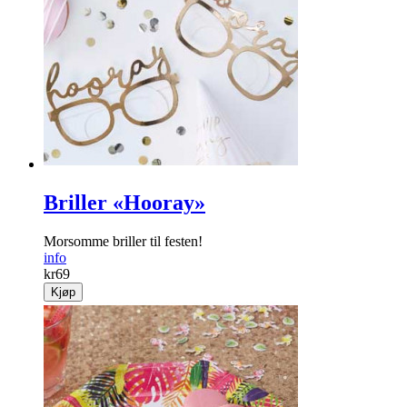
Briller «Hooray»
Morsomme briller til festen!
info
kr
69
Kjøp