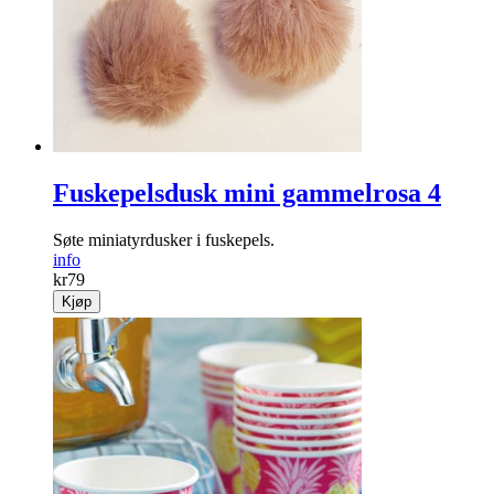
Fuskepelsdusk mini gammelrosa 4
Søte miniatyrdusker i fuskepels.
info
kr
79
Kjøp