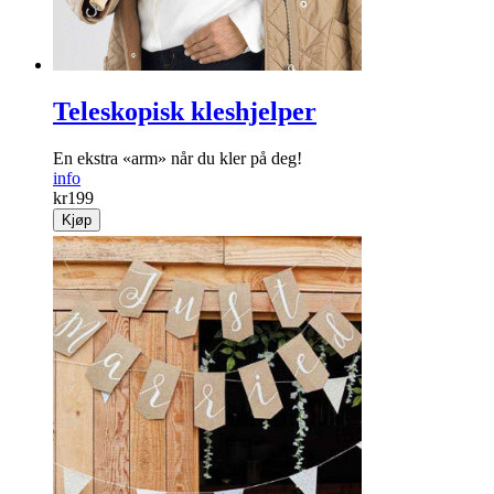
Teleskopisk kleshjelper
En ekstra «arm» når du kler på deg!
info
kr
199
Kjøp