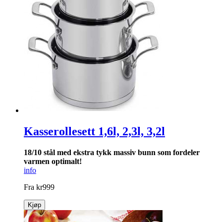
Kasserollesett 1,6l, 2,3l, 3,2l
18/10 stål med ekstra tykk massiv bunn som for­deler
varmen optimalt!
info
Fra
kr
999
Kjøp