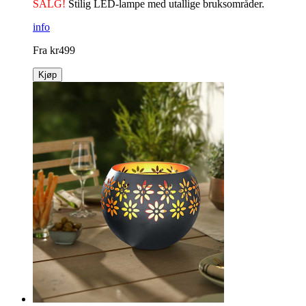
SALG!
Stilig LED-lampe med utallige bruksområder.
info
Fra
kr
499
Kjøp