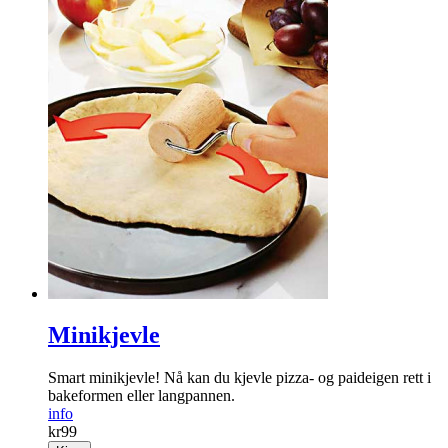
Minikjevle
Smart minikjevle! Nå kan du kjevle pizza- og paideigen rett i
bakeformen eller langpannen.
info
kr
99