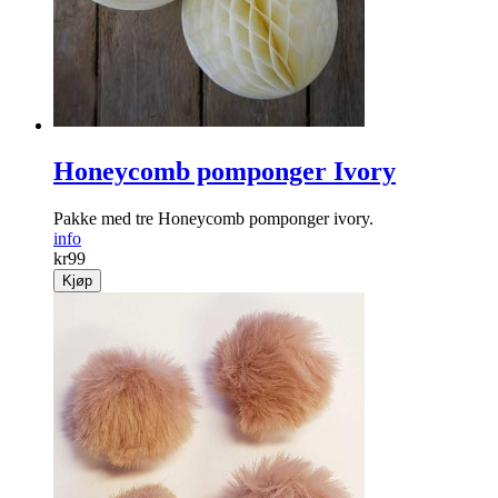
Honeycomb pomponger Ivory
Pakke med tre Honeycomb pomponger ivory.
info
kr
99
Kjøp