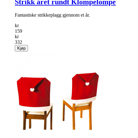
Strikk året rundt Klompelompe
Fantastiske strikkeplagg gjennom et år.
kr
159
kr
332
Kjøp