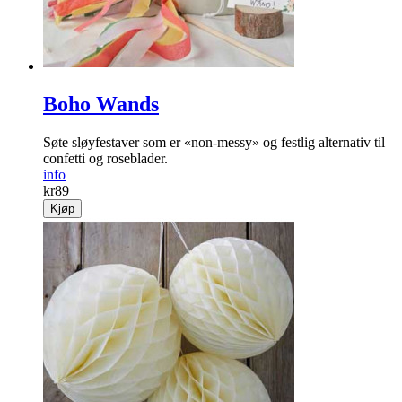
Boho Wands
Søte sløyfestaver som er «non-messy» og festlig alternativ til
confetti og roseblader.
info
kr
89
Kjøp