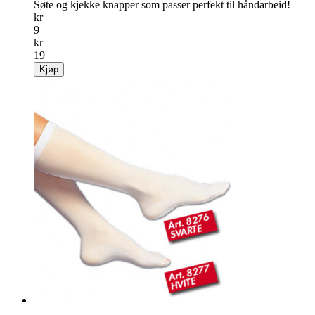
Søte og kjekke knapper som passer perfekt til håndarbeid!
kr
9
kr
19
Kjøp