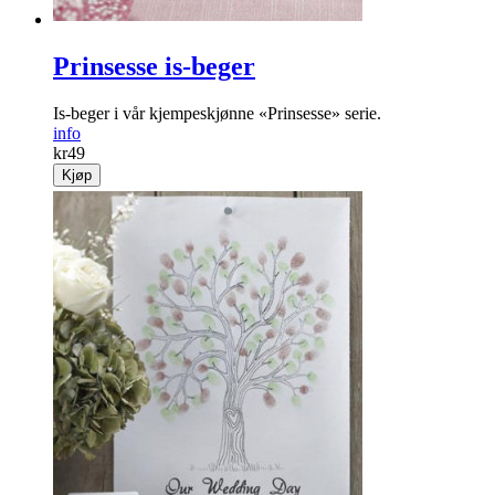
Prinsesse is-beger
Is-beger i vår kjempeskjønne «Prinsesse» serie.
info
kr
49
Kjøp