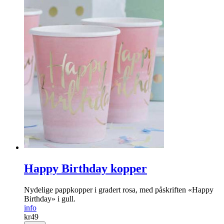
Happy Birthday kopper
Nydelige pappkopper i gradert rosa, med påskriften «Happy
Birthday» i gull.
info
kr
49