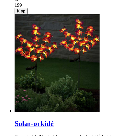
199
Kjøp
Solar-orkidé