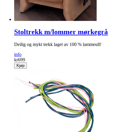
Stoltrekk m/lommer mørkegrå
Deilig og mykt trekk laget av 100 % lammeull!
info
kr
699
Kjøp