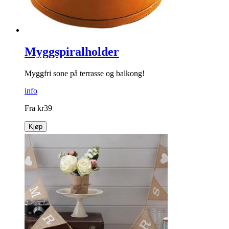
Myggspiralholder
Myggfri sone på terrasse og balkong!
info
Fra
kr
39
Kjøp