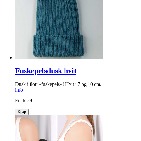
Fuskepelsdusk hvit
Dusk i flott «fuskepels»! Hvit i 7 og 10 cm.
info
Fra
kr
29
Kjøp