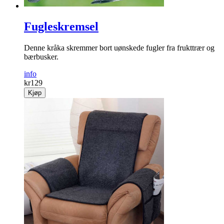
Fugleskremsel
Denne kråka skremmer bort uønskede fugler fra frukttrær og
bærbusker.
info
kr
129
Kjøp