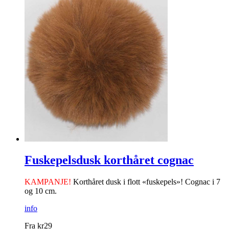
Fuskepelsdusk korthåret cognac
KAMPANJE!
Korthåret dusk i flott «fuskepels»! Cognac i 7
og 10 cm.
info
Fra
kr
29