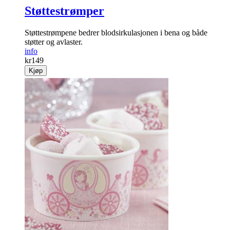
Støttestrømper
Støttestrømpene bedrer blodsirkulasjonen i bena og både
støtter og avlaster.
info
kr
149
Kjøp