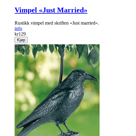
Vimpel «Just Married»
Rustikk vimpel med skriften «Just married».
info
kr
129
Kjøp