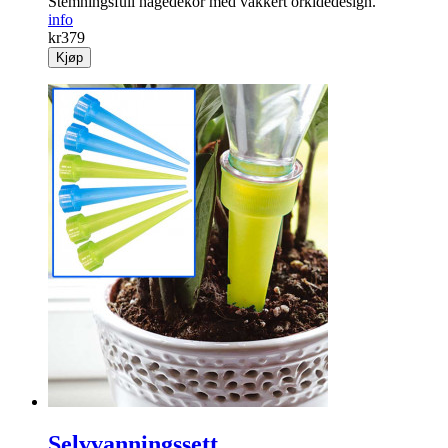
Stemningsfull hagedekor med vakkert orkidédesign.
info
kr
379
Kjøp
Selvvanningssett