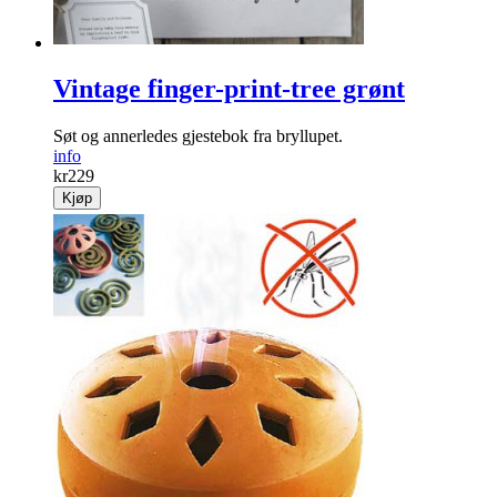
Vintage finger-print-tree grønt
Søt og annerledes gjestebok fra bryllupet.
info
kr
229
Kjøp