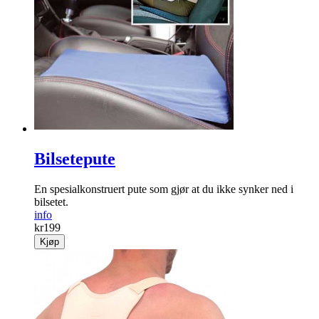
Bilsetepute
En spesialkonstruert pute som gjør at du ikke synker ned i
bilsetet.
info
kr
199
Kjøp