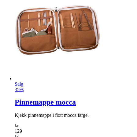
Salg
35%
Pinnemappe mocca
Kjekk pinnemappe i flott mocca farge.
kr
129
kr