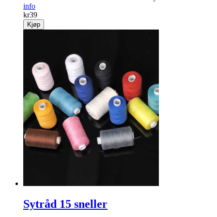
info
kr
39
Kjøp
Sytråd 15 sneller