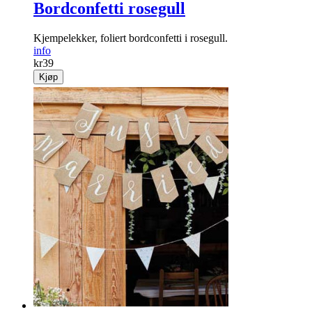
Bordconfetti rosegull
Kjempelekker, foliert bordconfetti i rosegull.
info
kr
39
Kjøp