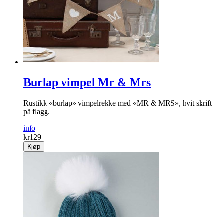
Burlap vimpel Mr & Mrs
Rustikk «burlap» vimpelrekke med «MR & MRS», hvit skrift
på flagg.
info
kr
129
Kjøp