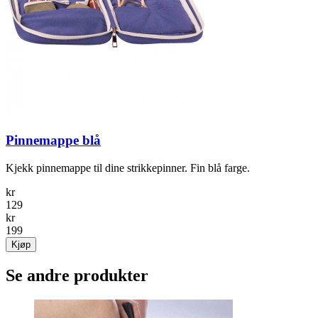
Pinnemappe blå
Kjekk pinnemappe til dine strikkepinner. Fin blå farge.
kr
129
kr
199
Kjøp
Se andre produkter