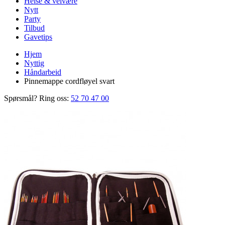
Helse & velvære
Nytt
Party
Tilbud
Gavetips
Hjem
Nyttig
Håndarbeid
Pinnemappe cordfløyel svart
Spørsmål? Ring oss:
52 70 47 00