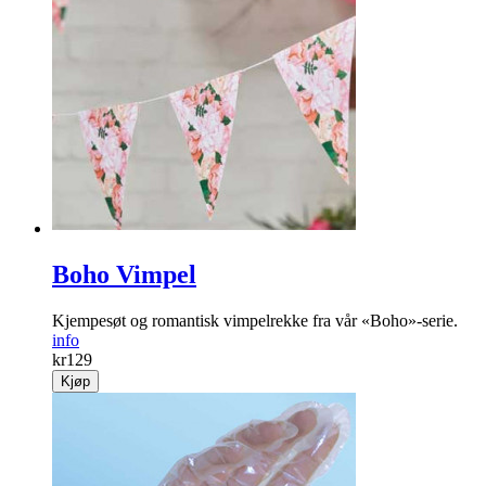
Boho Vimpel
Kjempesøt og romantisk vimpelrekke fra vår «Boho»-serie.
info
kr
129
Kjøp