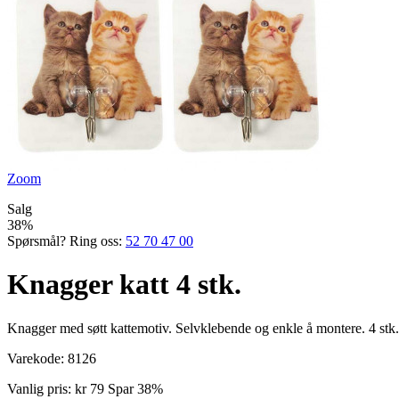
Zoom
Salg
38%
Spørsmål? Ring oss:
52 70 47 00
Knagger katt 4 stk.
Knagger med søtt kattemotiv. Selvkleb­ende og enkle å montere. 4 stk.
Varekode:
8126
Vanlig pris:
kr 79
Spar 38%