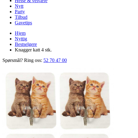
Helse & velvære
Nytt
Party
Tilbud
Gavetips
Hjem
Nyttig
Bestselgere
Knagger katt 4 stk.
Spørsmål? Ring oss:
52 70 47 00