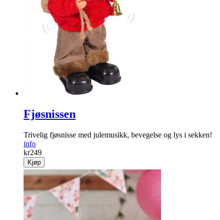
Fjøsnissen
Trivelig fjøsnisse med jule­musikk, bevegelse og lys i sekken!
info
kr
249
Kjøp