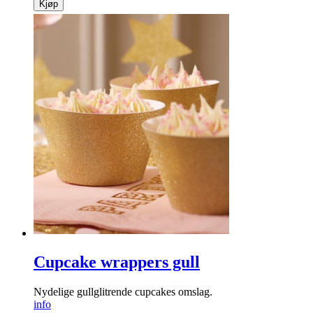
Kjøp
Cupcake wrappers gull
Nydelige gullglitrende cupcakes omslag.
info