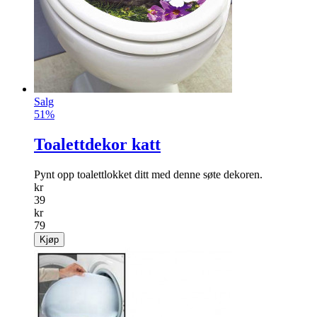
Salg
51%
Toalettdekor katt
Pynt opp toalettlokket ditt med denne søte dekoren.
kr
39
kr
79
Kjøp