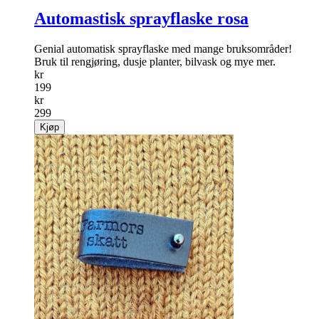
Automastisk sprayflaske rosa
Genial automatisk sprayflaske med mange bruksområder!
Bruk til rengjøring, dusje planter, bilvask og mye mer.
kr
199
kr
299
Kjøp