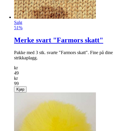
Salg
51%
Merke svart "Farmors skatt"
Pakke med 3 stk. svarte "Farmors skatt". Fine på dine
strikkaplagg.
kr
49
kr
99
Kjøp