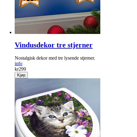
Vindusdekor tre stjerner
Nostalgisk dekor med tre lysende stjerner.
info
kr
299
Kjøp