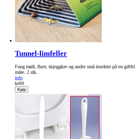
Tunnel-limfeller
Fang møll, fluer, skjeggkre og andre små insekter på en giftfri
måte. 2 stk.
info
kr
69
Kjøp