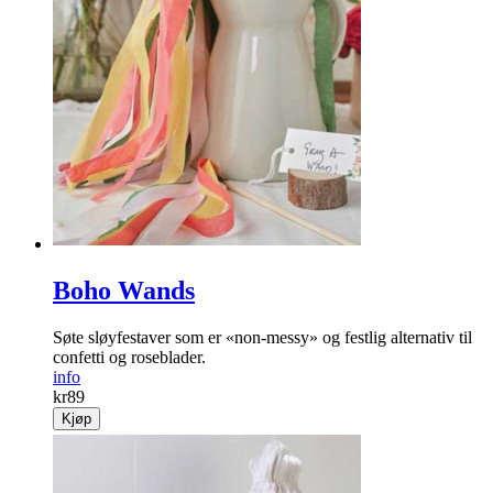
Boho Wands
Søte sløyfestaver som er «non-messy» og festlig alternativ til
confetti og roseblader.
info
kr
89
Kjøp