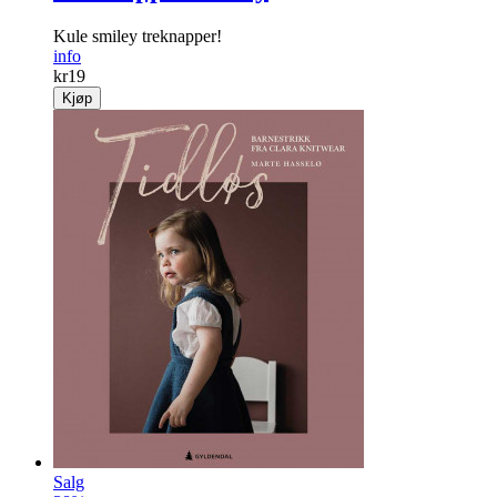
Kule smiley treknapper!
info
kr
19
Kjøp
Salg