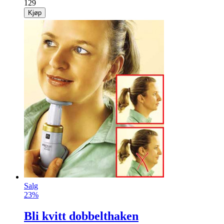
129
Kjøp
Salg
23%
Bli kvitt dobbelthaken