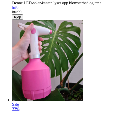
Denne LED-solar-kanten lyser opp blomster­bed og trær.
info
kr
499
Kjøp
Salg
33%