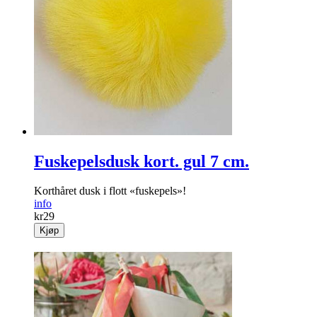
Fuskepelsdusk kort. gul 7 cm.
Korthåret dusk i flott «fuskepels»!
info
kr
29
Kjøp