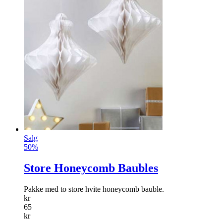
Salg
50%
Store Honeycomb Baubles
Pakke med to store hvite honeycomb bauble.
kr
65
kr