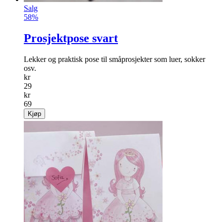
Salg
58%
Prosjektpose svart
Lekker og praktisk pose til småprosjekter som luer, sokker
osv.
kr
29
kr
69
Kjøp