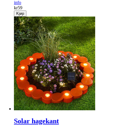
info
kr
59
Kjøp
Solar hagekant