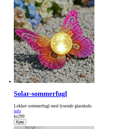
Solar-sommerfugl
Lekker sommer­fugl med lysende glasskule.
info
kr
299
Kjøp