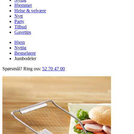
Hjemmet
Helse & velvære
Nytt
Party
Tilbud
Gavetips
Hjem
Nyttig
Bestselgere
Jumbodeler
Spørsmål? Ring oss:
52 70 47 00