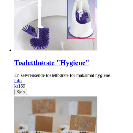
Toalettbørste "Hygiene"
En selvrensende toalettbørste for maksimal hygiene!
info
kr
169
Kjøp