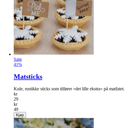
Salg
41%
Matsticks
Kule, rustikke sticks som tilfører «det lille ekstra» på matfatet.
kr
29
kr
49
Kjøp