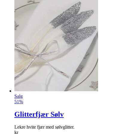
Salg
51%
Glitterfjær Sølv
Lekre hvite fjær med sølvglitter.
kr