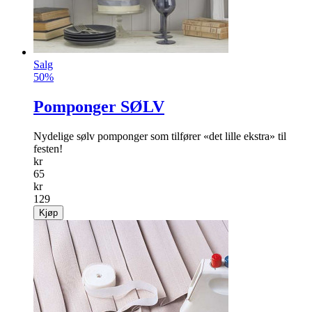
Salg
50%
Pomponger SØLV
Nydelige sølv pomponger som tilfører «det lille ekstra» til
festen!
kr
65
kr
129
Kjøp