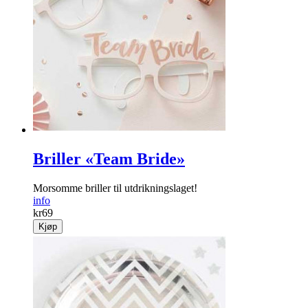
Briller «Team Bride»
Morsomme briller til utdrikningslaget!
info
kr
69
Kjøp