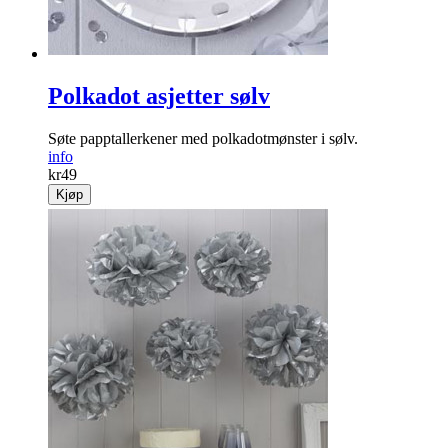
Polkadot asjetter sølv
Søte papptallerkener med polkadotmønster i sølv.
info
kr
49
Kjøp