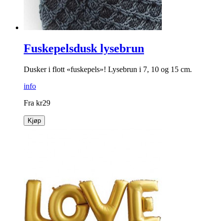
Fuskepelsdusk lysebrun
Dusker i flott «fuskepels»! Lysebrun i 7, 10 og 15 cm.
info
Fra
kr
29
Kjøp