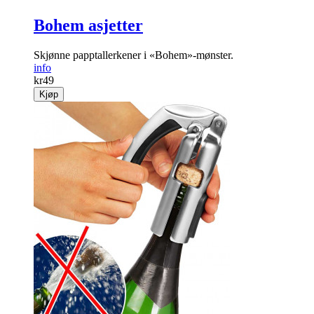
Bohem asjetter
Skjønne papptallerkener i «Bohem»-mønster.
info
kr
49
Kjøp