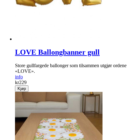
LOVE Ballongbanner gull
Store gullfargede ballonger som tilsammen utgjør ordene
«LOVE».
info
kr
229
Kjøp