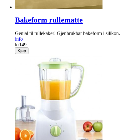
Bakeform rullematte
Genial til rullekaker! Gjenbrukbar bakeform i silikon.
info
kr
149
Kjøp