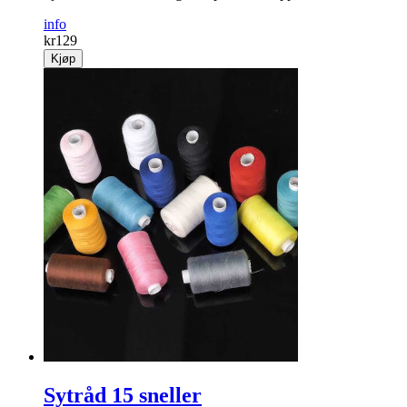
info
kr
129
Kjøp
Sytråd 15 sneller