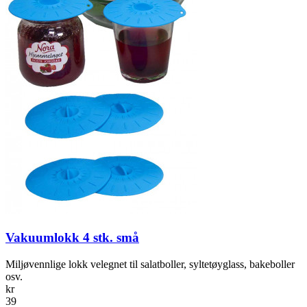
Vakuumlokk 4 stk. små
Miljøvennlige lokk velegnet til salat­boller, sylte­tøyglass, bakeboller
osv.
kr
39