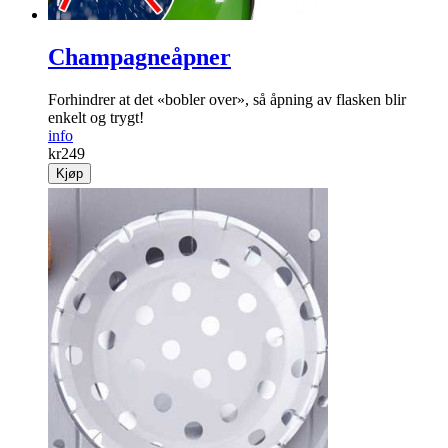
Champagneåpner
Forhindrer at det «bobler over», så åpning av flasken blir
enkelt og trygt!
info
kr
249
Kjøp