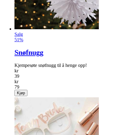
Salg
51%
Snøfnugg
Kjempesøte snøfnugg til å henge opp!
kr
39
kr
79
Kjøp