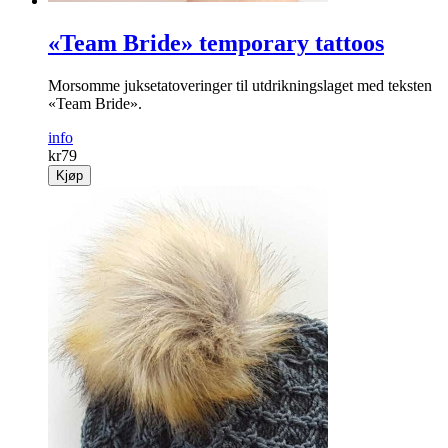
«Team Bride» temporary tattoos
Morsomme juksetatoveringer til utdrikningslaget med teksten
«Team Bride».
info
kr
79
Kjøp