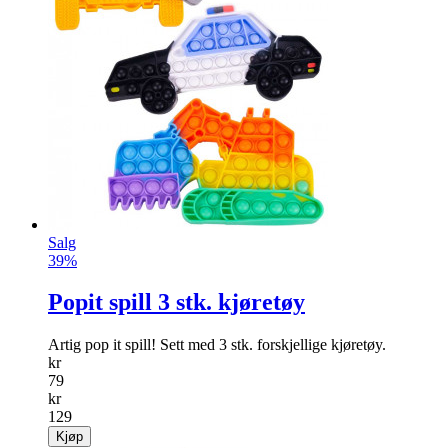
Salg
39%
Popit spill 3 stk. kjøretøy
Artig pop it spill! Sett med 3 stk. forskjellige kjøretøy.
kr
79
kr
129
Kjøp