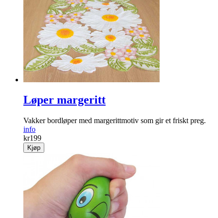
Løper margeritt
Vakker bord­løper med margeritt­motiv som gir et friskt preg.
info
kr
199
Kjøp