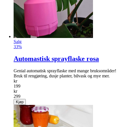
Salg
33%
Automastisk sprayflaske rosa
Genial automatisk sprayflaske med mange bruksområder!
Bruk til rengjøring, dusje planter, bilvask og mye mer.
kr
199
kr
299
Kjøp