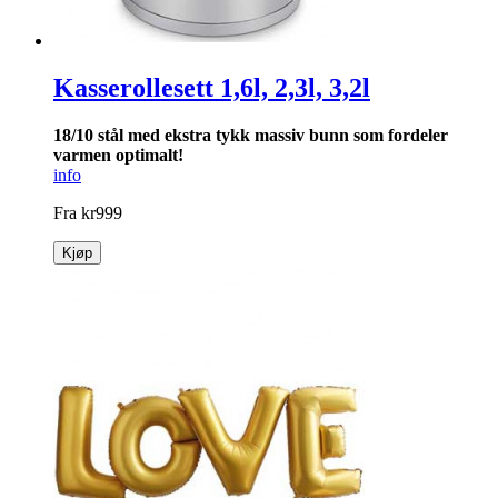
Kasserollesett 1,6l, 2,3l, 3,2l
18/10 stål med ekstra tykk massiv bunn som for­deler
varmen optimalt!
info
Fra
kr
999
Kjøp