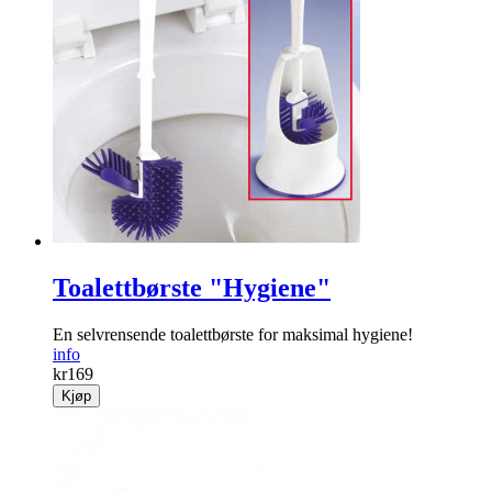
Toalettbørste "Hygiene"
En selvrensende toalettbørste for maksimal hygiene!
info
kr
169
Kjøp