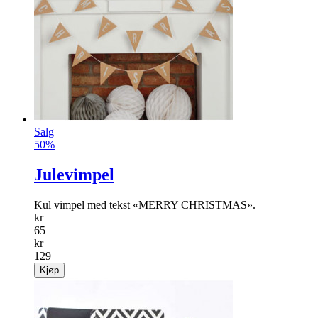
Salg
50%
Julevimpel
Kul vimpel med tekst «MERRY CHRISTMAS».
kr
65
kr
129
Kjøp