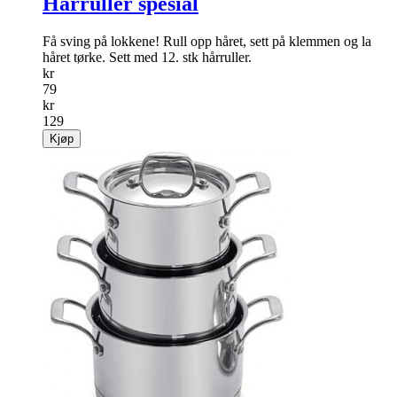
Hårruller spesial
Få sving på lokkene! Rull opp håret, sett på klemmen og la
håret tørke. Sett med 12. stk hårruller.
kr
79
kr
129
Kjøp