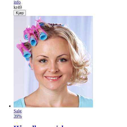
info
kr
49
Kjøp
Salg
39%