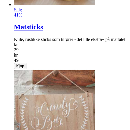
Salg
41%
Matsticks
Kule, rustikke sticks som tilfører «det lille ekstra» på matfatet.
kr
29
kr
49
Kjøp