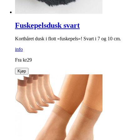
Fuskepelsdusk svart
Korthåret dusk i flott «fuskepels»! Svart i 7 og 10 cm.
info
Fra
kr
29
Kjøp