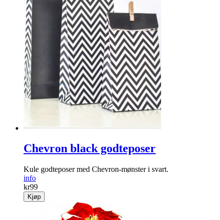
Chevron black godteposer
Kule godteposer med Chevron-mønster i svart.
info
kr
99
Kjøp