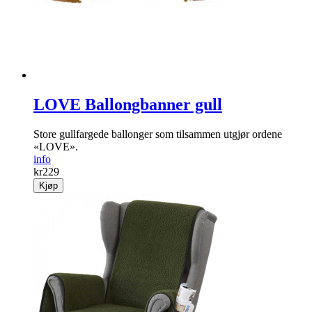
LOVE Ballongbanner gull
Store gullfargede ballonger som tilsammen utgjør ordene
«LOVE».
info
kr
229
Kjøp