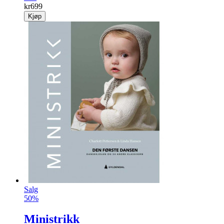
kr
699
Kjøp
Salg
50%
Ministrikk