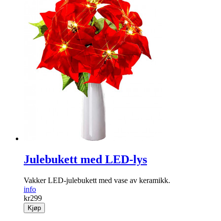
Julebukett med LED-lys
Vakker LED-jule­bukett med vase av keramikk.
info
kr
299
Kjøp