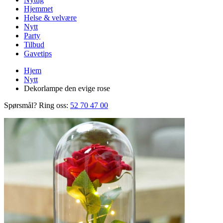
Hjemmet
Helse & velvære
Nytt
Party
Tilbud
Gavetips
Hjem
Nytt
Dekorlampe den evige rose
Spørsmål? Ring oss:
52 70 47 00