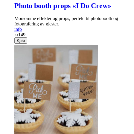
Photo booth props «I Do Crew»
Morsomme effekter og props, perfekt til photobooth og
fotografering av gjester.
info
kr
149
Kjøp