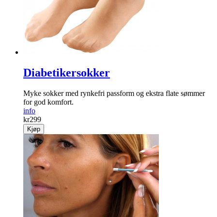
Diabetikersokker
Myke sokker med rynke­fri passform og ekstra flate sømmer
for god komfort.
info
kr
299
Kjøp