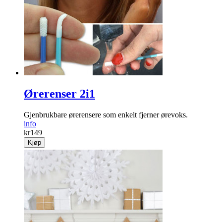
Ørerenser 2i1
Gjenbrukbare ørerensere som enkelt fjerner ørevoks.
info
kr
149
Kjøp