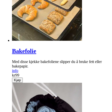
Bakefolie
Med disse kjekke bake­foliene slipper du å bruke fett eller
bakepapir.
info
kr
99
Kjøp