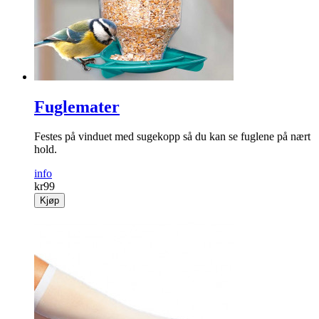
Fuglemater
Festes på vinduet med sugekopp så du kan se fuglene på nært
hold.
info
kr
99
Kjøp