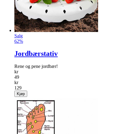
Salg
62%
Jordbærstativ
Rene og pene jordbær!
kr
49
kr
129
Kjøp