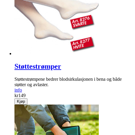
Støttestrømper
Støttestrømpene bedrer blodsirkulasjonen i bena og både
støtter og avlaster.
info
kr
149
Kjøp