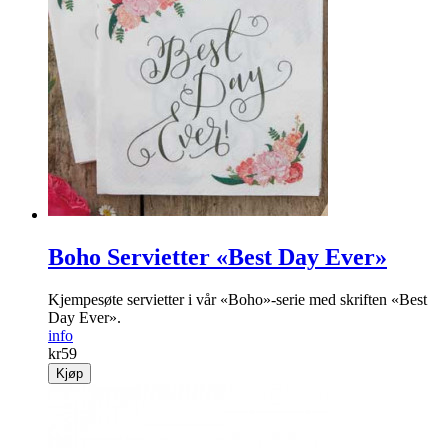
Boho Servietter «Best Day Ever»
Kjempesøte servietter i vår «Boho»-serie med skriften «Best
Day Ever».
info
kr
59
Kjøp