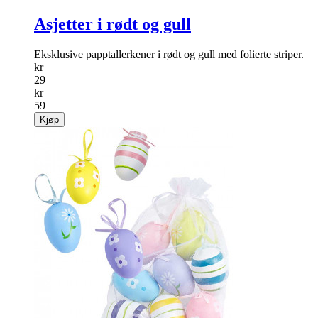
Asjetter i rødt og gull
Eksklusive papptallerkener i rødt og gull med folierte striper.
kr
29
kr
59
Kjøp