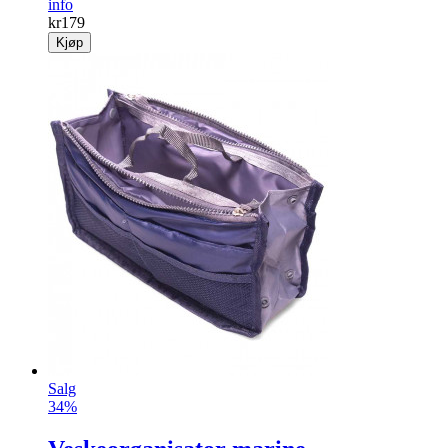
info
kr
179
Kjøp
Salg
34%