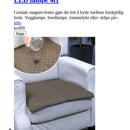
LED lampe 4i1
Geniale magnet-fester gjør det lett å bytte mellom forskjellig
bruk. Vegglampe, bordlampe, lommelykt eller «klips på».
info
kr
499
Kjøp