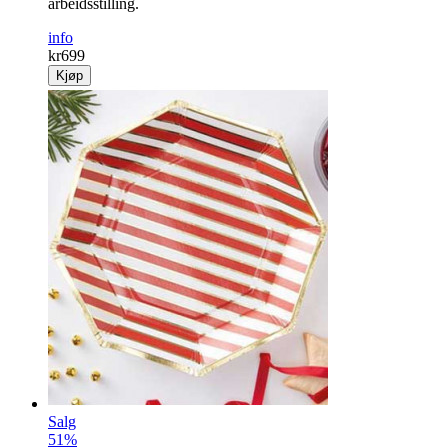
arbeidsstilling.
info
kr
699
Kjøp
Salg
51%