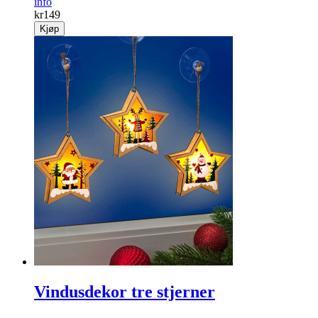
info
kr
149
Kjøp
Vindusdekor tre stjerner