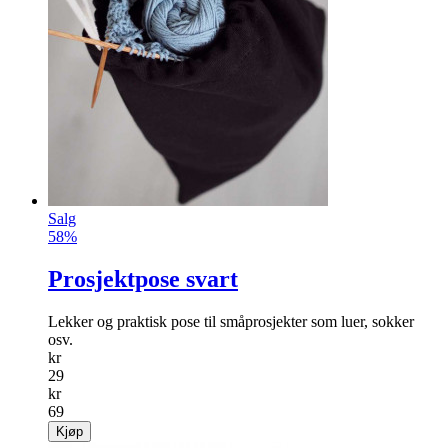
Salg
58%
Prosjektpose svart
Lekker og praktisk pose til småprosjekter som luer, sokker
osv.
kr
29
kr
69
Kjøp