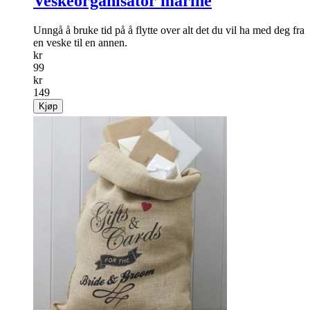
Veskeorganisator marine
Unngå å bruke tid på å flytte over alt det du vil ha med deg fra
en veske til en annen.
kr
99
kr
149
Kjøp