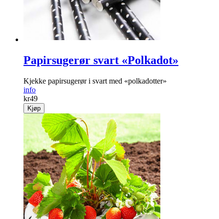
Papirsugerør svart «Polkadot»
Kjekke papirsugerør i svart med «polkadotter»
info
kr
49
Kjøp