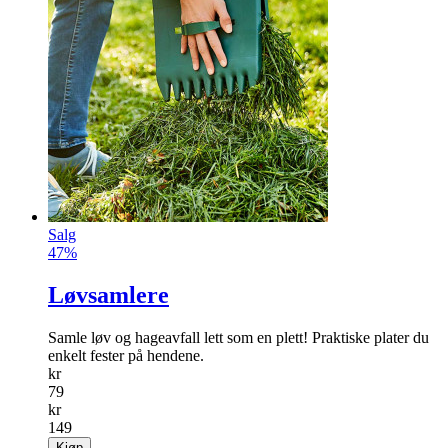
Salg
47%
Løvsamlere
Samle løv og hageavfall lett som en plett! Praktiske plater du
enkelt fester på hendene.
kr
79
kr
149
Kjøp