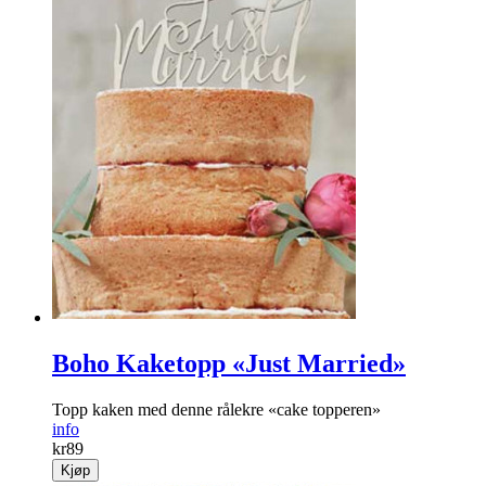
Boho Kaketopp «Just Married»
Topp kaken med denne rålekre «cake topperen»
info
kr
89
Kjøp