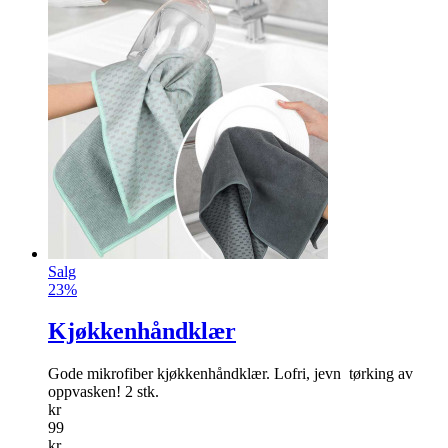
Salg
23%
Kjøkkenhåndklær
Gode mikrofiber kjøkkenhåndklær. Lofri, jevn ­ tørking av
oppvasken! 2 stk.
kr
99
kr