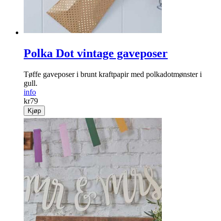
Polka Dot vintage gaveposer
Tøffe gaveposer i brunt kraftpapir med polkadotmønster i
gull.
info
kr
79
Kjøp