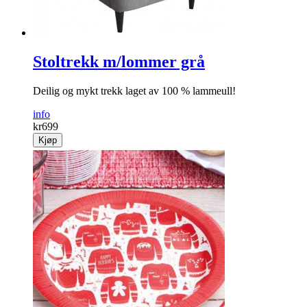
Stoltrekk m/lommer grå
Deilig og mykt trekk laget av 100 % lammeull!
info
kr
699
Kjøp