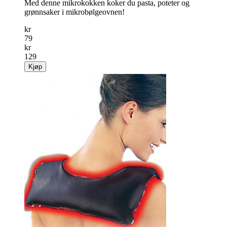
Med denne mikro­kokken koker du pasta, poteter og
grønnsaker i mikrobølgeovnen!
kr
79
kr
129
Kjøp