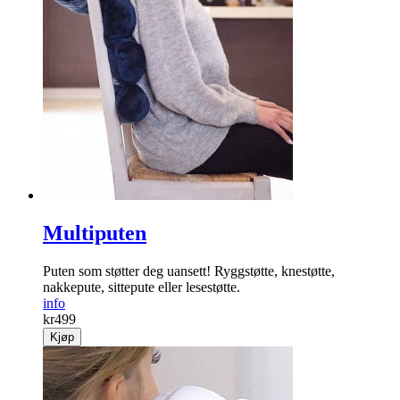
Multiputen
Puten som støtter deg uansett! Ryggstøtte, knestøtte,
nakkepute, sittepute eller lesestøtte.
info
kr
499
Kjøp