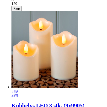
129
Kjøp
Salg
38%
Kubbelys LED 3 stk. (9x9905)