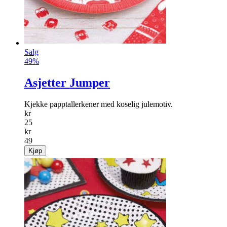
Salg
49%
Asjetter Jumper
Kjekke papptallerkener med koselig julemotiv.
kr
25
kr
49
Kjøp