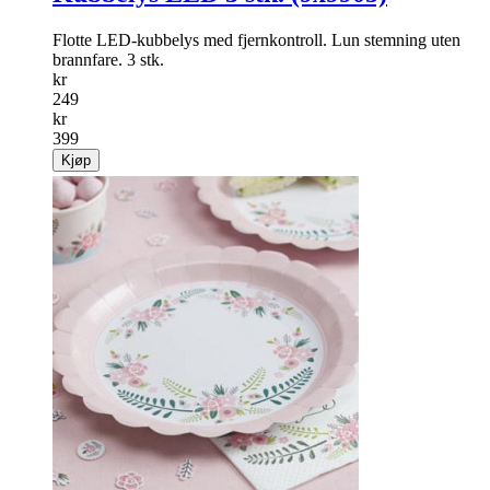
Flotte LED-kubbelys med fjernkontroll. Lun stemning uten
brannfare. 3 stk.
kr
249
kr
399
Kjøp