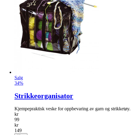
Salg
34%
Strikkeorganisator
Kjempepraktisk veske for oppbevaring av garn og strikketøy.
kr
99
kr
149