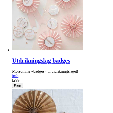
Utdrikningslag badges
Morsomme «badges» til utdrikningslaget!
info
kr
99
Kjøp