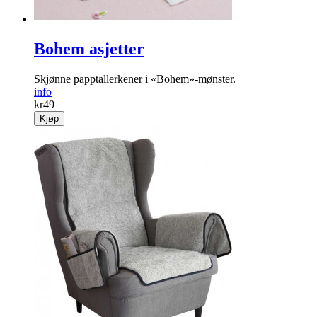
Bohem asjetter
Skjønne papptallerkener i «Bohem»-mønster.
info
kr
49
Kjøp