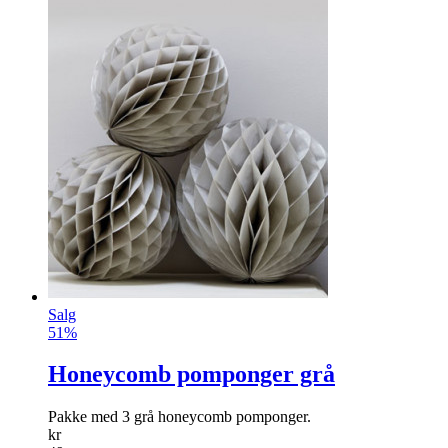
Salg
51%
Honeycomb pomponger grå
Pakke med 3 grå honeycomb pomponger.
kr