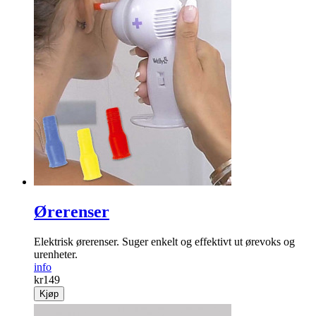
Ørerenser
Elektrisk ørerenser. Suger enkelt og effektivt ut ørevoks og
urenheter.
info
kr
149
Kjøp