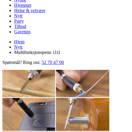
Hjemmet
Helse & velvære
Nytt
Party
Tilbud
Gavetips
Hjem
Nytt
Multifunksjonspenn 11i1
Spørsmål? Ring oss:
52 70 47 00