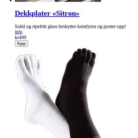
Dekkplater «Sitron»
Solid og ripefritt glass beskytter komfyren og pynter opp!
info
kr
499
Kjøp