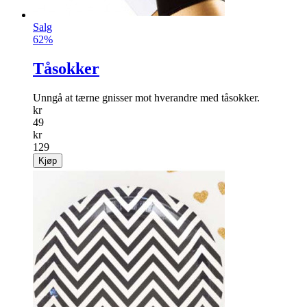
Salg
62%
Tåsokker
Unngå at tærne gnisser mot hverandre med tåsokker.
kr
49
kr
129
Kjøp