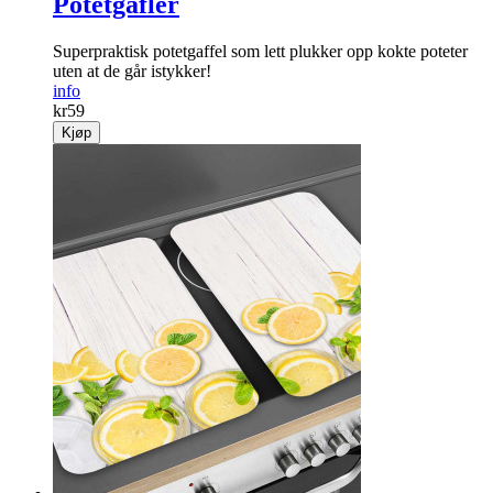
Potetgafler
Superpraktisk potetgaffel som lett plukker opp kokte poteter
uten at de går istykker!
info
kr
59
Kjøp