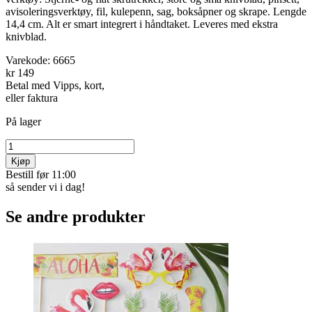
avisoleringsverktøy, fil, kulepenn, sag, boks­åpner og skrape. Lengde
14,4 cm. Alt er smart integrert i håndtaket. Leveres med ekstra
knivblad.
Varekode:
6665
kr 149
Betal med Vipps, kort,
eller faktura
På lager
Kjøp
Bestill før 11:00
så sender vi i dag!
Se andre produkter