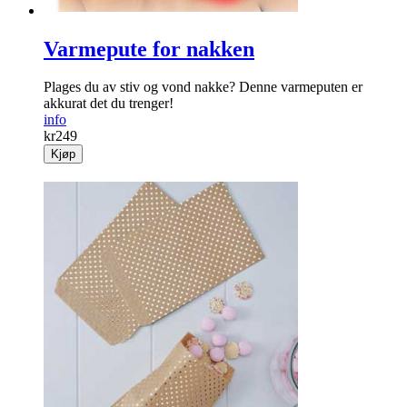
Varmepute for nakken
Plages du av stiv og vond nakke? Denne varmeputen er
akkurat det du trenger!
info
kr
249
Kjøp