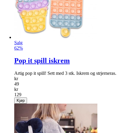
Salg
62%
Pop it spill iskrem
Artig pop it spill! Sett med 3 stk. Iskrem og strjerneras.
kr
49
kr
129
Kjøp