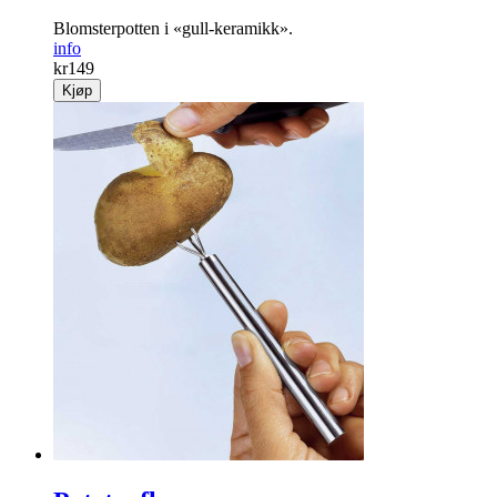
Blomster­potten i «gull-keramikk».
info
kr
149
Kjøp