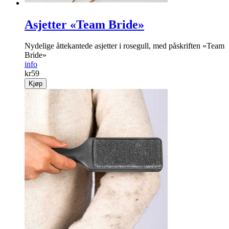
Asjetter «Team Bride»
Nydelige åttekantede asjetter i rosegull, med påskriften «Team
Bride»
info
kr
59
Kjøp