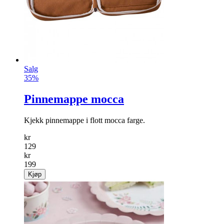
Salg
35%
Pinnemappe mocca
Kjekk pinnemappe i flott mocca farge.
kr
129
kr
199
Kjøp