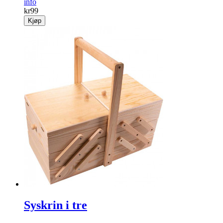
info
kr
99
Kjøp
Syskrin i tre