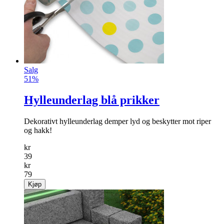
Salg
51%
Hylleunderlag blå prikker
Dekorativt hylleunderlag demper lyd og beskytter mot riper
og hakk!
kr
39
kr
79
Kjøp