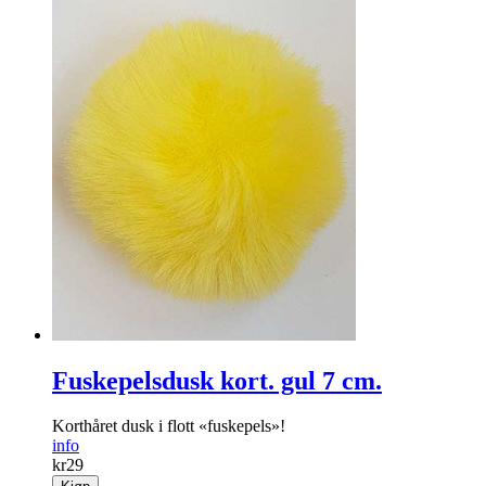
Fuskepelsdusk kort. gul 7 cm.
Korthåret dusk i flott «fuskepels»!
info
kr
29