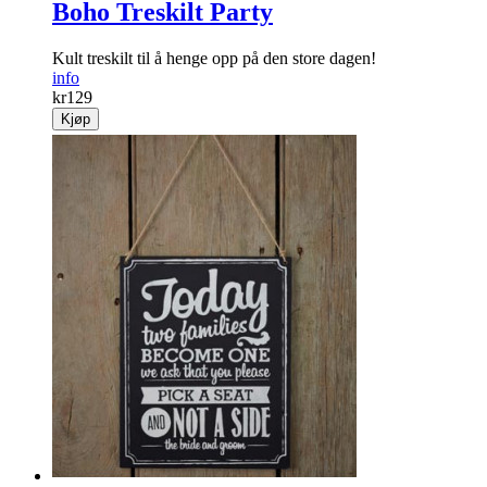
Boho Treskilt Party
Kult treskilt til å henge opp på den store dagen!
info
kr
129
Kjøp