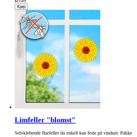
kr
149
Kjøp
Limfeller "blomst"
Selv­klebende flue­feller du enkelt kan feste på vinduet. Pakke