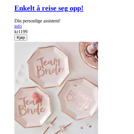
Enkelt å reise seg opp!
Din personlige assistent!
info
kr
1199
Kjøp