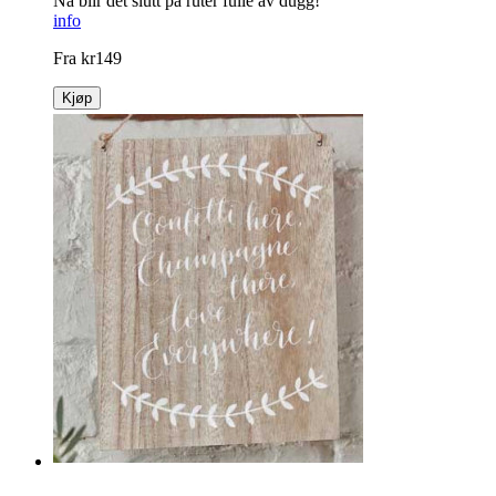
Nå blir det slutt på ruter fulle av dugg!
info
Fra
kr
149
Kjøp