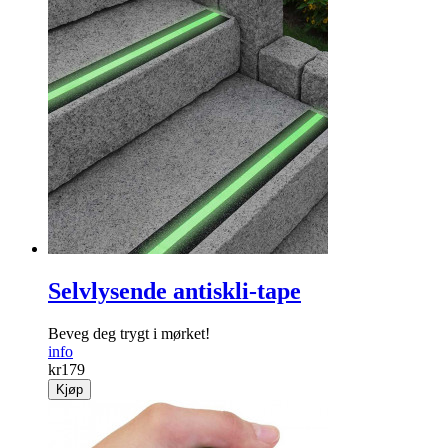
Selvlysende antiskli-tape
Beveg deg trygt i mørket!
info
kr
179
Kjøp