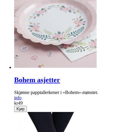
Bohem asjetter
Skjønne papptallerkener i «Bohem»-mønster.
info
kr
49
Kjøp