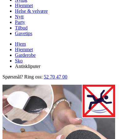
Hjemmet
Helse & velvære
Nytt
Party
Tilbud
Gavetips
Hjem
Hjemmet
Garderobe
Sko
Antiskliputer
Spørsmål? Ring oss:
52 70 47 00