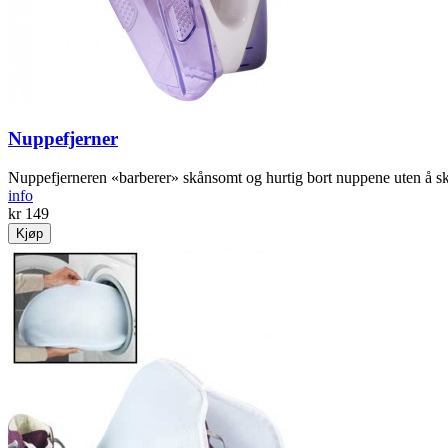
Nuppefjerner
Nuppefjerneren «barberer» skånsomt og hurtig bort nuppene uten å sk
info
kr 149
Kjøp