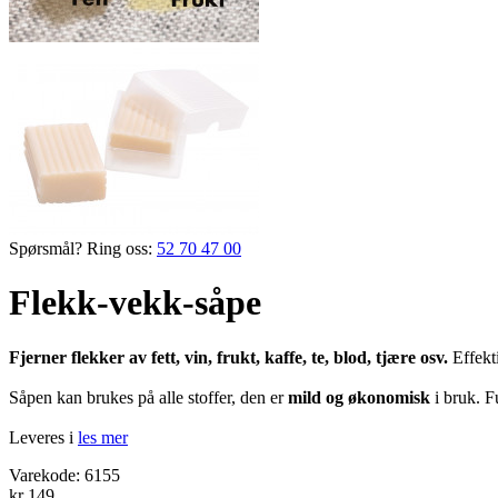
Spørsmål? Ring oss:
52 70 47 00
Flekk-vekk-såpe
Fjerner flekker av fett, vin, frukt, kaffe, te, blod, tjære osv.
Effekti
Såpen kan brukes på alle stoffer, den er
mild og økonomisk
i bruk. F
Leveres i
les mer
Varekode:
6155
kr 149