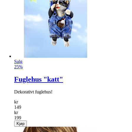
Salg
25%
Fuglehus "katt"
Dekorativt fuglehus!
kr
149
kr
199
Kjøp