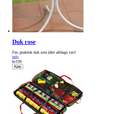
Duk rose
Fin, praktisk duk som tåler allslags vær!
info
kr
199
Kjøp