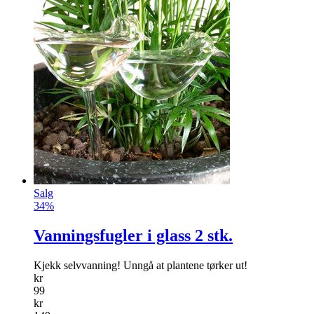
Salg
34%
Vanningsfugler i glass 2 stk.
Kjekk selvvanning! Unngå at plantene tørker ut!
kr
99
kr