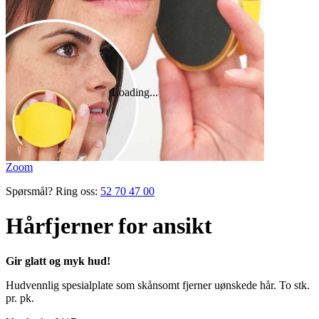
Zoom
Spørsmål? Ring oss:
52 70 47 00
Hårfjerner for ansikt
Gir glatt og myk hud!
Hud­vennlig spesial­plate som skånsomt fjerner uønskede hår. To stk.
pr. pk.