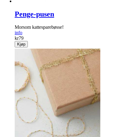
Penge-pusen
Morsom kattesparebøsse!
info
kr
79
Kjøp