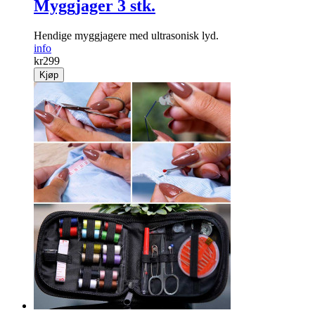
Myggjager 3 stk.
Hendige mygg­jagere med ultrasonisk lyd.
info
kr
299
Kjøp