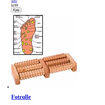
info
kr
99
Kjøp
Fotrulle