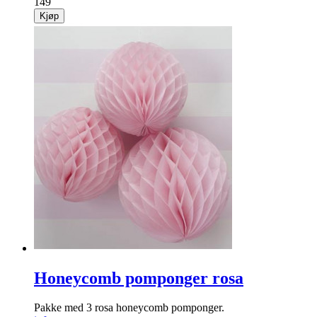
149
Kjøp
Honeycomb pomponger rosa
Pakke med 3 rosa honeycomb pomponger.