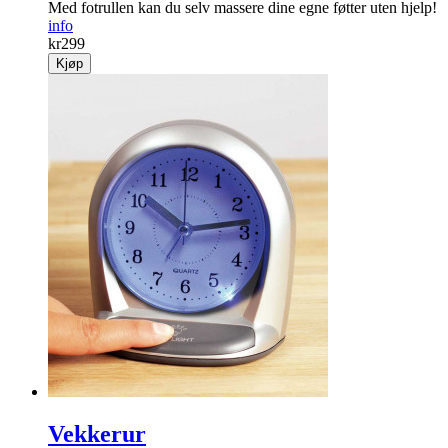
Med fotrullen kan du selv massere dine egne føtter uten hjelp!
info
kr
299
Kjøp
Vekkerur