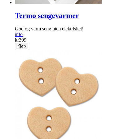
Termo sengevarmer
God og varm seng uten elektrisitet!
info
kr
399
Kjøp