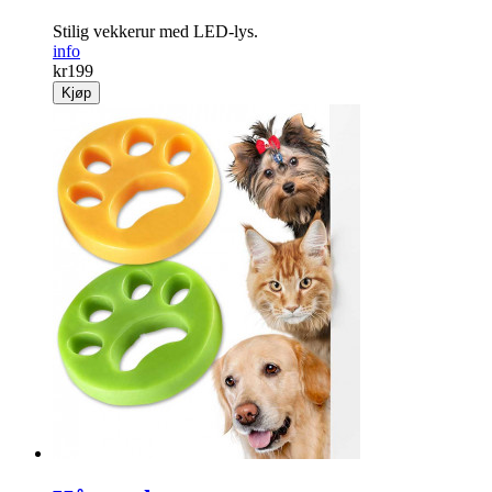
Stilig vekkerur med LED-lys.
info
kr
199
Kjøp