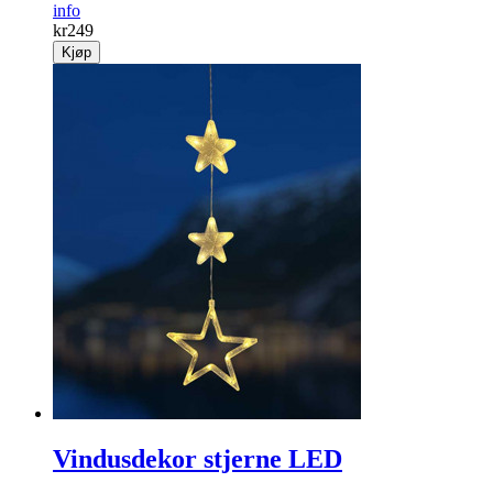
info
kr
249
Kjøp
Vindusdekor stjerne LED