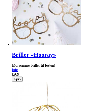
Briller «Hooray»
Morsomme briller til festen!
info
kr
69
Kjøp