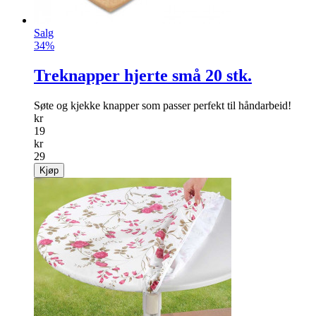
Salg
34%
Treknapper hjerte små 20 stk.
Søte og kjekke knapper som passer perfekt til håndarbeid!
kr
19
kr
29
Kjøp