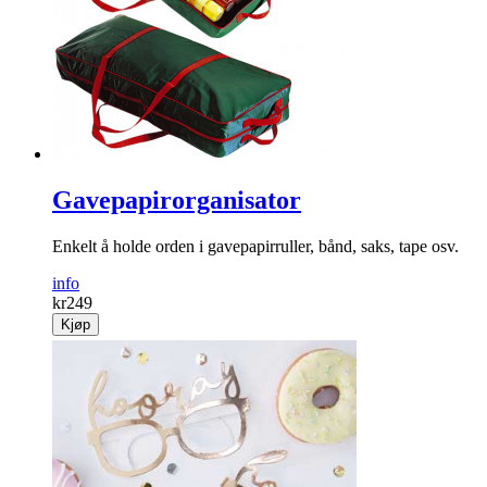
Gavepapirorganisator
Enkelt å holde orden i gavepapirruller, bånd, saks, tape osv.
info
kr
249
Kjøp