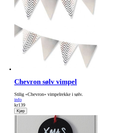
Chevron sølv vimpel
Stilig «Chevron» vimpelrekke i sølv.
info
kr
139
Kjøp