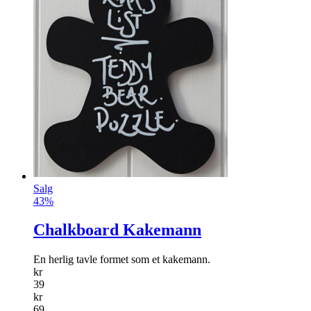
Salg
43%
Chalkboard Kakemann
En herlig tavle formet som et kakemann.
kr
39
kr
69