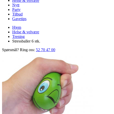
Helse & velvære
Nytt
Party
Tilbud
Gavetips
Hjem
Helse & velvære
Trening
Stressballer 6 stk.
Spørsmål? Ring oss:
52 70 47 00