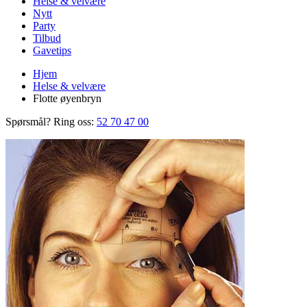
Helse & velvære
Nytt
Party
Tilbud
Gavetips
Hjem
Helse & velvære
Flotte øyenbryn
Spørsmål? Ring oss:
52 70 47 00