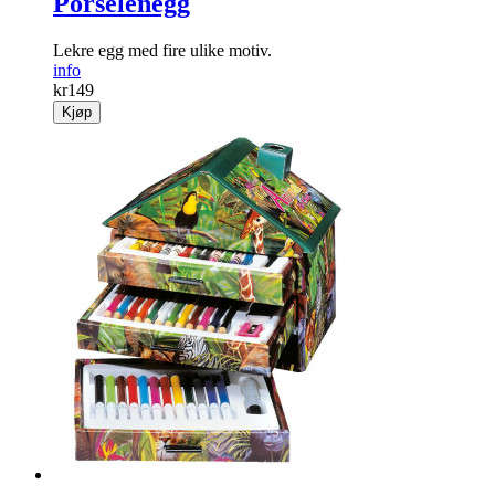
Porselenegg
Lekre egg med fire ulike motiv.
info
kr
149
Kjøp