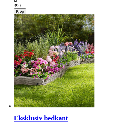
kr
399
Kjøp
Eksklusiv bedkant