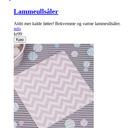
Lammeullsåler
Aldri mer kalde føtter! Bekvemme og varme lammeullsåler.
info
kr
99
Kjøp