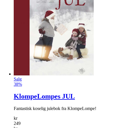
Salg
38%
KlompeLompes JUL
Fantastisk koselig julebok fra Klompe­Lompe!
kr
249