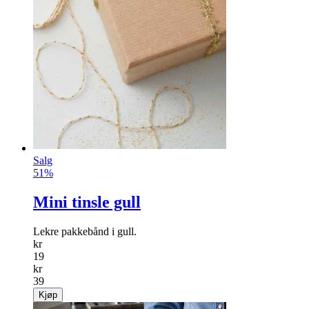
Salg
51%
Mini tinsle gull
Lekre pakkebånd i gull.
kr
19
kr
39
Kjøp