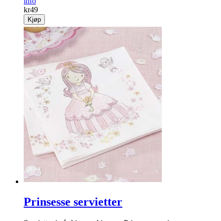
info
kr
49
Kjøp
Prinsesse servietter