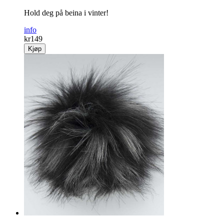
Hold deg på beina i vinter!
info
kr
149
Kjøp