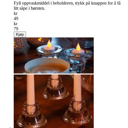
Fyll oppvaskmiddel i beholderen, trykk på knappen for å få
litt såpe i børsten.
kr
49
kr
79
Kjøp