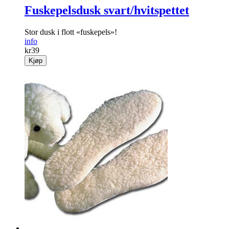
Fuskepelsdusk svart/hvitspettet
Stor dusk i flott «fuskepels»!
info
kr
39
Kjøp