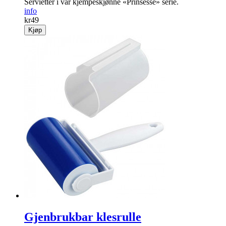
Servietter i vår kjempeskjønne «Prinsesse» serie.
info
kr
49
Kjøp
Gjenbrukbar klesrulle