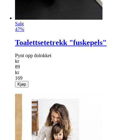
Salg
47%
Toalettsetetrekk "fuskepels"
Pynt opp dolokket
kr
89
kr
169
Kjøp