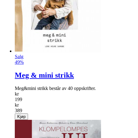
Salg
49%
Meg & mini strikk
Meg&mini strikk består av 40 oppskrifter.
kr
199
kr
389
Kjøp