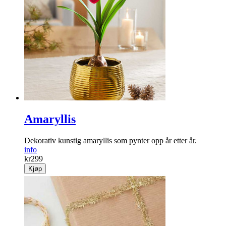
Amaryllis
Dekorativ kunstig amaryllis som pynter opp år etter år.
info
kr
299
Kjøp