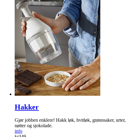
Hakker
Gjør jobben enklere! Hakk løk, hvitløk, grønnsaker, urter,
nøtter og sjokolade.
info
kr
349