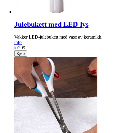
Julebukett med LED-lys
Vakker LED-jule­bukett med vase av keramikk.
info
kr
299
Kjøp