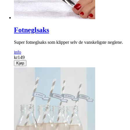
Fotneglsaks
Super fotneglsaks som klipper selv de vanskeligste neglene.
info
kr
149
Kjøp