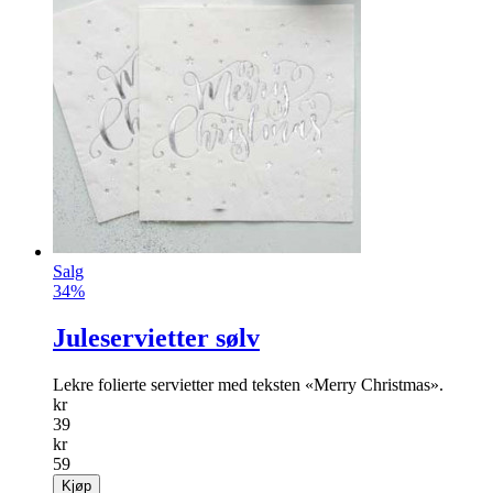
Salg
34%
Juleservietter sølv
Lekre folierte servietter med teksten «Merry Christ­mas».
kr
39
kr
59
Kjøp