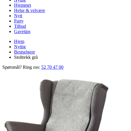
Hjemmet
Helse & velvære
Nytt
Party
Tilbud
Gavetips
Hjem
Nyttig
Bestselgere
Stoltrekk grå
Spørsmål? Ring oss:
52 70 47 00