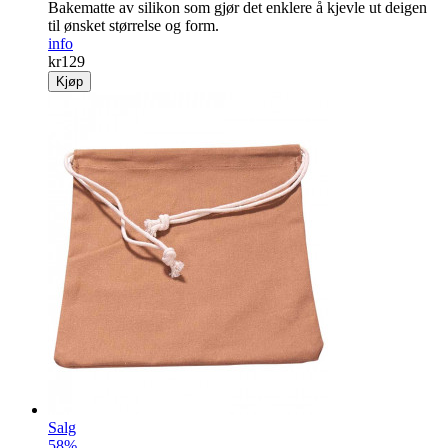
Bakematte av silikon som gjør det enklere å kjevle ut deigen
til ønsket størrelse og form.
info
kr
129
Kjøp
Salg
58%