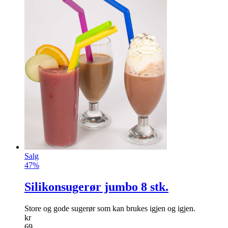
Salg
47%
Silikonsugerør jumbo 8 stk.
Store og gode sugerør som kan brukes igjen og igjen.
kr
69