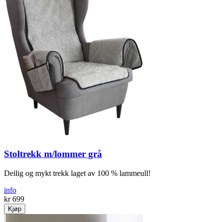
Stoltrekk m/lommer grå
Deilig og mykt trekk laget av 100 % lammeull!
info
kr 699
Kjøp