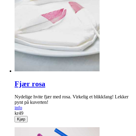
Fjær rosa
Nydelige hvite fjær med rosa. Virkelig et blikkfang! Lekker
pynt på kuverten!
info
kr
49
Kjøp