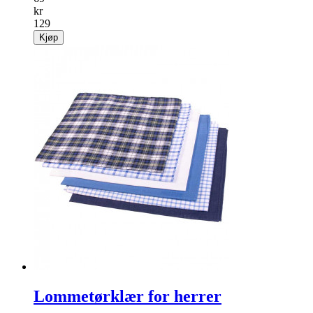
kr
129
Kjøp
Lommetørklær for herrer