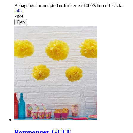
Behagelige lommetørklær for herre i 100 % bomull. 6 stk.
info
kr
99
Kjøp
Pomponger GULE