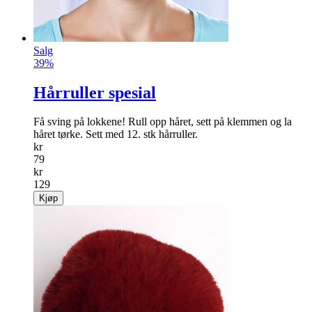
Salg
39%
Hårruller spesial
Få sving på lokkene! Rull opp håret, sett på klemmen og la
håret tørke. Sett med 12. stk hårruller.
kr
79
kr
129
Kjøp