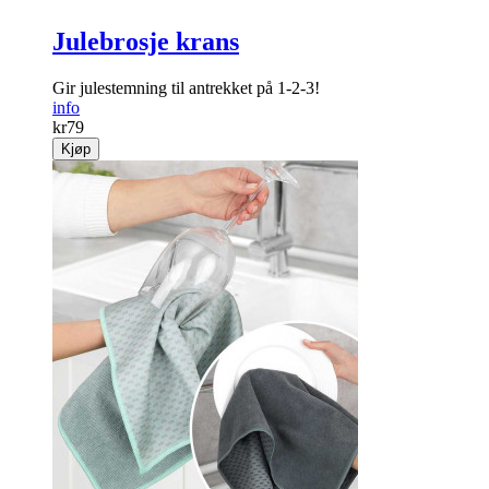
Julebrosje krans
Gir julestemning til antrekket på 1-2-3!
info
kr
79
Kjøp