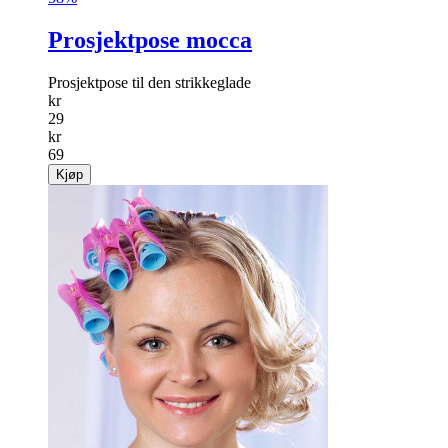
Prosjektpose mocca
Prosjektpose til den strikkeglade
kr
29
kr
69
Kjøp