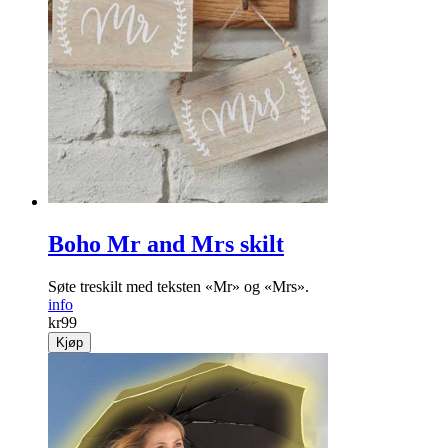
Boho Mr and Mrs skilt
Søte treskilt med teksten «Mr» og «Mrs».
info
kr
99
Kjøp