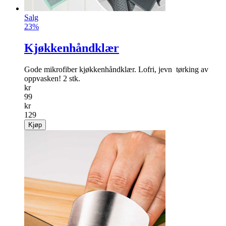
Salg
23%
Kjøkkenhåndklær
Gode mikrofiber kjøkkenhåndklær. Lofri, jevn ­ tørking av
oppvasken! 2 stk.
kr
99
kr
129
Kjøp