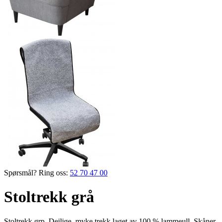
Spørsmål? Ring oss:
52 70 47 00
Stoltrekk grå
Stoltrekk grp. Deilige, myke trekk laget av 100 % lammeull. Skåner