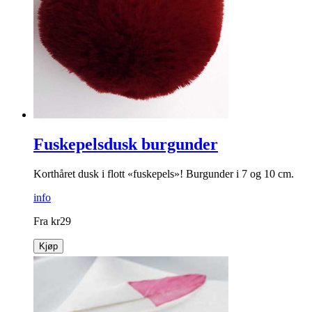
Fuskepelsdusk burgunder
Korthåret dusk i flott «fuskepels»! Burgunder i 7 og 10 cm.
info
Fra
kr
29
Kjøp