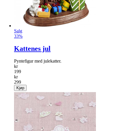
Salg
33%
Kattenes jul
Pyntefigur med julekatter.
kr
199
kr
299
Kjøp