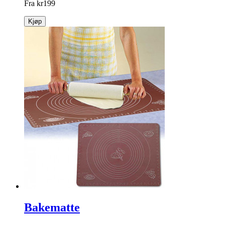
Fra
kr
199
Kjøp
Bakematte