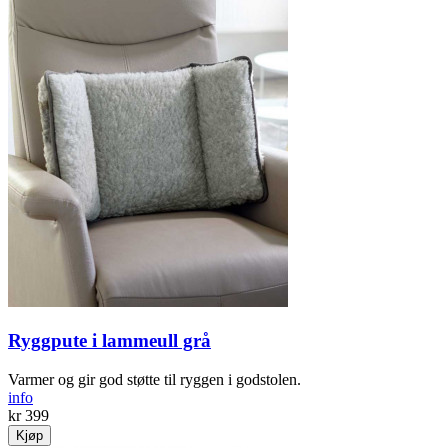
Ryggpute i lammeull grå
Varmer og gir god støtte til ryggen i godstolen.
info
kr 399
Kjøp