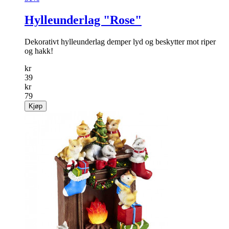
Hylleunderlag "Rose"
Dekorativt hylleunderlag demper lyd og beskytter mot riper
og hakk!
kr
39
kr
79
Kjøp