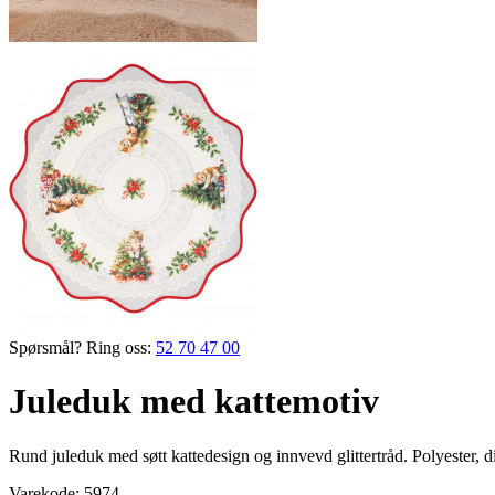
Spørsmål? Ring oss:
52 70 47 00
Juleduk med kattemotiv
Rund juleduk med søtt katte­design og innvevd glittertråd. Polyester, ­
Varekode:
5974