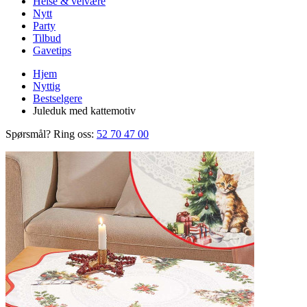
Helse & velvære
Nytt
Party
Tilbud
Gavetips
Hjem
Nyttig
Bestselgere
Juleduk med kattemotiv
Spørsmål? Ring oss:
52 70 47 00