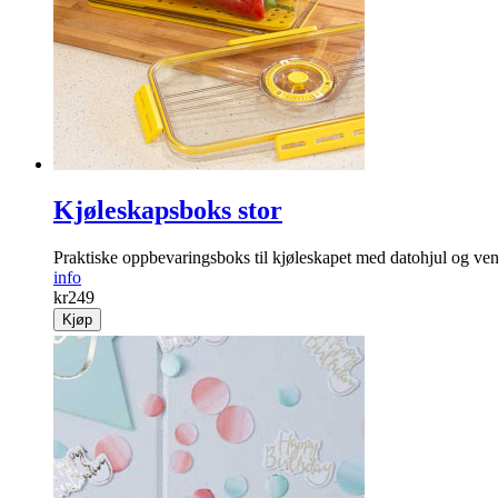
Kjøleskapsboks stor
Praktiske oppbevaringsboks til kjøleskapet med datohjul og vent
info
kr
249
Kjøp