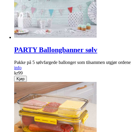
PARTY Ballongbanner sølv
Pakke på 5 sølvfargede ballonger som tilsammen utgjør orde
info
kr
99
Kjøp