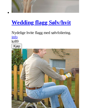
Wedding flagg Sølv/hvit
Nydelige hvite flagg med sølvfoliering.
info
kr
89