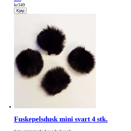
Inkontinenstruse
Støtter og holder inne magen, og «holder tett» om uhellet
skulle være ute.
info
kr
349
Kjøp