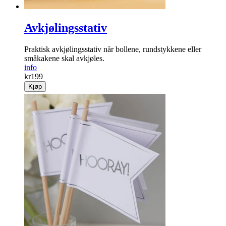
Avkjølingsstativ
Praktisk avkjølingsstativ når bollene, rundstykkene eller
småkakene skal avkjøles.
info
kr
199
Kjøp