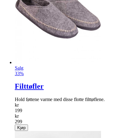
Fotneglsaks
Super fotneglsaks som klipper selv de vanskeligste neglene.
info
kr
149
Kjøp