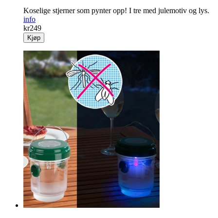
Stjerner i tre
Koselige stjerner som pynter opp! I tre med julemotiv og lys.
info
kr
249
Kjøp