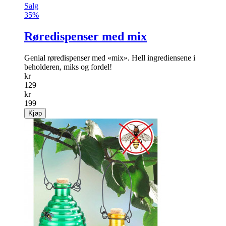
Salg
35%
Røredispenser med mix
Genial røredispenser med «mix». Hell ingrediensene i
beholderen, miks og fordel!
kr
129