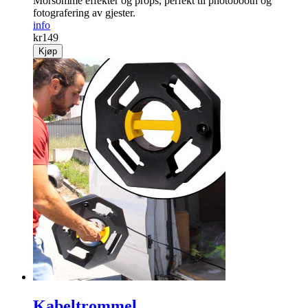
Photo booth props chevron
Morsomme effekter og props, perfekt til photobooth og
fotografering av gjester.
info
kr
149
Kjøp