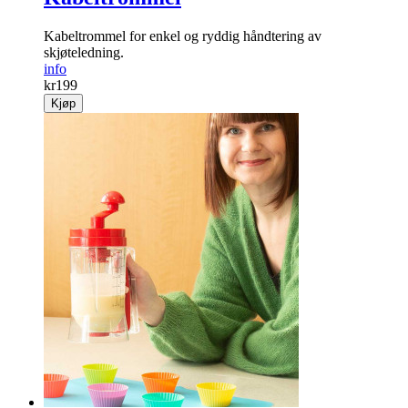
Kabeltrommel
Kabel­trommel for enkel og ryddig hånd­tering av
skjøteledning.
info
kr
199
Kjøp