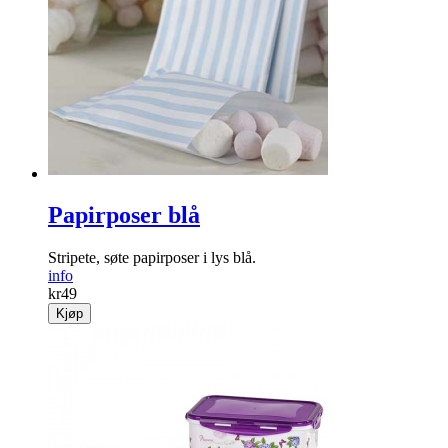
Bohem asjetter
Skjønne papptallerkener i «Bohem»-mønster.
info
kr
49
Kjøp