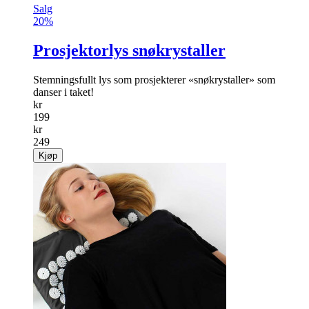
Salg
20%
Prosjektorlys snøkrystaller
Stemningsfullt lys som prosjekterer «snøkrystaller» som
danser i taket!
kr
199