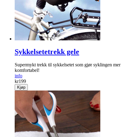
Deilig og avslappende! Tusenvis av små massører.
info
kr
399
Kjøp
Sykkelsetetrekk gele