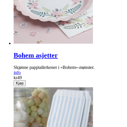
Trygg på glatta i vinter! Med 48 pigger griper broddene godt
på snøen og isen.
info
kr
299
Kjøp