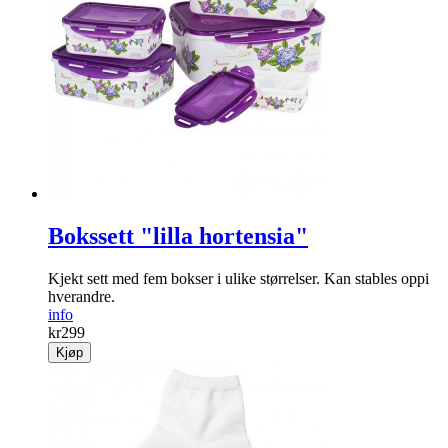
Papirposer blå
Stripete, søte papirposer i lys blå.
info
kr
49
Kjøp