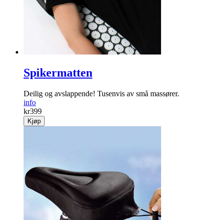
kr
249
Kjøp
Spikermatten