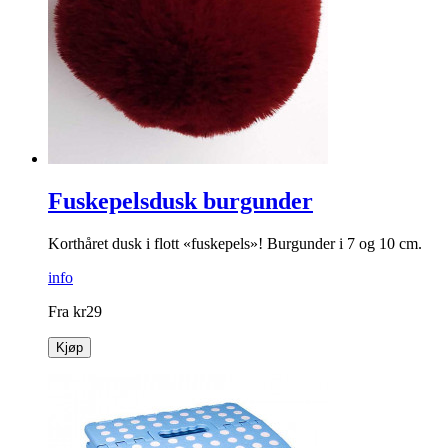
Bli kvitt plagsom veps med disse effektive og dekorative
vepsefellene.
info
kr
99
Kjøp