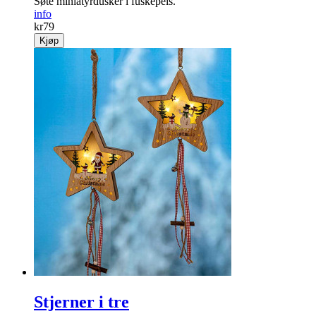
Fuskepelsdusk mini svart 4 stk.
Søte miniatyrdusker i fuskepels.
info
kr
79
Kjøp