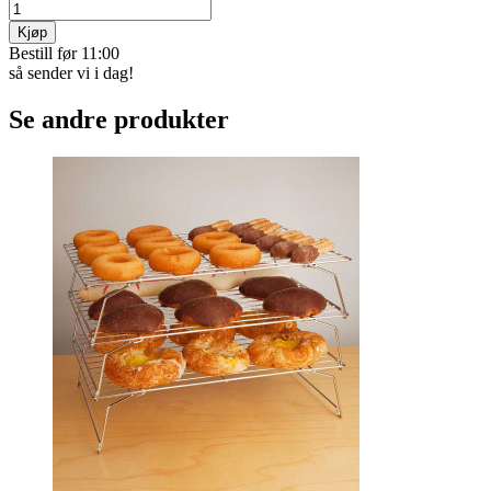
Skoorganisator
Få orden og spar plass! Stable skoene oppå hverandre uten at den
underste blir skitten. Pakke med fem stk.
Varekode:
4854
kr 249
Betal med Vipps, kort,
eller faktura
10+ på lager
Kjøp
Bestill før 11:00
så sender vi i dag!
Se andre produkter