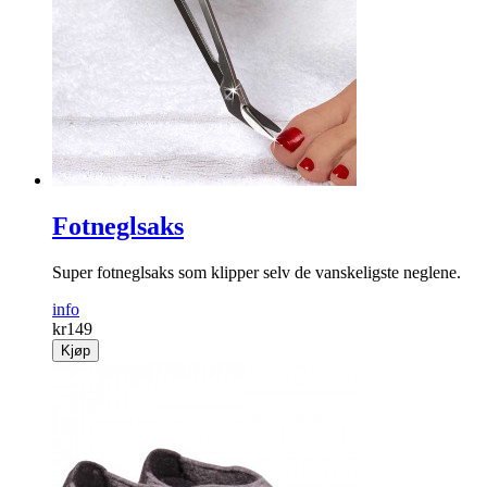
Supermykt trekk til sykkelsetet som gjør syklingen mer
komfortabel!
info
kr
199
Kjøp