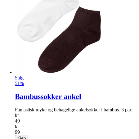
Bokssett "lilla hortensia"
Kjekt sett med fem bokser i ulike størrelser. Kan stables oppi
hverandre.
info
kr
299
Kjøp