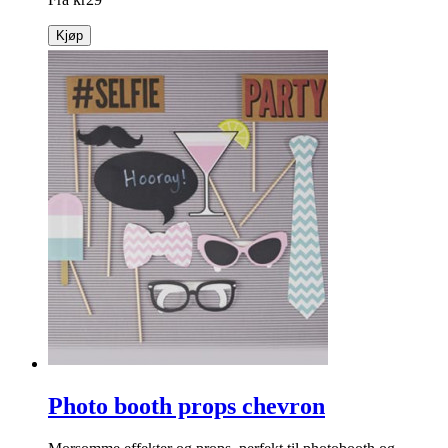
Fuskepelsdusk korth. mørkegrå
Korthåret dusk i flott «fuskepels»! Mørkegrå i 7 og 10 cm.
info
Fra
kr
29
Kjøp