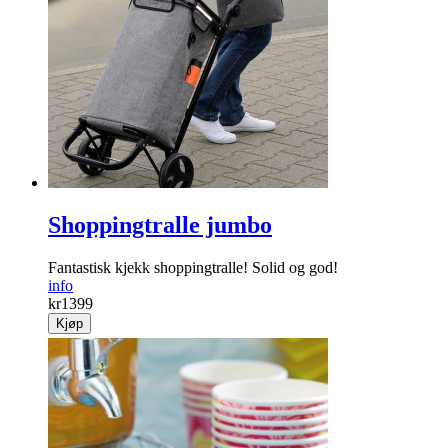
Shoppingtralle jumbo
Fantastisk kjekk shoppingtralle! Solid og god!
info
kr
1399
Kjøp