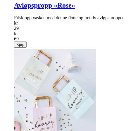
Avløpspropp «Rose»
Frisk opp vasken med denne flotte og trendy avløpsproppen.
kr
29
kr
69
Kjøp