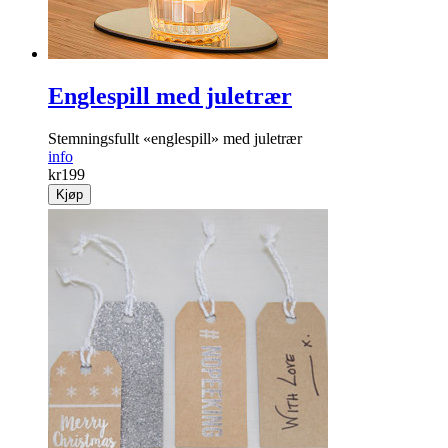
Englespill med juletrær
Stemningsfullt «englespill» med juletrær
info
kr
199
Kjøp