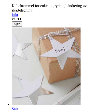
Kabel­trommel for enkel og ryddig hånd­tering av
skjøteledning.
info
kr
199
Kjøp
Salg