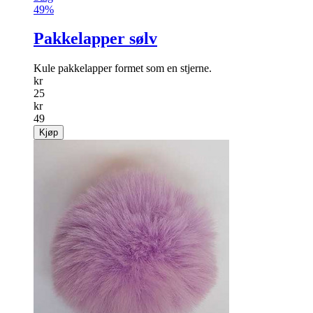
49%
Pakkelapper sølv
Kule pakkelapper formet som en stjerne.
kr
25
kr
49
Kjøp