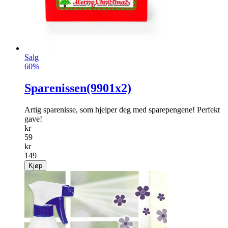
Salg
60%
Sparenissen(9901x2)
Artig sparenisse, som hjelper deg med sparepengene! Perfekt
gave!
kr
59
kr
149
Kjøp