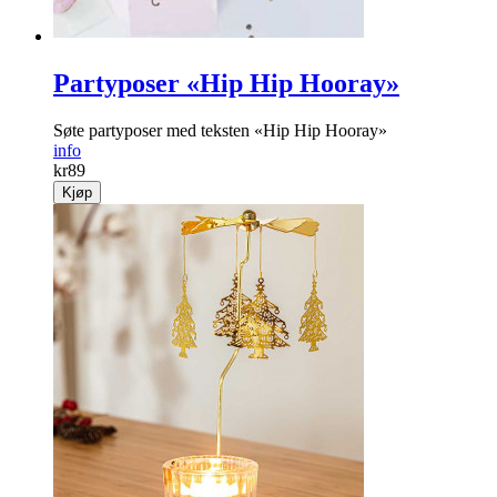
Partyposer «Hip Hip Hooray»
Søte partyposer med teksten «Hip Hip Hooray»
info
kr
89
Kjøp