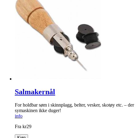
Salmakernål
For holdbar søm i skinnplagg, belter, vesker, skotøy etc. – der
symaskinen ikke duger!
info
Fra
kr
29
Kjøp