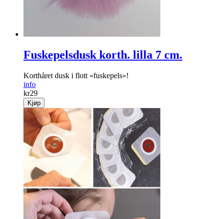
Fuskepelsdusk korth. lilla 7 cm.
Korthåret dusk i flott «fuskepels»!
info
kr
29
Kjøp