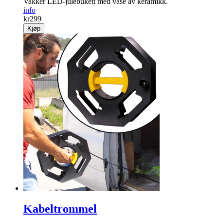
Vakker LED-jule­bukett med vase av keramikk.
info
kr
299
Kjøp
Kabeltrommel