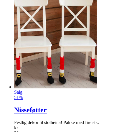
Salg
51%
Nisseføtter
Festlig dekor til stolbeina! Pakke med fire stk.
kr