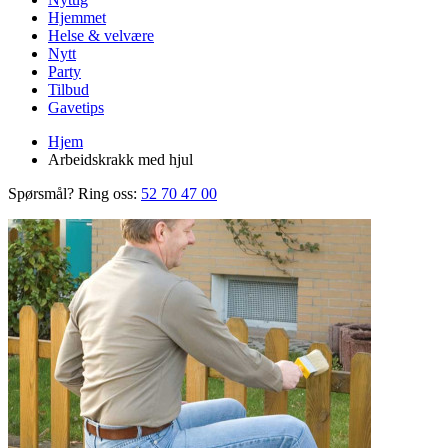
Hjemmet
Helse & velvære
Nytt
Party
Tilbud
Gavetips
Hjem
Arbeidskrakk med hjul
Spørsmål? Ring oss:
52 70 47 00