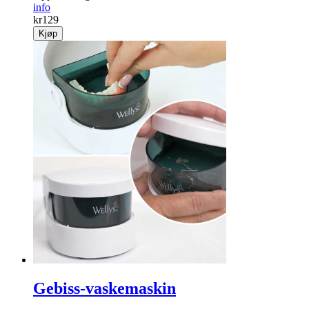
info
kr
129
Kjøp
Gebiss-vaskemaskin