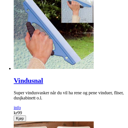
Vindusnal
Super vindusvasker når du vil ha rene og pene vinduer, fliser,
dusjkabinett o.l.
info
kr
99
Kjøp