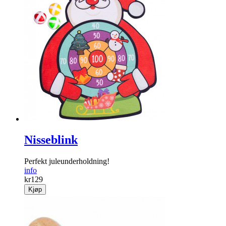
Nisseblink
Perfekt jule­underholdning!
info
kr
129
Kjøp