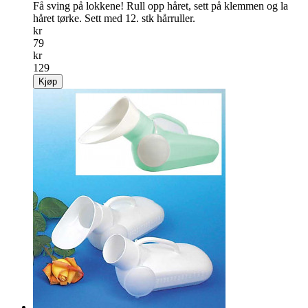
Få sving på lokkene! Rull opp håret, sett på klemmen og la
håret tørke. Sett med 12. stk hårruller.
kr
79
kr
129
Kjøp