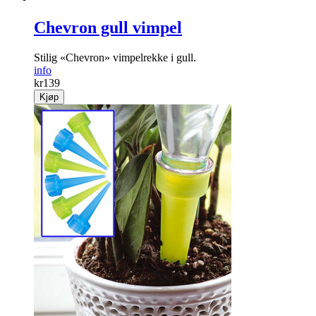
Chevron gull vimpel
Stilig «Chevron» vimpelrekke i gull.
info
kr
139
Kjøp