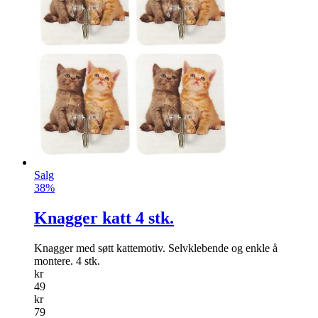
Salg
38%
Knagger katt 4 stk.
Knagger med søtt kattemotiv. Selvkleb­ende og enkle å
montere. 4 stk.
kr
49
kr
79