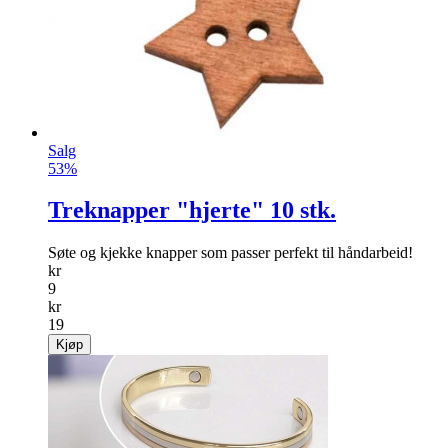
Salg
53%
Treknapper "hjerte" 10 stk.
Søte og kjekke knapper som passer perfekt til håndarbeid!
kr
9
kr
19
Kjøp