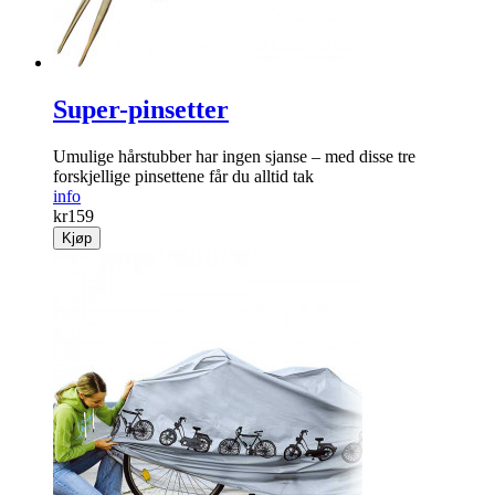
Super-pinsetter
Umulige hår­stubber har ingen sjanse – med disse tre
forskjellige pinsettene får du alltid tak
info
kr
159
Kjøp