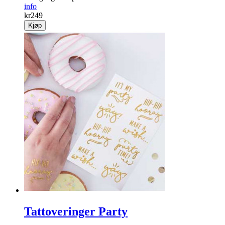
info
kr
249
Kjøp
Tattoveringer Party