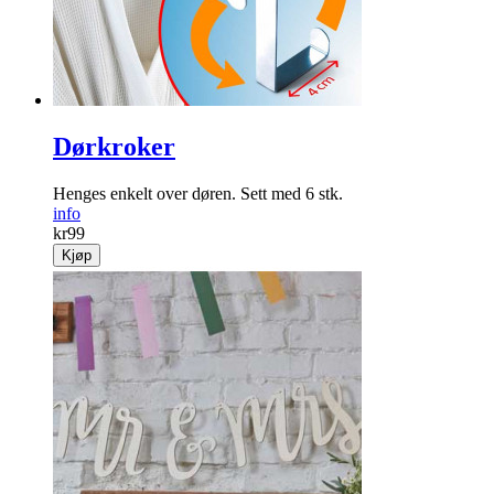
Dørkroker
Henges enkelt over døren. Sett med 6 stk.
info
kr
99
Kjøp