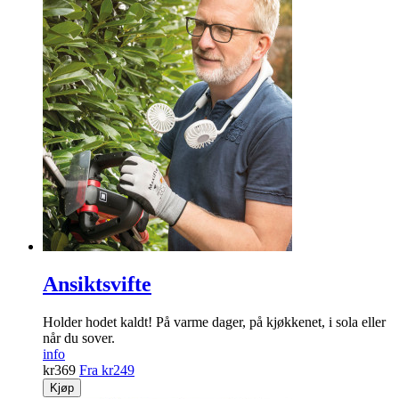
Ansiktsvifte
Holder hodet kaldt! På varme dager, på kjøkkenet, i sola eller
når du sover.
info
kr
369
Fra
kr
249
Kjøp