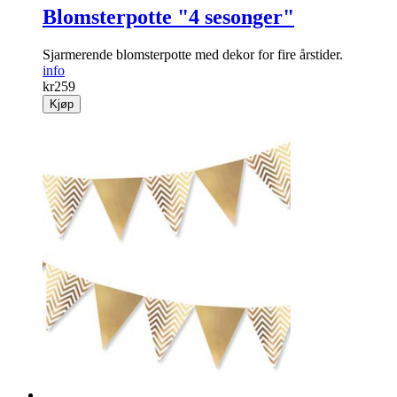
Blomsterpotte "4 sesonger"
Sjarmerende blomster­potte med dekor for fire årstider.
info
kr
259
Kjøp