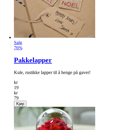
Salg
76%
Pakkelapper
Kule, rustikke lapper til å henge på gaver!
kr
19
kr
79
Kjøp