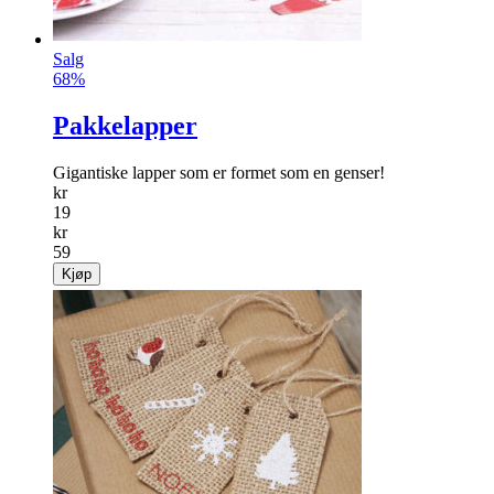
Salg
68%
Pakkelapper
Gigantiske lapper som er formet som en genser!
kr
19
kr
59
Kjøp