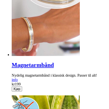
Magnetarmbånd
Nydelig magnet­armbånd i klassisk design. Passer til alt!
info
kr
199
Kjøp