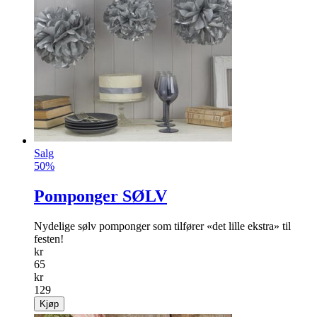
Salg
50%
Pomponger SØLV
Nydelige sølv pomponger som tilfører «det lille ekstra» til
festen!
kr
65
kr
129
Kjøp