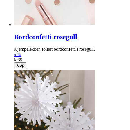
Bordconfetti rosegull
Kjempelekker, foliert bordconfetti i rosegull.
info
kr
39
Kjøp