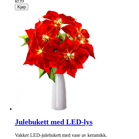
kr
39
Kjøp
Julebukett med LED-lys
Vakker LED-jule­bukett med vase av keramikk.