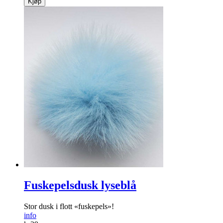
Kjøp
Fuskepelsdusk lyseblå
Stor dusk i flott «fuskepels»!
info