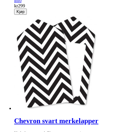
info
kr
299
Kjøp
Chevron svart merkelapper