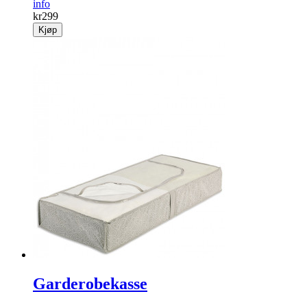
info
kr
299
Kjøp
Garderobekasse