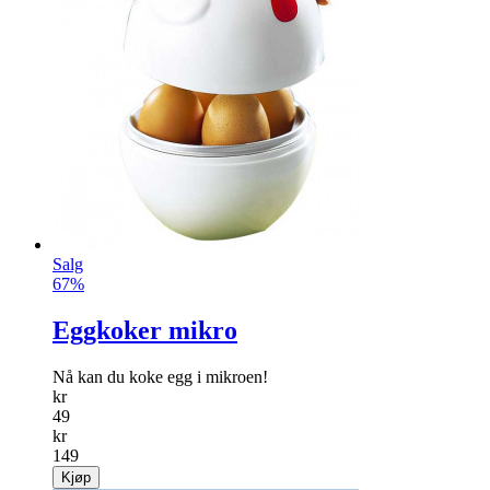
Salg
67%
Eggkoker mikro
Nå kan du koke egg i mikroen!
kr
49
kr
149
Kjøp