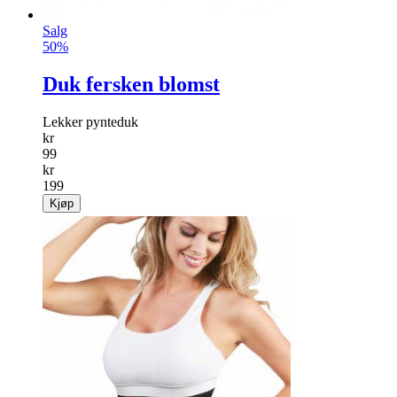
Salg
50%
Duk fersken blomst
Lekker pynteduk
kr
99
kr
199
Kjøp