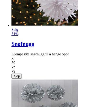
Salg
51%
Snøfnugg
Kjempesøte snøfnugg til å henge opp!
kr
39
kr
79
Kjøp