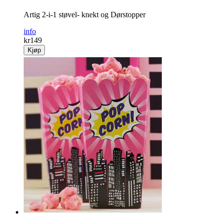
Artig 2-i-1 støvel- knekt og Dørstopper
info
kr
149
Kjøp