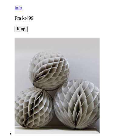
info
Fra
kr
499
Kjøp