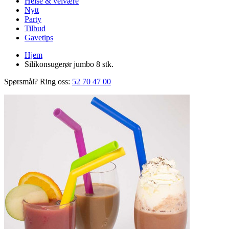
Helse & velvære
Nytt
Party
Tilbud
Gavetips
Hjem
Silikonsugerør jumbo 8 stk.
Spørsmål? Ring oss:
52 70 47 00