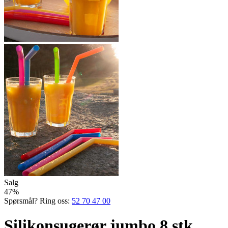
Salg
47%
Spørsmål? Ring oss:
52 70 47 00
Silikonsugerør jumbo 8 stk.