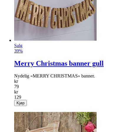
Salg
39%
Merry Christmas banner gull
Nydelig «MERRY CHRISTMAS» banner.
kr
79
kr
129
Kjøp