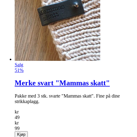
Salg
51%
Merke svart "Mammas skatt"
Pakke med 3 stk. svarte "Mammas skatt". Fine på dine
strikkaplagg.
kr
49
kr
99
Kjøp