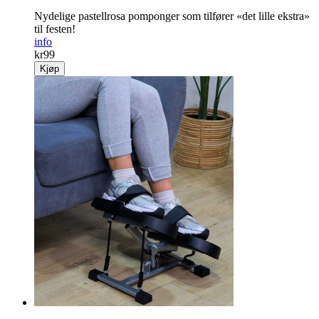
Nydelige pastellrosa pomponger som tilfører «det lille ekstra»
til festen!
info
kr
99
Kjøp