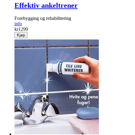
Effektiv ankeltrener
Forebygging og rehabili­tering
info
kr
1299
Kjøp