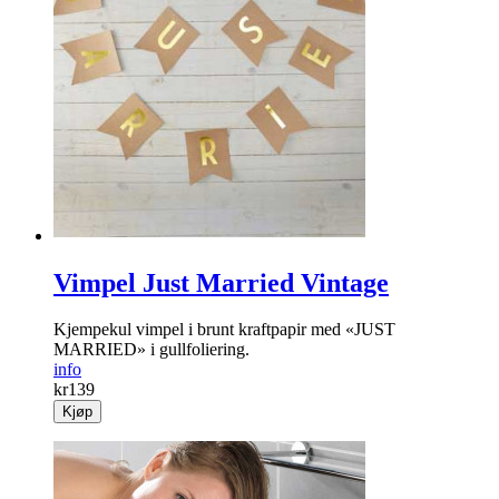
Vimpel Just Married Vintage
Kjempekul vimpel i brunt kraftpapir med «JUST
MARRIED» i gullfoliering.
info
kr
139
Kjøp