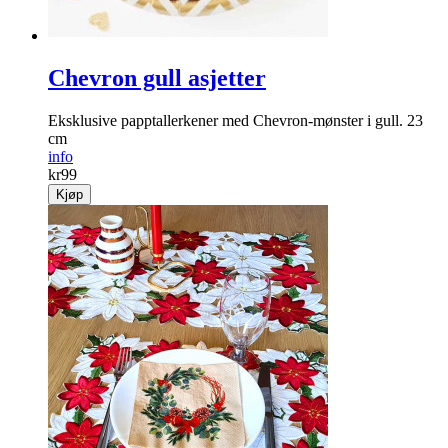
Chevron gull asjetter
Eksklusive papptallerkener med Chevron-mønster i gull. 23
cm
info
kr
99
Kjøp