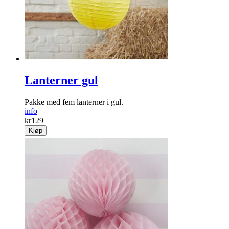
Lanterner gul
Pakke med fem lanterner i gul.
info
kr
129
Kjøp