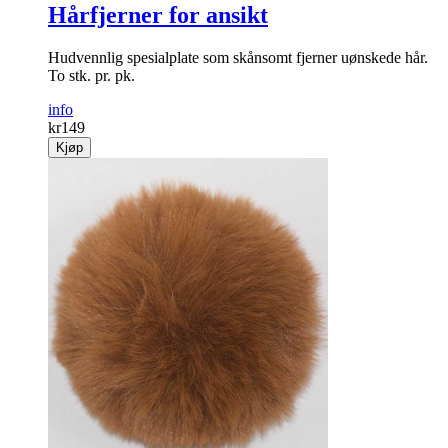
Hårfjerner for ansikt
Hud­vennlig spesial­plate som skånsomt fjerner uønskede hår.
To stk. pr. pk.
info
kr
149
Kjøp