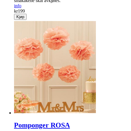
småkakene skal avkjøles.
info
kr
199
Kjøp
Pomponger ROSA