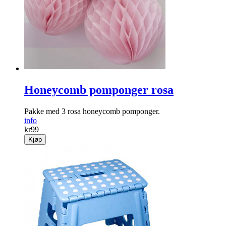
Honeycomb pomponger rosa
Pakke med 3 rosa honeycomb pomponger.
info
kr
99
Kjøp