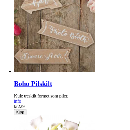
Boho Pilskilt
Kule treskilt formet som piler.
info
kr
229
Kjøp