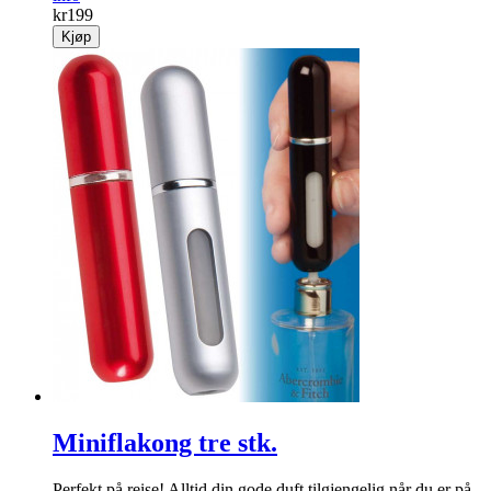
kr
199
Kjøp
Miniflakong tre stk.
Perfekt på reise! Alltid din gode duft tilgjengelig når du er på