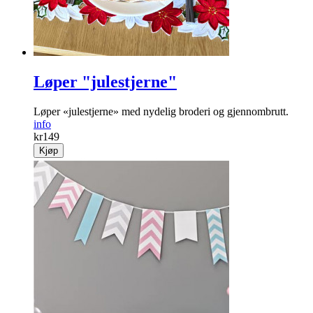
Løper "julestjerne"
Løper «julestjerne» med nydelig broderi og gjennombrutt.
info
kr
149
Kjøp