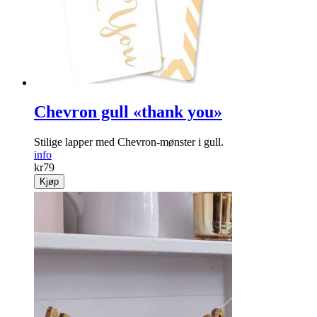
Chevron gull «thank you»
Stilige lapper med Chevron-mønster i gull.
info
kr
79
Kjøp