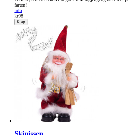
farten!
info
kr
98
Kjøp
Skinissen