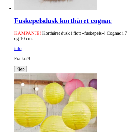
Fuskepelsdusk korthåret cognac
KAMPANJE!
Korthåret dusk i flott «fuskepels»! Cognac i 7
og 10 cm.
info
Fra
kr
29
Kjøp