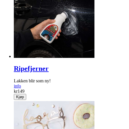
Ripefjerner
Lakken blir som ny!
info
kr
149
Kjøp