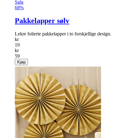
Salg
68%
Pakkelapper sølv
Lekre folierte pakkelapper i to forskjellige design.
kr
19
kr
59
Kjøp