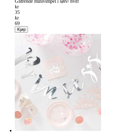
Glitrende minivimpel i sølv/ hvit!
kr
35
kr
69
Kjøp