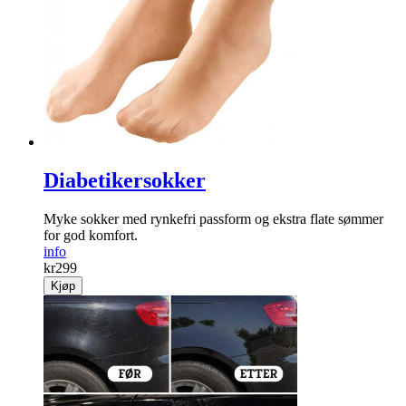
Diabetikersokker
Myke sokker med rynke­fri passform og ekstra flate sømmer
for god komfort.
info
kr
299
Kjøp