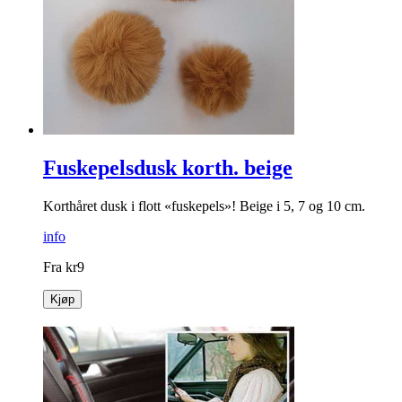
Fuskepelsdusk korth. beige
Korthåret dusk i flott «fuskepels»! Beige i 5, 7 og 10 cm.
info
Fra
kr
9
Kjøp