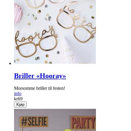
Briller «Hooray»
Morsomme briller til festen!
info
kr
69
Kjøp