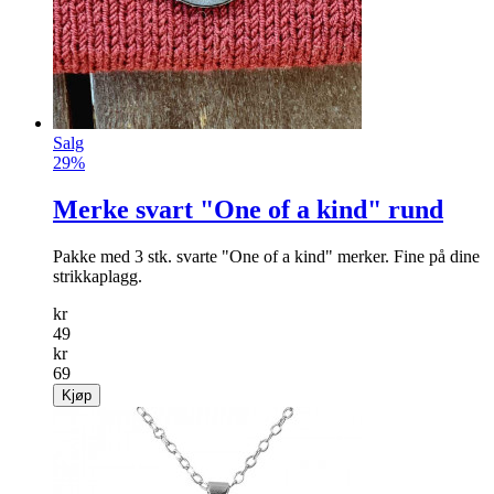
Salg
29%
Merke svart "One of a kind" rund
Pakke med 3 stk. svarte "One of a kind" merker. Fine på dine
strikkaplagg.
kr
49
kr
69
Kjøp