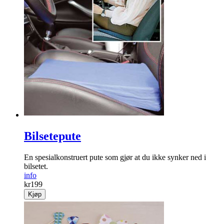
Bilsetepute
En spesialkonstruert pute som gjør at du ikke synker ned i
bilsetet.
info
kr
199
Kjøp