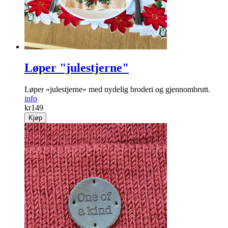
Løper "julestjerne"
Løper «julestjerne» med nydelig broderi og gjennombrutt.
info
kr
149
Kjøp