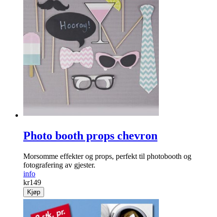
Photo booth props chevron
Morsomme effekter og props, perfekt til photobooth og
fotografering av gjester.
info
kr
149
Kjøp