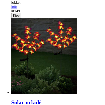
lokket.
info
kr
149
Kjøp
Solar-orkidé