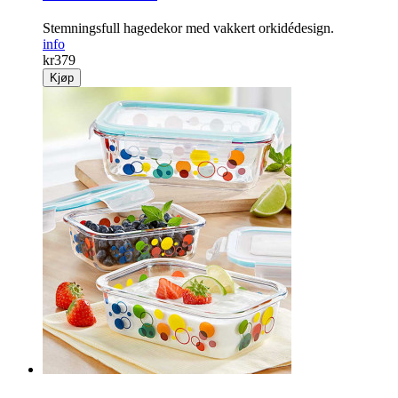
Stemningsfull hagedekor med vakkert orkidédesign.
info
kr
379
Kjøp