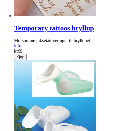
Temporary tattoos bryllup
Morsomme juksetatoveringer til bryllupet!
info
kr
69
Kjøp