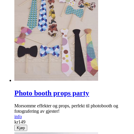
Photo booth props party
Morsomme effekter og props, perfekt til photobooth og
fotografering av gjester!
info
kr
149
Kjøp