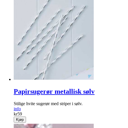
Papirsugerør metallisk sølv
Stilige hvite sugerør med striper i sølv.
info
kr
59
Kjøp