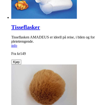
Tisseflasker
Tisseflasken AMADEUS er ideell på reise, i bilen og for
pleietrengende.
info
Fra
kr
149
Kjøp