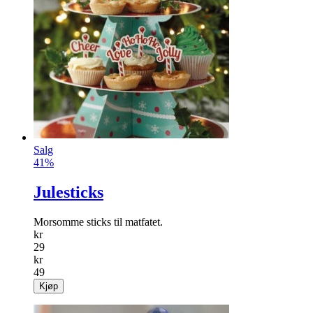
Salg
41%
Julesticks
Morsomme sticks til matfatet.
kr
29
kr
49
Kjøp