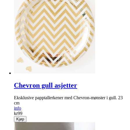
Chevron gull asjetter
Eksklusive papptallerkener med Chevron-mønster i gull. 23
cm
info
kr
99
Kjøp