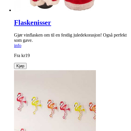
Flaskenisser
Gjør vinflasken om til en festlig jule­dekorasjon! Også perfekt
som gave.
info
Fra
kr
19
Kjøp