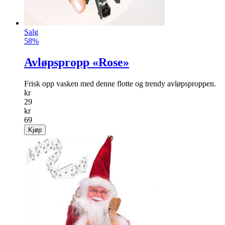
Salg
58%
Avløpspropp «Rose»
Frisk opp vasken med denne flotte og trendy avløpsproppen.
kr
29
kr
69
Kjøp