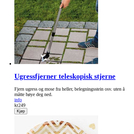
Ugressfjerner teleskopisk stjerne
Fjern ugress og mose fra heller, belegnings­stein osv. uten å
måtte bøye deg ned.
info
kr
249
Kjøp