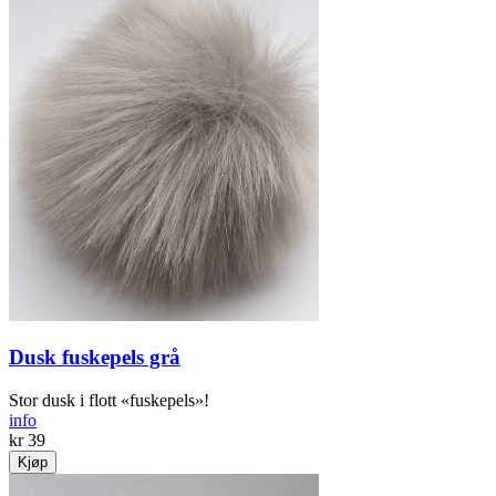
Dusk fuskepels grå
Stor dusk i flott «fuskepels»!
info
kr 39
Kjøp