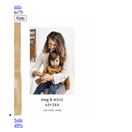
info
kr
79
Kjøp
Salg
49%