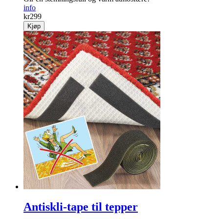
info
kr
299
Kjøp
Antiskli-tape til tepper