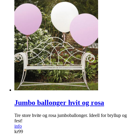
Jumbo ballonger hvit og rosa
Tre store hvite og rosa jumboballonger. Ideell for bryllup og
fest!
info
kr
99