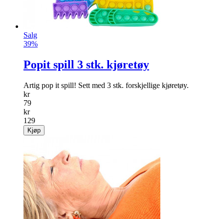
Salg
39%
Popit spill 3 stk. kjøretøy
Artig pop it spill! Sett med 3 stk. forskjellige kjøretøy.
kr
79
kr
129
Kjøp