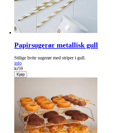
Papirsugerør metallisk gull
Stilige hvite sugerør med striper i gull.
info
kr
59
Kjøp