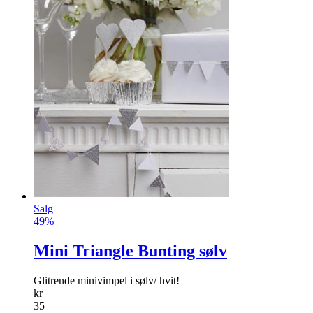
Salg
49%
Mini Triangle Bunting sølv
Glitrende minivimpel i sølv/ hvit!
kr
35