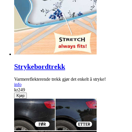
Strykebordtrekk
Varmereflekterende trekk gjør det enkelt å stryke!
info
kr
249
Kjøp