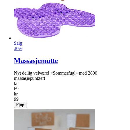
Salg
30%
Massasjematte
Nyt deilig velvære! «Sommerfugl» med 2800
massasjepunkter!
kr
69
kr
99
Kjøp