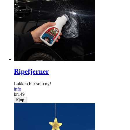
Ripefjerner
Lakken blir som ny!
info
kr
149
Kjøp