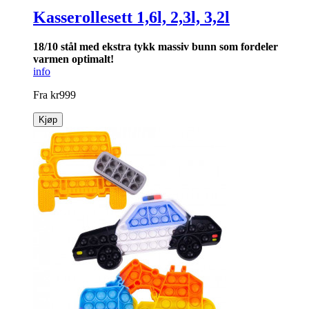
Kasserollesett 1,6l, 2,3l, 3,2l
18/10 stål med ekstra tykk massiv bunn som for­deler
varmen optimalt!
info
Fra
kr
999
Kjøp