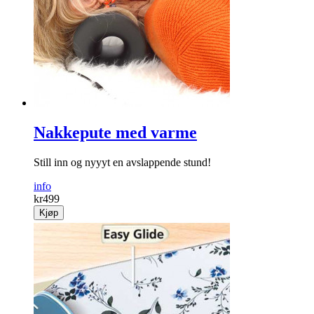
Nakkepute med varme
Still inn og nyyyt en avslappende stund!
info
kr
499
Kjøp