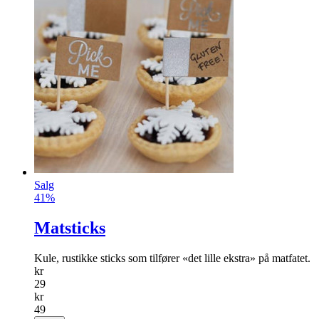
Salg
41%
Matsticks
Kule, rustikke sticks som tilfører «det lille ekstra» på matfatet.
kr
29
kr
49