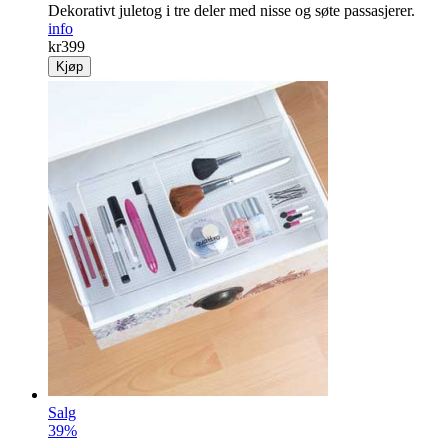
Dekorativt juletog i tre deler med nisse og søte passasjerer.
info
kr
399
Kjøp
Salg
39%