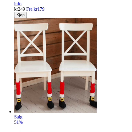
info
kr
249
Fra
kr
179
Kjøp
Salg
51%