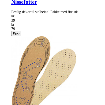
Nisseføtter
Festlig dekor til stolbeina! Pakke med fire stk.
kr
39
kr
79
Kjøp