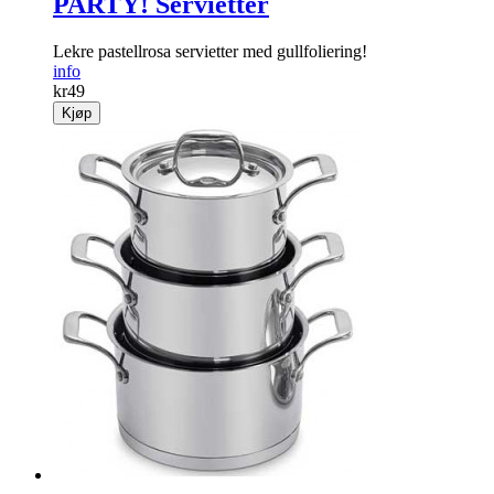
PARTY! Servietter
Lekre pastellrosa servietter med gullfoliering!
info
kr
49
Kjøp