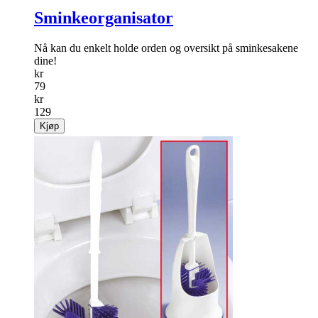
Sminkeorganisator
Nå kan du enkelt holde orden og oversikt på sminkesakene
dine!
kr
79
kr
129
Kjøp