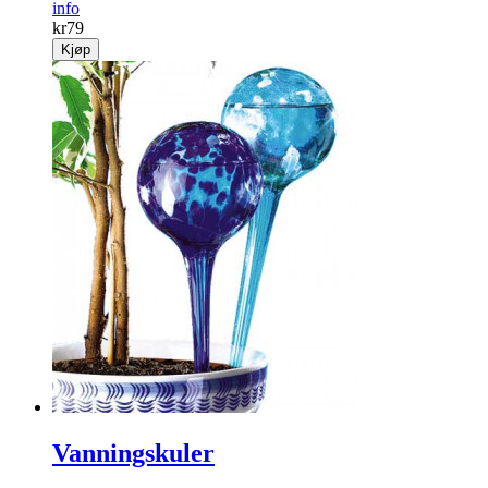
info
kr
79
Kjøp
Vanningskuler