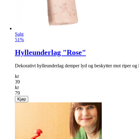
Salg
51%
Hylleunderlag "Rose"
Dekorativt hylleunderlag demper lyd og beskytter mot riper og
kr
39
kr
79
Kjøp