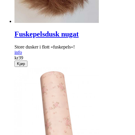
Fuskepelsdusk nugat
Store dusker i flott «fuskepels»!
info
kr
39
Kjøp