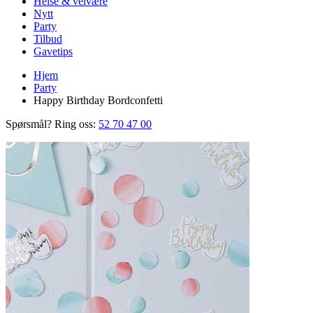
Helse & velvære
Nytt
Party
Tilbud
Gavetips
Hjem
Party
Happy Birthday Bordconfetti
Spørsmål? Ring oss:
52 70 47 00