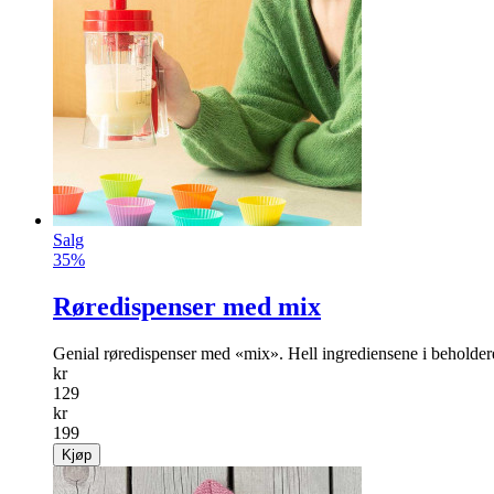
Salg
35%
Røredispenser med mix
Genial røredispenser med «mix». Hell ingrediensene i beholder
kr
129
kr
199
Kjøp