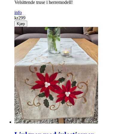
Velsittende truse i herremodell!
info
kr
299
Kjøp