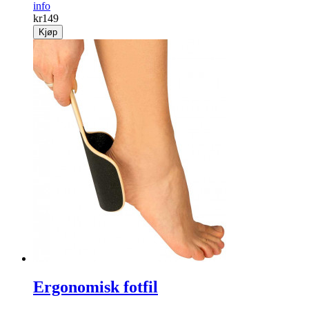
info
kr
149
Kjøp
Ergonomisk fotfil