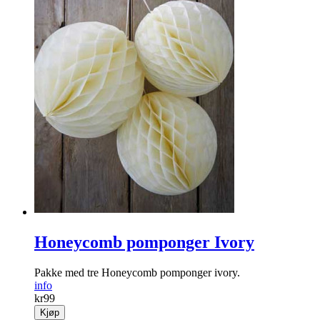
Honeycomb pomponger Ivory
Pakke med tre Honeycomb pomponger ivory.
info
kr
99
Kjøp