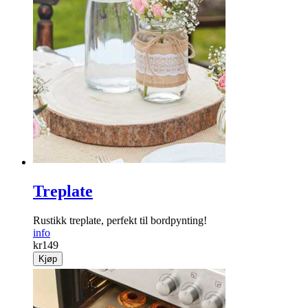
Treplate
Rustikk treplate, perfekt til bordpynting!
info
kr
149
Kjøp