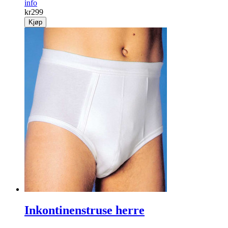
info
kr
299
Kjøp
Inkontinenstruse herre