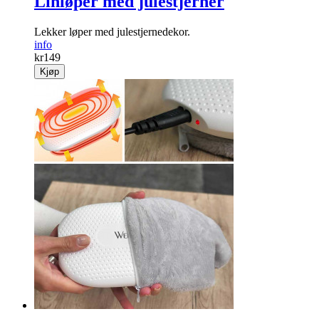
Linløper med julestjerner
Lekker løper med julestjernedekor.
info
kr
149
Kjøp