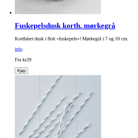
Fuskepelsdusk korth. mørkegrå
Korthåret dusk i flott «fuskepels»! Mørkegrå i 7 og 10 cm.
info
Fra
kr
29
Kjøp