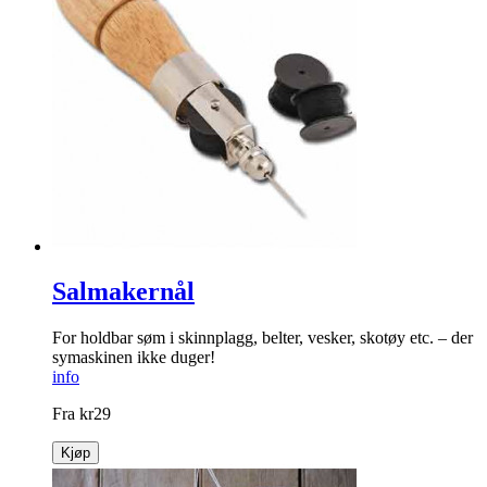
Salmakernål
For holdbar søm i skinnplagg, belter, vesker, skotøy etc. – der
symaskinen ikke duger!
info
Fra
kr
29
Kjøp