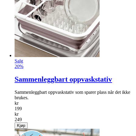
Salg
20%
Sammenleggbart oppvaskstativ
Sammenleggbart oppvaskstativ som sparer plass når det ikke
brukes.
kr
199
kr
249
Kjøp