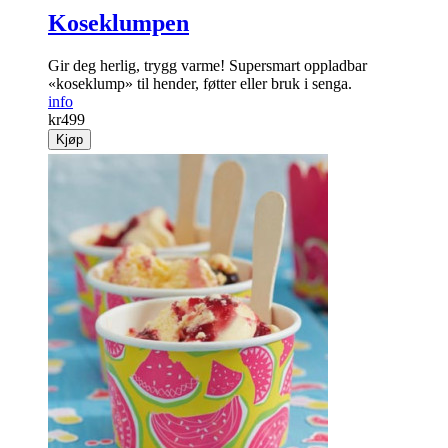
Koseklumpen
Gir deg herlig, trygg varme! Supersmart oppladbar
«koseklump» til hender, føtter eller bruk i senga.
info
kr
499
Kjøp