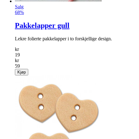
Salg
68%
Pakkelapper gull
Lekre folierte pakkelapper i to forskjellige design.
kr
19
kr
59
Kjøp