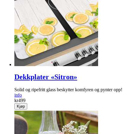
Dekkplater «Sitron»
Solid og ripefritt glass beskytter komfyren og pynter opp!
info
kr
499
Kjøp