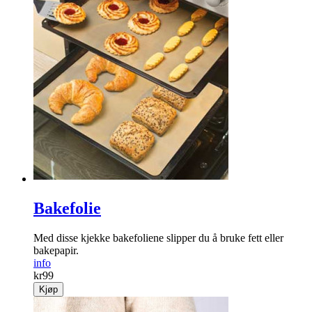
Bakefolie
Med disse kjekke bake­foliene slipper du å bruke fett eller
bakepapir.
info
kr
99
Kjøp