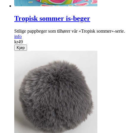
Tropisk sommer is-beger
Stilige pappbeger som tilhører vår «Tropisk sommer»-serie.
info
kr
49
Kjøp