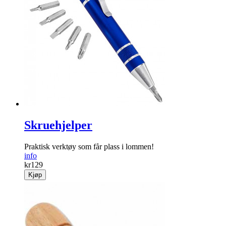
Skruehjelper
Praktisk verktøy som får plass i lommen!
info
kr
129
Kjøp