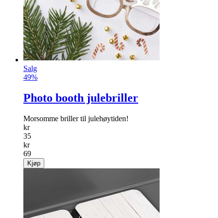
Salg
49%
Photo booth julebriller
Morsomme briller til julehøytiden!
kr
35
kr
69
Kjøp