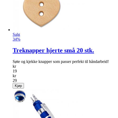
Salg
34%
Treknapper hjerte små 20 stk.
Søte og kjekke knapper som passer perfekt til håndarbeid!
kr
19
kr
29
Kjøp