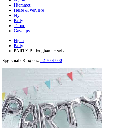
Hjemmet
Helse & velvære
Nytt
Party
Tilbud
Gavetips
Hjem
Party
PARTY Ballongbanner sølv
Spørsmål? Ring oss:
52 70 47 00