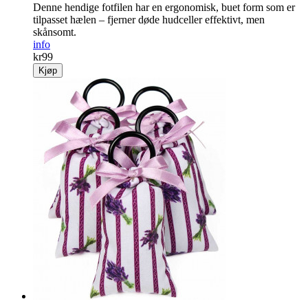
Denne hendige fotfilen har en ergonomisk, buet form som er
til­passet hælen – fjerner døde hud­celler effektivt, men
skånsomt.
info
kr
99
Kjøp