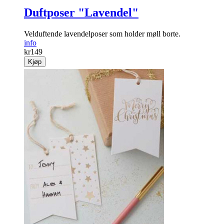
Duftposer "Lavendel"
Velduftende lavendelposer som holder møll borte.
info
kr
149
Kjøp