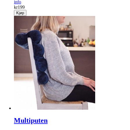
info
kr
199
Kjøp
Multiputen