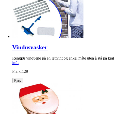
Vindusvasker
Rengjør vinduene på en lettvint og enkel måte uten å stå på krakk
info
Fra
kr
129
Kjøp