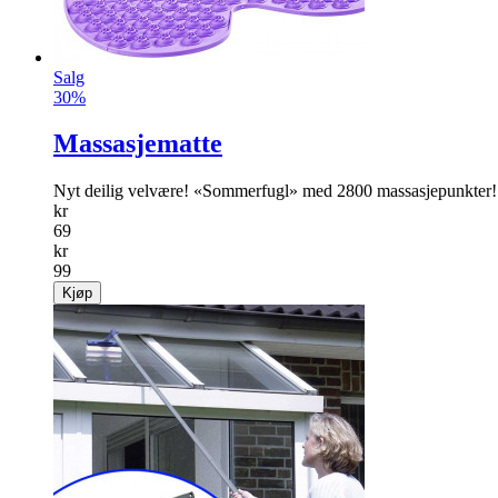
Salg
30%
Massasjematte
Nyt deilig velvære! «Sommerfugl» med 2800 massasjepunkter!
kr
69
kr
99
Kjøp