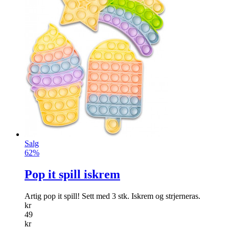
Salg
62%
Pop it spill iskrem
Artig pop it spill! Sett med 3 stk. Iskrem og strjerneras.
kr
49
kr