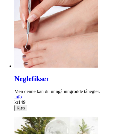
Neglefikser
Men denne kan du unngå inngrodde tånegler.
info
kr
149
Kjøp