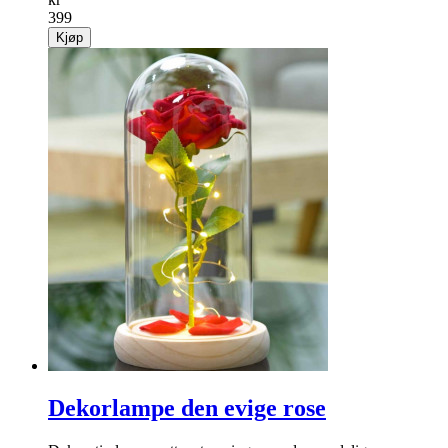
399
Kjøp
Dekorlampe den evige rose