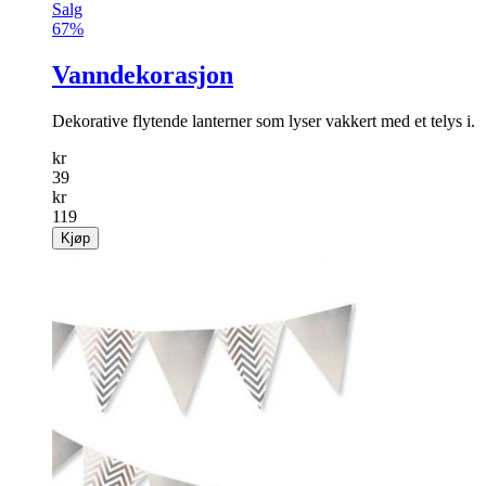
Salg
67%
Vanndekorasjon
Dekorative flytende lanterner som lyser vakkert med et telys i.
kr
39
kr
119
Kjøp