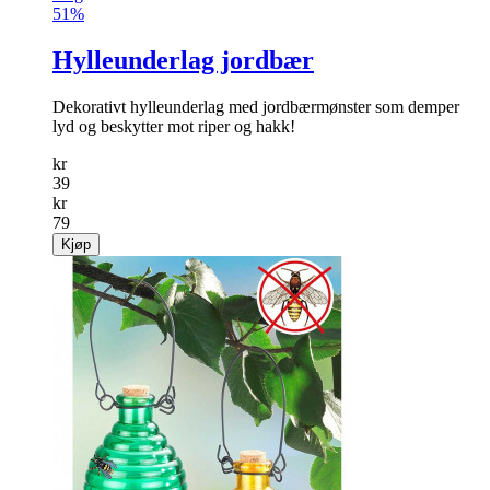
51%
Hylleunderlag jordbær
Dekorativt hylleunderlag med jordbærmønster som demper
lyd og beskytter mot riper og hakk!
kr
39
kr
79
Kjøp