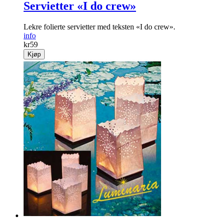
Servietter «I do crew»
Lekre folierte servietter med teksten «I do crew».
info
kr
59
Kjøp