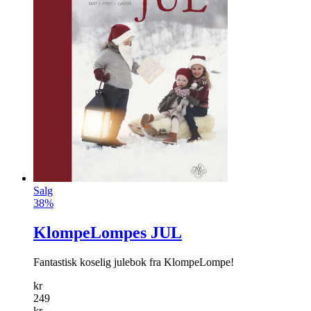
Salg
38%
KlompeLompes JUL
Fantastisk koselig julebok fra Klompe­Lompe!
kr
249
kr