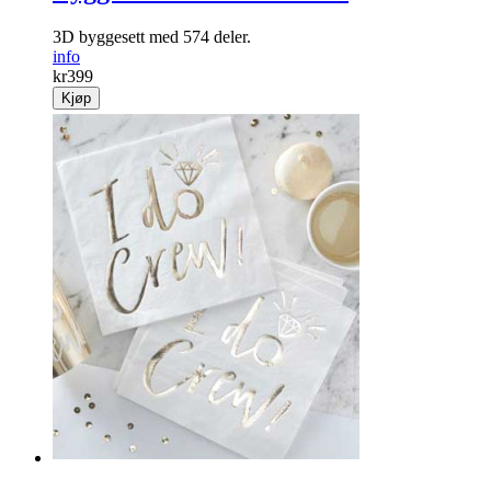
3D byggesett med 574 deler.
info
kr
399
Kjøp