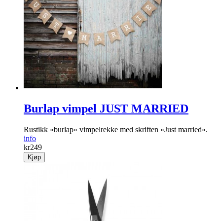
Burlap vimpel JUST MARRIED
Rustikk «burlap» vimpelrekke med skriften «Just married».
info
kr
249
Kjøp