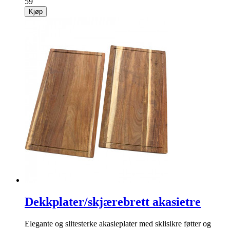
59
Kjøp
Dekkplater/skjærebrett akasietre
Elegante og slitesterke akasieplater med sklisikre føtter og