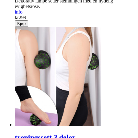
Dekorativ lampe setter stemningen med en nydelig
evighetsrose.
info
kr
299
Kjøp
treningssett 3 deler