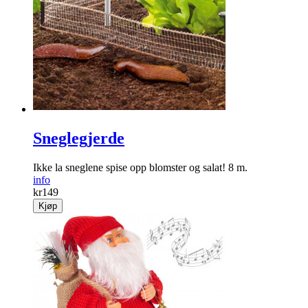
Sneglegjerde
Ikke la sneglene spise opp blomster og salat! 8 m.
info
kr
149
Kjøp