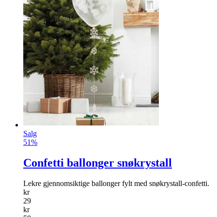
Salg
51%
Confetti ballonger snøkrystall
Lekre gjennomsiktige ballonger fylt med snøkrystall-confetti.
kr
29
kr