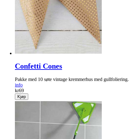
Confetti Cones
Pakke med 10 søte vintage kremmerhus med gullfoliering.
info
kr
69
Kjøp