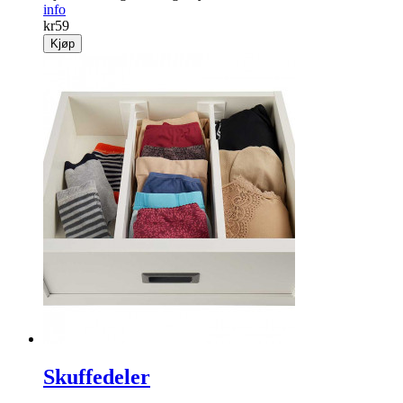
info
kr
59
Kjøp
Skuffedeler