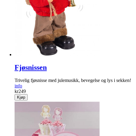
Fjøsnissen
Trivelig fjøsnisse med jule­musikk, bevegelse og lys i sekken!
info
kr
249
Kjøp