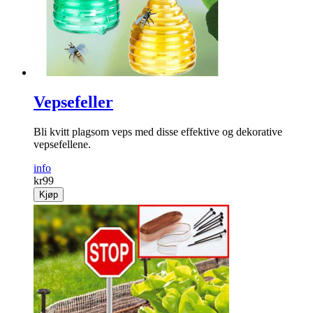
Vepsefeller
Bli kvitt plagsom veps med disse effektive og dekorative
vepsefellene.
info
kr
99
Kjøp