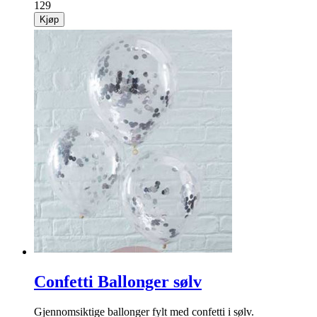
129
Kjøp
Confetti Ballonger sølv
Gjennomsiktige ballonger fylt med confetti i sølv.